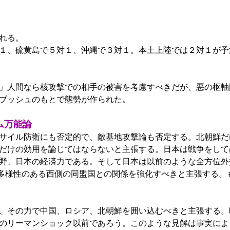
れる。
１、硫黄島で５対１、沖縄で３対１。本土上陸では２対１が予
」人間なら核攻撃での相手の被害を考慮すべきだが、悪の枢軸
ブッシュのもとで態勢が作られた。
ム万能論
サイル防衛にも否定的で、敵基地攻撃論も否定する。北朝鮮だ
だけの効用を論じてはならないと主張する。日本は戦争をして
野、日本の経済力である。そして日本は以前のような全方位外
な多様性のある西側の同盟国との関係を強化すべきと主張する。
その力で中国、ロシア、北朝鮮を囲い込むべきと主張する。時代
秋のリーマンショック以前であろう。このような見解は事実によ