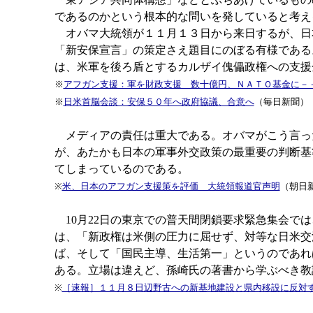
であるのかという根本的な問いを発していると考え
オバマ大統領が１１月１３日から来日するが、日
「新安保宣言」の策定さえ題目にのぼる有様である
は、米軍を後ろ盾とするカルザイ傀儡政権への支
※
アフガン支援：軍を財政支援 数十億円、ＮＡＴＯ基金に－
※
日米首脳会談：安保５０年へ政府協議、合意へ
（毎日新聞）
メディアの責任は重大である。オバマがこう言っ
が、あたかも日本の軍事外交政策の最重要の判断基
てしまっているのである。
※
米、日本のアフガン支援策を評価 大統領報道官声明
（朝日
10月22日の東京での普天間閉鎖要求緊急集会で
は、「新政権は米側の圧力に屈せず、対等な日米交
ば、そして「国民主導、生活第一」というのであれ
ある。立場は違えど、孫崎氏の著書から学ぶべき教
※
［速報］１１月８日辺野古への新基地建設と県内移設に反対す