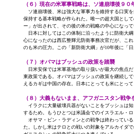
（６）現在の米軍事戦略は、ソ連崩壊後９０
ソ連崩壊後、米は強大な軍事力を維持する口実を
保持する基本戦略が作られた。唯一の超大国として
ー」が出されて、その後の米の戦略の中心になって
日本に対してはこの体制に沿ったように防衛大綱
心になったのは西広整輝元防衛事務次官だが、これ
のも米の圧力。この「新防衛大綱」が10年後に「
（７）オバマはブッシュの政策を踏襲
日米安保では米軍基地の取り扱いが最大の焦点だ
東政策である。オバマはブッシュの政策を継続して
えるカギは中国の存在。日本にとっても米にとって
（８）大義もないまま、アフガニスタン戦争
イラクに大量破壊兵器がないことをブッシュは知
するため。もうひとつは米議会でのイスラエル・ロ
オサマ・ビン・ラディンとの戦争は終わっている。
た。しかし米はテロとの戦いの対象をアルカイダで