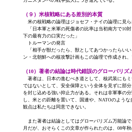
ガニスタンへの戦争拡大につき進んでいる。
（９）米核戦略にある差別的本質
米の核戦略の論理はジョセフ・ナイの論理に見ら
「日本軍と米軍の死傷者の比率は当初南方で10対
下の最有力の口実だった」
トルーマンの発言
「相手が獣だったら、獣としてあつかったらいい
ン・北朝鮮への核攻撃計画もこの論理で作成され、
（10）著者の結論は時代錯誤のグローバリズ
著者は、日本の進むべき道として、核武装にもミ
ではないとして、安全保障という全体を見ずに部分
を封じ込める強い抑止力がある。それは非軍事の分
し、米との距離を置いて、国連や、NATOのよう
観点は私たちは同意できない。
また著者は結論としてはグローバリズム万能論で、
月だが、おそらくこの文章が作られたのは、08年