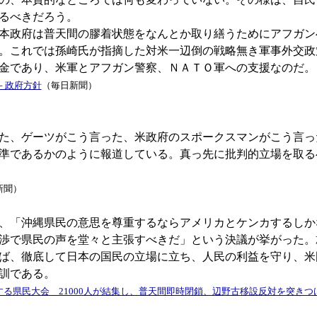
るべきだろう。
本政府は普天間の膠着状態をなんとか取り繕うためにアフガン
。これでは孫崎氏が指摘した対米一辺倒の戦略無き軍事外交政
援金であり、米軍とアフガン警察、ＮＡＴＯ軍への支援なのだ
－政府方針
（毎日新聞）
た、ゲーツがこう言った、米政府のスポークスマンがこう言っ
準であるかのように報道している。真っ先に批判的立場を取る
新聞）
は、「沖縄県民の意思を尊重するならアメリカとケンカするしか
渉で県民の声を堂々と主張すべきだ」という決議が挙がった。
ば、徹底して日本の国民の立場に立ち、人民の利益を守り、米
訓である。
る県民大会 21000人が結集し、普天間即時閉鎖、辺野古移設反対を突きつ