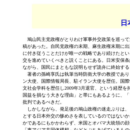
日
鳩山民主党政権がとりわけ軍事外交政策を巡って
稿があった。自民党政権の末期、麻生政権末期に出
に付き従うことだけが唯一の戦略であり続けたとい
交を進めていくべきと説くことにある。日米安保条
ながら、国民にまともな説明もせず詭弁に終始する
著者の孫崎享氏は執筆当時防衛大学の教授であり
ン大使、国際情報局長、駐イラン大使を歴任。国際
文社会学科を歴任し2009年3月退官、という経歴
国益を損なう大きな理由」と帯にもあるように、「
批判であるべきだ。
しかしながら、発足後の鳩山政権の迷走ぶりは、
とする日本外交の惨めさを表しているのではないか
かであるにもかかわらず、米国とオバマ大統領の顔
「東アジア共同体構想」などとぶちあげているもの