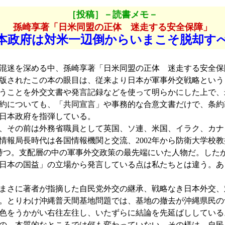
［投稿］－読書メモ－
孫崎享著「日米同盟の正体 迷走する安全保障」
本政府は対米一辺倒からいまこそ脱却す
混迷を深める中、孫崎享著「日米同盟の正体 迷走する安全保
版されたこの本の眼目は、従来より日本が軍事外交戦略という
うことを外交文書や発言記録などを使って明らかにした上で、
約についても、「共同宣言」や事務的な合意文書だけで、条約
日本政府を指弾している。
、その前は外務省職員として英国、ソ連、米国、イラク、カナ
情報局長時代は各国情報機関と交流、2002年から防衛大学校
を持つ。支配層の中の軍事外交政策の最先端にいた人物だ。した
日本の国益」の立場から発言している点は私たちとは違う。あ
まさに著者が指摘した自民党外交の継承、戦略なき日本外交、
。とりわけ沖縄普天間基地問題では、基地の撤去が沖縄県民の
色をうかがい右往左往し、いたずらに結論を先延ばししている
の、本質的なところでは何も変わっていない。その様は、自民