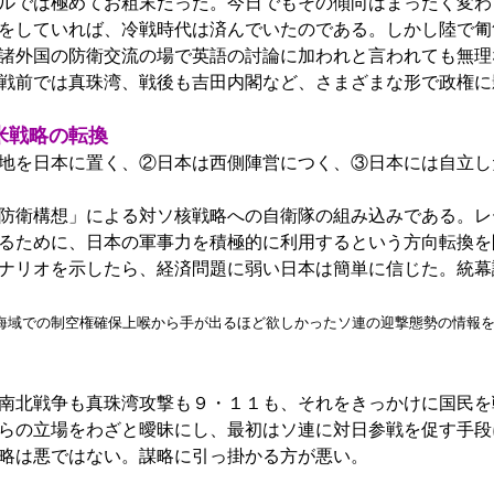
ルでは極めてお粗末だった。今日でもその傾向はまったく変わ
をしていれば、冷戦時代は済んでいたのである。しかし陸で匍
諸外国の防衛交流の場で英語の討論に加われと言われても無理
戦前では真珠湾、戦後も吉田内閣など、さまざまな形で政権に
米戦略の転換
地を日本に置く、②日本は西側陣営につく、③日本には自立し
防衛構想」による対ソ核戦略への自衛隊の組み込みである。レ
るために、日本の軍事力を積極的に利用するという方向転換を
ナリオを示したら、経済問題に弱い日本は簡単に信じた。統幕
海域での制空権確保上喉から手が出るほど欲しかったソ連の迎撃態勢の情報
南北戦争も真珠湾攻撃も９・１１も、それをきっかけに国民を
らの立場をわざと曖昧にし、最初はソ連に対日参戦を促す手段
略は悪ではない。謀略に引っ掛かる方が悪い。