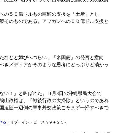
への５０億ドルもの巨額の支援を「土産」とし、
策そのものである。アフガンへの５０億ドル支援と
。
たなどと媚びへつらい、「米国筋」の発言と意向
べきメディアがそのような思考にどっぷりと漬かっ
ない！」と叫ばれた。11月8日の沖縄県民大会で
鳩山政権は、「戦後行政の大掃除」というのであれ
国追随一辺倒の軍事外交政策こそまず一掃すべきで
ける
（リブ・イン・ピース☆９＋２５）