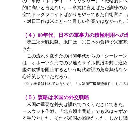
の、軍政（ポリティコ・ミリタリー）・戦略的レベ
的に高いと言えない。…単純に言えばただ訓練のみ
空でドッグファイトばかりをやってきた自衛官に、
・対日工作は米にとって難しい作業ではなかった。
（４）80年代、日本の軍事力の積極利用への
第二次大戦以降、米国は、①日本の負担で米軍基
きた。
この流れを変えたのは80年代からの「シーレーン
は、オホーツク海でのソ連ミサイル原潜を封じ込め
艦の攻撃を阻止するという時代錯誤の荒唐無稽なシ
心冷笑していただろう。
（※：著者は触れていないが、「大韓航空機撃墜事件」もこの
（５）謀略は米国の外交戦略
米国の重要な外交は謀略でつくりだされてきた。
ースウッド作戦。「北方領土問題」でも米はみずか
る手段とした。それが米国の戦略だった。しかし謀