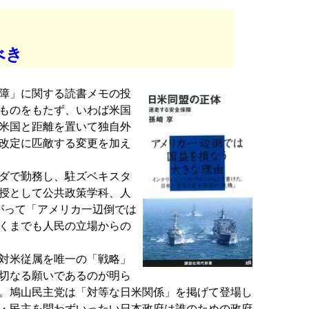
べき
障」に関する読書メモの投
ものをもたず、いわば米国
米国と距離を置いて独自外
改定に匹敵する変更を加え
ダで勤務し、駐ズベキスタ
教授として公共政策学科、人
がって「アメリカ一辺倒では
くまでも人民の立場からの
対米従属を唯一の「戦略」
切なる願いであるのが明ら
。鳩山民主党は「対等な日米関係」を掲げて登場し
・民主を問わずいったい日本政府は誰のための政府