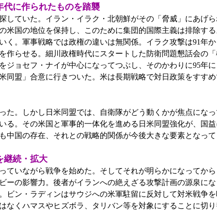
年代に作られたものを踏襲
探していた。イラン・イラク・北朝鮮がその「脅威」にあげら
の米国の地位を保持し、このために集団的国際主義は排除する
いく。軍事戦略では政権の違いは無関係。イラク攻撃は91年
を作らせる。細川政権時代にスタートした防衛問題懇話会の「
をジョセフ・ナイが中心になってつぶし、そのかわりに95年
日米同盟」合意に行きついた。米は長期戦略で対日政策をすすめ
った。しかし日米同盟では、自衛隊がどう動くかが焦点になっ
いる。その米国と軍事的一体化を進める日米同盟強化が、国益
も中国の存在、それとの戦略的関係が今後大きな要素となって
を継続・拡大
っていながら戦争を始めた。そしてそれが明らかになってから
ビーの影響力。後者がイランへの絶えざる攻撃計画の源泉にな
ビン・ラディンはサウジへの米軍駐留に反対して対米戦争を呼
はなくハマスやヒズボラ、タリバン等を対象にすることに切り