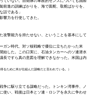
っていない。自衛隊の軍政的センスについても国際
匐前進の訓練ばかりを、海で面舵、取舵ばかりを、
な話である」
影響力を行使してきた。
た攻撃能力を持たせない、ということを基本にして
ーガン時代、対ソ核戦略で優位に立ちたかった米
開始した。この口実に、石油タンカーへのソ連潜水
議長ですら真の意図を理解できなかった。米国は内
を得るために米が仕組んだ謀略だと言われている。）
戦争に駆り立てる謀略だった。トンキン湾事件、ノ
に使い、戦後は日本とソ連・ロシアを永久に争わせ