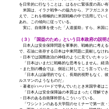
を日常的に行なうことは、はるかに緊張度の高い有
米国は、イラク戦争への協力から、アフガニスタ
えで、これを積極的に米国戦略の中で活用していく
あれ、この傾向に従っている。
実に、自衛隊を使った「人道援助」すら、米国に
（３）「国益のため」という日本政府の説明
日本人は安全保障問題を軍事的、戦略的に考える
で、石油に依存する日本は中東問題に貢献しなけれ
・日本では国際政治の神様のように見ていたキッシン
「日本はいまだに戦略的な思考をしません。経済
・また別の機会では、側近に対してこう言っていた
「日本人は論理的でなく、長期的視野もなく、彼
ルスマンのようなものだ」
・著者がハーバードで学んでいたとき米国学者はこ
「日本人は安全保障論の本質はまったく理解でき
・日本のある自衛隊幹部もこういっている。
「ワシントンのある大学院のセミナーで第一次・