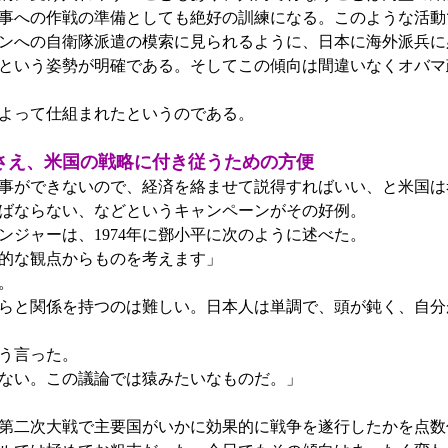
事への作戦の準備としても絶好の訓練になる。このような活動
ンへの自衛隊派遣の模索に見られるように、日本に海外派兵に
という姿勢が明確である。そしてこの傾向は間違いなくオバマ
よって仕組まれたというのである。
さえ、米国の戦略に付き従うための方便
事ができないので、経済を絡ませて説得すればいい、と米国は
ばならない、などというキャンペーンがその好例。
ジャーは、1974年に鄧小平に次のように述べた。
的な観点からものを考えます」
。
らと関係を持つのは難しい。日本人は単調で、頭が鈍く、自分
う言った。
ない。この議論では猿みたいなものだ。」
第二次大戦で主要国がいかに効果的に戦争を遂行したかを点数