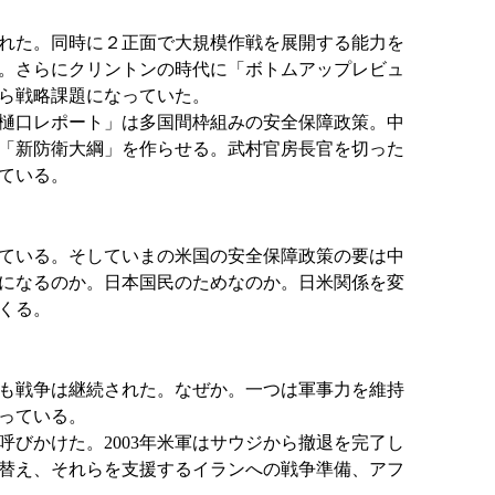
れた。同時に２正面で大規模作戦を展開する能力を
。さらにクリントンの時代に「ボトムアップレビュ
から戦略課題になっていた。
樋口レポート」は多国間枠組みの安全保障政策。中
に「新防衛大綱」を作らせる。武村官房長官を切った
ている。
ている。そしていまの米国の安全保障政策の要は中
になるのか。日本国民のためなのか。日米関係を変
くる。
も戦争は継続された。なぜか。一つは軍事力を維持
っている。
びかけた。2003年米軍はサウジから撤退を完了し
替え、それらを支援するイランへの戦争準備、アフ