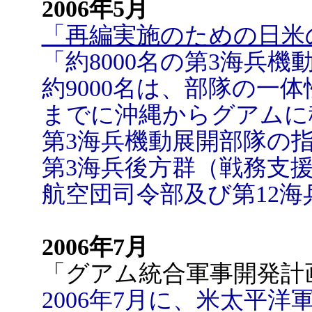
2006年5月
「再編実施のための日米
「約8000名の第3海兵
約9000名は、部隊の一体
までに沖縄からグアムに
第3海兵機動展開部隊の
第3海兵後方群（戦務支
航空団司令部及び第12
2006年7月
「グアム統合軍事開発計
2006年7月に、米太平