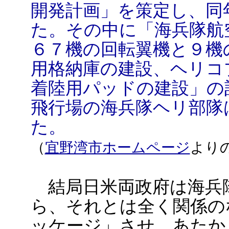
開発計画」を策定し、同
た。その中に「海兵隊航
６７機の回転翼機と９機
用格納庫の建設、ヘリコ
着陸用パッドの建設」の
飛行場の海兵隊ヘリ部隊
た。
（
宜野湾市ホームページ
より
結局日米両政府は海兵
ら、それとは全く関係の
ッケージ」させ、あたか