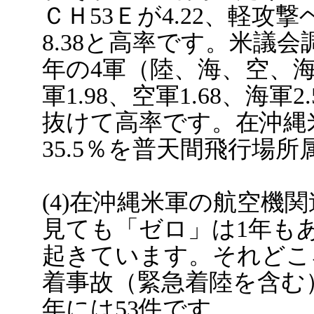
ＣＨ53Ｅが4.22、軽攻
8.38と高率です。米議会調
年の4軍（陸、海、空、
軍1.98、空軍1.68、海軍
抜けて高率です。在沖縄米
35.5％を普天間飛行場
(4)在沖縄米軍の航空機
見ても「ゼロ」は1年も
起きています。それどこ
着事故（緊急着陸を含む）は
年には53件です。