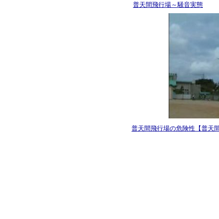
普天間飛行場～騒音実態
普天間飛行場の危険性【普天