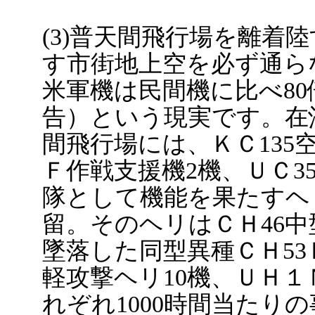
(3)普天間飛行場を離着
す市街地上空を必ず通ら
米軍機は民間機に比べ8
告）という現実です。在
間飛行場には、ＫＣ135空
Ｆ作戦支援機2機、ＵＣ3
隊として機能を果たすヘ
留。そのヘリはＣＨ46中
墜落した同型異種ＣＨ53
軽攻撃ヘリ10機、ＵＨ１
れぞれ1000時間当たりの