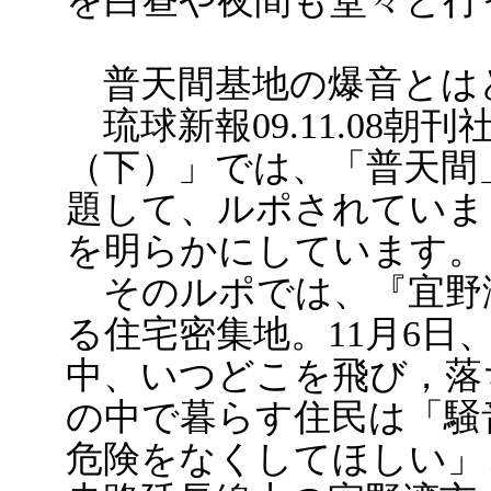
を白昼や夜間も堂々と行
普天間基地の爆音とは
琉球新報09.11.08朝
（下）」では、「普天間
題して、ルポされていま
を明らかにしています。
そのルポでは、『宜野
る住宅密集地。11月6日
中、いつどこを飛び，落
の中で暮らす住民は「騒
危険をなくしてほしい」と