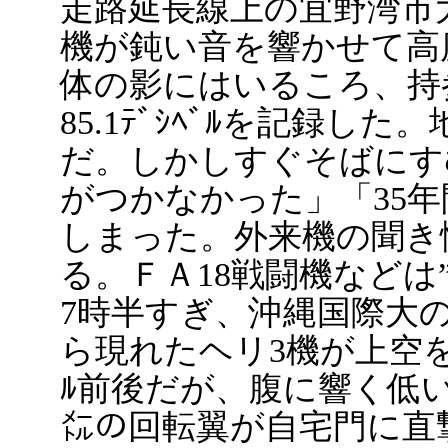
走路延長線上の宜野湾市
機が鈍い音を響かせて高
体の影にはいるころ、持
85.1ﾃﾞｼﾍﾞﾙを記録
だ。しかしすぐそばにす
がつかなかった」「35
しまった。外来機の聞き
る。ＦＡ18戦闘機などは
7時半すぎ、沖縄国際大
ら現れたヘリ3機が上空を数
ﾙ前後だが、腹に響く低い
㍍の回転翼が自宅門に直