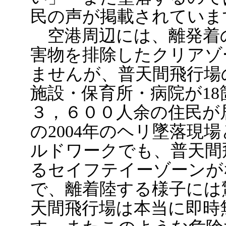
民の声が掲載されていま
空港周辺には、離発着
害物を排除したクリアゾ
ませんが、普天間飛行場
施設・保育所・病院が18
３，６００人余の住民が
の2004年のヘリ墜落現
ルドワークでも、普天間
るセイフテイーゾーンが
で、離着陸する様子には
天間飛行場は本当に即時