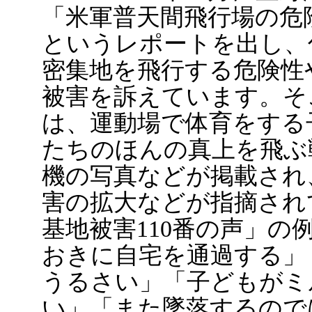
「米軍普天間飛行場の危
というレポートを出し、
密集地を飛行する危険性
被害を訴えています。そ
は、運動場で体育をする
たちのほんの真上を飛ぶ
機の写真などが掲載され
害の拡大などが指摘され
基地被害110番の声」の
おきに自宅を通過する」「
うるさい」「子どもがミ
い」「また墜落するので