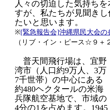
人々の切迫した気持ちを
すが、私たちが見聞きし
たいと思います。
※
[緊急報告会]沖縄県民大会
（リブ・イン・ピース☆９＋
普天間飛行場は、宜野
湾市（人口約9万人、3万
7千世帯）の中心にある
約480ヘクタールの米海
兵隊航空基地で、市域の
4分の1を占めます。1945