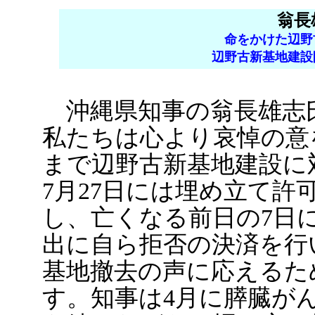
翁長
命をかけた辺野
辺野古新基地建設
沖縄県知事の翁長雄志氏
私たちは心より哀悼の意
まで辺野古新基地建設に
7月27日には埋め立て許
し、亡くなる前日の7日
出に自ら拒否の決済を行
基地撤去の声に応えるた
す。知事は4月に膵臓が