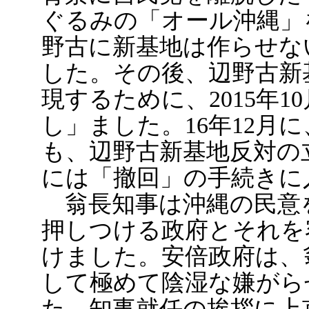
ぐるみの「オール沖縄」を
野古に新基地は作らせな
した。その後、辺野古新
現するために、2015年
し」ました。16年12月
も、辺野古新基地反対の立
には「撤回」の手続きに
翁長知事は沖縄の民意
押しつける政府とそれを
けました。安倍政府は、
して極めて陰湿な嫌がら
た。知事就任の挨拶に上