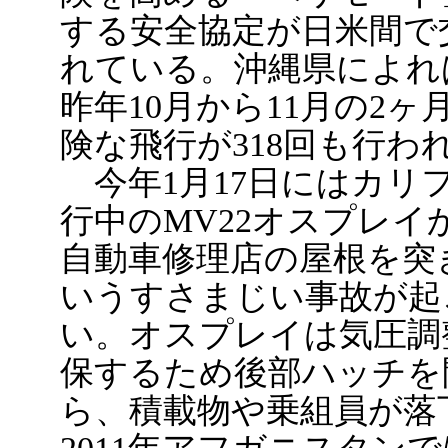
する安全協定が日米間で
れている。沖縄県によれ
昨年10月から11月の2
険な飛行が318回も行わ
今年1月17日にはカリ
行中のMV22オスプレイ
自動車修理店の屋根を突
いうすさまじい事故が起
い。オスプレイは気圧調
保するため後部ハッチを
ら、積載物や乗組員が落