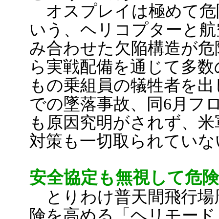
オスプレイは極めて危
いう、ヘリコプターと航
み合わせた欠陥構造が危
ら実戦配備を通じて多数
もの乗組員の犠牲者を出
での墜落事故、同6月フ
も原因究明がされず、米
対策も一切取られてい
安全協定も無視して危
とりわけ普天間飛行場
険を高める「ヘリモード