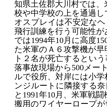
知県土佐郡大川村では、
校や中学校の上を通過し
オスプレイは不安定なヘ
飛行訓練を行う可能性が
では1994年10月に高度
た米軍のＡ６攻撃機が早
ト２名が死亡するという
落事故現場から500メー
ルで役所、対岸には小学
ンジルートに隣接する奈良
と1991年10月、米軍
搬用のワイヤーロープが