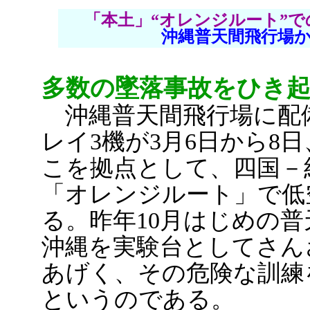
「本土」“オレンジルート”
沖縄普天間飛行場
多数の墜落事故をひき
沖縄普天間飛行場に配備
レイ3機が3月6日から8
こを拠点として、四国－
「オレンジルート」で低
る。昨年10月はじめの
沖縄を実験台としてさん
あげく、その危険な訓練
というのである。