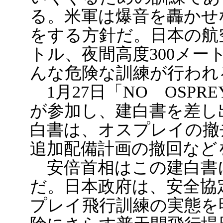
る。米軍は爆音を轟かせ
をする方針だ。日本の航空
トル、夜間高度300メ
んな危険な訓練が行われ
1月27日「NO OSP
が参加し、建白書を差し
白書は、オスプレイの撤
追加配備計画の撤回など
安倍首相はこの建白書
だ。日本政府は、安全協
プレイ飛行訓練の実態を