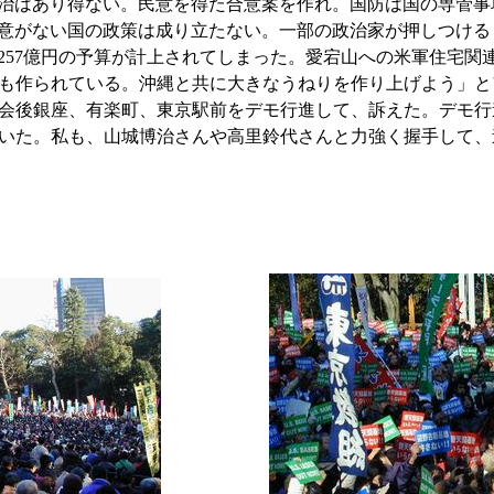
治はあり得ない。民意を得た合意案を作れ。国防は国の専管事
意がない国の政策は成り立たない。一部の政治家が押しつける
257億円の予算が計上されてしまった。愛宕山への米軍住宅関
も作られている。沖縄と共に大きなうねりを作り上げよう」と
会後銀座、有楽町、東京駅前をデモ行進して、訴えた。デモ行
いた。私も、山城博治さんや高里鈴代さんと力強く握手して、