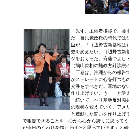
先ず、主催者挨拶で、藤本
だ。自民党政権の時代では
臣が、「（辺野古新基地は
史を変えたい。（辺野古新
ジをおくった。斉藤つよし
（鳩山首相の施政方針演説
圧巻は、沖縄からの報告で
がストレートに心を打つも
交渉をすべきだ。基地のな
作り上げていこう！」と訴
続いて、ヘリ基地反対協共
の現状を変えていく、アメ
と連動した闘いを作り上げ
で報告できることを、心から心から誇りに思ってう
が今日のうねりを作り上げたと思っています」と報