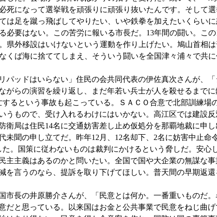
必死になって選挙戦を頑張りに頑張り抜いたんです。そして選
ては足を蹴っ飛ばしてやりたい、いや鉄拳を加えたいくらいに
る必要はない。この苦労に報いる市長だ。13年間の闘い。この
。県外移設はいけないという運動を作り上げたい。鳩山首相は
なくば海に捨ててしまえ、そういう闘いを全国津々浦々で共に
リパッドはいらない」住民の会共同代表の伊佐真次さんが、「
ながらの演習を繰り返し、まだ年若い兵士が人を殺せるまでに鍛
亡するという事故も起こっている。ＳＡＣＯ合意で北部訓練場の
いうもので、受け入れるわけにはいかない。高江区では建設反
防衛局は住民14名に交通妨害差し止め仮処分を那覇地裁に申し
未聞の申し立てだ。昨年12月、12名却下、2名に妨害中止命令
した。国策に従わないものは裁判にかけるという脅しだ。安心
民主主義はあるのかと問いたい。全国で国や大企業の無謀な事
減を言うのなら、提訴を取り下げてほしい。普天間の早期返還
市長の井原勝介さんが、「民意とは何か。一番重いものだ。名
意だと思っている。以来国はお金と公共事業で民意をねじ曲げ