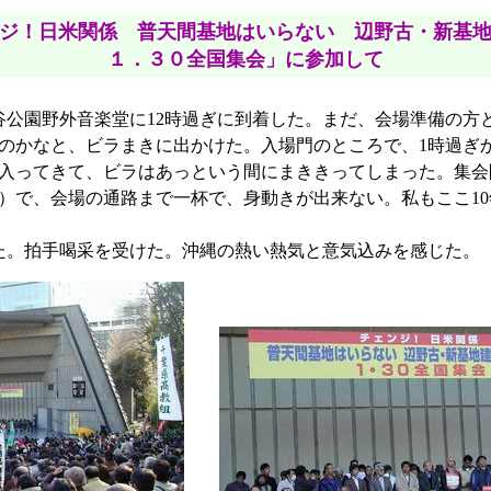
ジ！日米関係 普天間基地はいらない 辺野古・新基地
１．３０全国集会」に参加して
公園野外音楽堂に12時過ぎに到着した。まだ、会場準備の方
るのかなと、ビラまきに出かけた。入場門のところで、1時過ぎ
入ってきて、ビラはあっという間にまききってしまった。集会
表）で、会場の通路まで一杯で、身動きが出来ない。私もここ1
た。拍手喝采を受けた。沖縄の熱い熱気と意気込みを感じた。