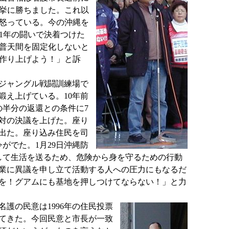
挙に勝ちました。これ以
怒っている。今の沖縄を
1年の闘いで決着つけた
普天間を固定化しないと
作り上げよう！」と訴
ジャングル戦闘訓練場で
え上げている。10年前
半分の返還との条件に7
対の決議を上げた。座り
出た。座り込み住民を司
がでた。1月29日沖縄防
して生活を送るため、危険から身を守るための行動
業に異議を申し立て活動する人への圧力にもなるだ
を！グアムにも基地を押しつけてならない！」と力
護の民意は1996年の住民投票
てきた。今回民意と市長が一致