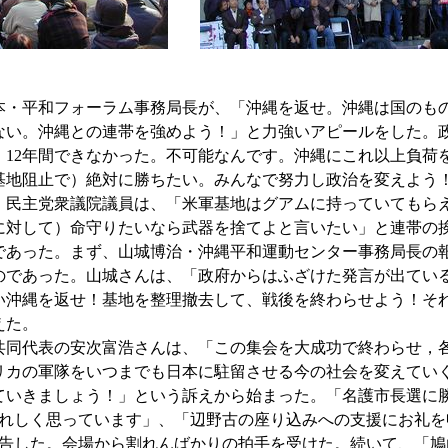
・平和フォーラム事務局長が、「沖縄を返せ。沖縄は国のもの
ない。沖縄との連帯を強めよう！」と力強いアピールをした。
）12年間できなかった。不可能なんです。沖縄にこれ以上負荷
基地阻止で）絶対に勝ちたい。みんなで努力し政治を変えよう
・民主党衆議院議員は、「米軍基地はグアムに持っていてもら
に対して）命守りたいなら武器を捨てよと言いたい」と連帯の
あった。まず、山城博治・沖縄平和運動センター事務局長の報
のであった。山城さんは、「政府からはふざけた発言が出てい
い沖縄を返せ！基地を整理撤去して、戦後を終わらせよう！そ
えた。
同代表の安次富浩さんは、「この集会を大成功で終わらせ，
リカの軍隊をいつまでも日本に駐留させる今の社会を変えてい
ていきましょう！」という訴えから始まった。「名護市長選に
れしく思っています」、「辺野古の座り込みへの支援にお礼を
告した。会場から割れんばかりの拍手を受けた。続いて、「鳩