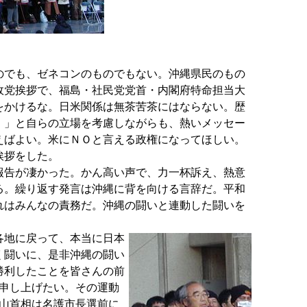
でも、ゼネコンのものでもない。沖縄県民のもの
政党挨拶で、福島・社民党党首・内閣府特命担当大
をかけるな。日米関係は無茶苦茶にはならない。歴
！」と自らの立場を考慮しながらも、熱いメッセー
えばよい。米にＮＯと言える政権になってほしい。
挨拶をした。
告が凄かった。かん高い声で、力一杯訴え、熱意
る。繰り返す発言は沖縄に背を向ける言辞だ。平和
れはみんなの責務だ。沖縄の闘いと連動した闘いを
各地に戻って、本当に日本
く闘いに、是非沖縄の闘い
勝利したことを皆さんの前
申し上げたい。その運動
山首相は名護市長選前に