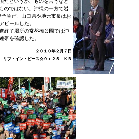
項だというが、ものを言うなと
ものではない。沖縄の一方で岩
連予算だ。山口県や地元市長はお
アピールした。
進終了場所の常盤橋公園では沖
連帯を確認した。
２０１０年２月７日
リブ・イン・ピース☆９＋２５ ＫＢ