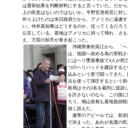
は選挙結果を判断材料にすると言っていた。だから
上の民意はないのではないか。平野官房長官に対し
作り上げたのは米日政府だから、アメリカに遠慮す
い。仲井真知事はどうするのか、従ってくるだろう
公言している。基地はアメリカに持って帰れ、さも
え、万雷の拍手が巻き起こった。
沖縄県東村高江から、「ヘ
は、他国へ攻める為の実戦さ
にはヘリ墜落事故で4人が死
つのヘリパッドを建設すると
込みという形で闘ってきた。
法を使って弾圧するという前代
衛局はその2名を裁判に提訴
を許さないのなら、この国に
ろう。鳩山首相も基地負担軽
強く訴えた。
連帯のアピールでは、前岩国
で決まった。あれが名護の民