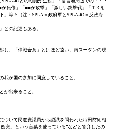
PLA-iOとの戦闘が生起」「宿営地周辺での・・・
■が負傷」「■■が攻撃」「激しい銃撃戦」「ＴＫ射
々（注：SPLA＝政府軍とSPLA-iO＝反政府
」との記述もある。
起し、「停戦合意」とはほど遠い、南スーダンの現
の我が国の参加に同意していること。
とが出来ること。
について民進党議員から認識を問われた稲田防衛相
力衝突」という言葉を使っている”などと答弁したの