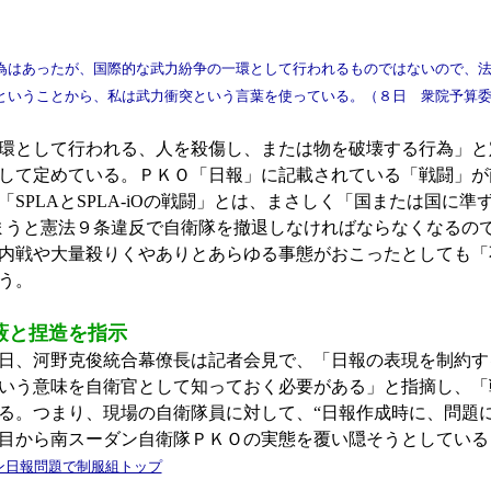
はあったが、国際的な武力紛争の一環として行われるものではないので、法
ということから、私は武力衝突という言葉を使っている。（８日 衆院予算
環として行われる、人を殺傷し、または物を破壊する行為」と
して定めている。ＰＫＯ「日報」に記載されている「戦闘」が
SPLAとSPLA-iOの戦闘」とは、まさしく「国または国に
うと憲法９条違反で自衛隊を撤退しなければならなくなるので
内戦や大量殺りくやありとあらゆる事態がおこったとしても「
う。
隠蔽と捏造を指示
日、河野克俊統合幕僚長は記者会見で、「日報の表現を制約す
いう意味を自衛官として知っておく必要がある」と指摘し、「
る。つまり、現場の自衛隊員に対して、“日報作成時に、問題
目から南スーダン自衛隊ＰＫＯの実態を覆い隠そうとしている
ン日報問題で制服組トップ