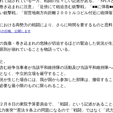
隠されている一方、戦闘の生々しい記述がある。「SPLAとS
巻き込まれに注意」「近傍にて砲迫含む銃撃戦」「■■に弾着■
銃撃戦」「宿営地南方向距離２００トルコビル付近に砲弾落下」等
における両勢力の戦闘により、さらに時間を要するものと思料
りの日報、公開します
の負傷・巻き込まれの危険が切迫するほどの緊迫した状況が生
原則が崩れていることを物語っている。
と。
含む紛争当事者が当該平和維持隊の活動及び当該平和維持隊へ
となく、中立的立場を厳守すること。
況が生じた場合には、我が国から参加した部隊は、撤収するこ
必要な最小限のものに限られること。
２月８日の衆院予算委員会で、「戦闘」という記述があること
武力衝突”“憲法９条上の問題になるので「戦闘」ではなく「武