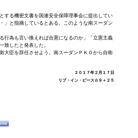
とする機密文書を国連安全保障理事会に提出してい
・」と指摘しているとある。このような南スーダン
る行為も言い換えれば合憲になるのか」「立憲主義
一致したと発表した。
衛大臣を辞任させよう。南スーダンＰＫＯから自衛
２０１７年２月１７日
リブ・イン・ピース☆９＋２５