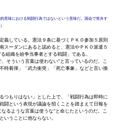
的意味における戦闘行為ではないという意味だ。国会で答弁す
委）
定義している。憲法９条に基づくＰＫＯ参加５原則
南スーダンにあると認めると、憲法やＰＫＯ派遣５
準ずる組織を紛争当事者とする戦闘」である。
、そういう言葉は使わない”と言っているのだ。こ
不時着弾」「武力衝突」「死亡事象」などと言い換
るつもりはない」とした上で、「戦闘行為は即時に
戦闘という表現が議論を招くことを踏まえて日報を
になるような言葉は使うな”と命じたというのだ。こ
ということに他ならない。