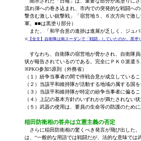
開示された「日報」は、重要な部分が黒塗りにされて
流れ弾への巻き込まれ、市内での突発的な戦闘への
撃含む激しい銃撃戦」「宿営地５、６次方向で激しい
軍。■■は黒塗り部分）
また、「和平合意の進捗は進展が乏しく、ジュバ
※
【全文】自衛隊は南スーダンで「戦闘」していたのか。黒塗
すなわち、自衛隊の宿営地が脅かされ、自衛隊員
状が報告されているのである。完全にＰＫＯ派遣５
※PKO参加5原則（外務省）
（１）紛争当事者の間で停戦合意が成立しているこ
（２）当該平和維持隊が活動する地域の属する国を
（３）当該平和維持隊が特定の紛争当事者に偏るこ
（４）上記の基本方針のいずれかが満たされない状
（５）武器の使用は、要員の生命等の防護のために
稲田防衛相の答弁は立憲主義の否定
さらに稲田防衛相の驚くべき発言が飛び出した。
は、“一般的な用語では戦闘だが、法的な意味では