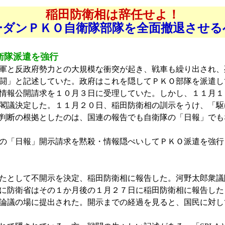
稲田防衛相は辞任せよ！
ーダンＰＫＯ自衛隊部隊を全面撤退させる
衛隊派遣を強行
軍と反政府勢力との大規模な衝突が起き、戦車も繰り出され、
闘」と記述していた。政府はこれを隠してＰＫＯ部隊を派遣し
情報公開請求を１０月３日に受理していた。しかし、１１月１
閣議決定した。１１月２０日、稲田防衛相の訓示をうけ、「駆
判断の根拠としたのは、国連の報告でも自衛隊の「日報」でも
の「日報」開示請求を黙殺・情報隠ぺいしてＰＫＯ派遣を強行
たとして不開示を決定、稲田防衛相に報告した。河野太郎衆議
に防衛省はその１か月後の１月２７日に稲田防衛相に報告した
論議の場に提出された。開示までの経過を見ると、国民に対し