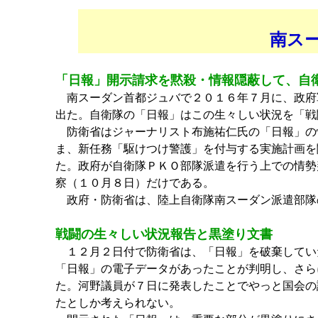
南ス
「日報」開示請求を黙殺・情報隠蔽して、自
南スーダン首都ジュバで２０１６年７月に、政府
出た。自衛隊の「日報」はこの生々しい状況を「戦
防衛省はジャーナリスト布施祐仁氏の「日報」の
ま、新任務「駆けつけ警護」を付与する実施計画を
た。政府が自衛隊ＰＫＯ部隊派遣を行う上での情勢
察（１０月８日）だけである。
政府・防衛省は、陸上自衛隊南スーダン派遣部隊
戦闘の生々しい状況報告と黒塗り文書
１２月２日付で防衛省は、「日報」を破棄してい
「日報」の電子データがあったことが判明し、さら
た。河野議員が７日に発表したことでやっと国会の
たとしか考えられない。