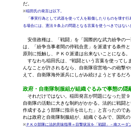
だ。
※
稲田氏の発言は以下。
「事実行為として武器を使って人を殺傷したりものを壊す行為
る場合には、憲法９条上の問題となる言葉を使うべきではない
安倍政権は、「戦闘」を「国際的な武力紛争の一
は、「紛争当事者間の停戦合意」を派遣する条件と
原則に抵触し、ＰＫＯ派遣は出来ないことになる。「
すなわち稲田氏は、“戦闘という言葉を使ってしま
んなことが許されるなら、自衛隊宿営地への砲撃や
えて、自衛隊海外派兵にしがみ続けようとするだろ
政府・自衛隊制服組が組織ぐるみで事態の
それだけではない。稲田発言が問題になった翌９
自衛隊の活動に大きな制約がかかる。法的に戦闘と
作成するよう部隊に指示を出した」と言ったのであ
れは政府と自衛隊制服組が、組織ぐるみで、国民の
※
ＰＫＯ部隊に法的意味指導＝目撃状況を「戦闘」－南スーダ