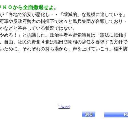
ＰＫＯから全面撤退せよ。
が「各地で治安が悪化し・・「壊滅的」な規模に達している」
府軍や反政府勢力の指揮下で次々と民兵集団が台頭しており・
かなどと答弁している状況ではない。
やめろ！」と抗議した。政治学者や野党議員は「憲法に抵触す
、自由、社民の野党４党は稲田防衛相の辞任を要求する方針で
いために、それぞれの持ち場から、声を上げていこう。稲田防
Tweet