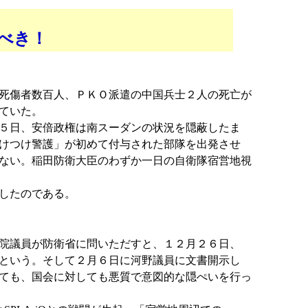
べき！
死傷者数百人、ＰＫＯ派遣の中国兵士２人の死亡が
ていた。
５日、安倍政権は南スーダンの状況を隠蔽したま
けつけ警護」が初めて付与された部隊を出発させ
ない。稲田防衛大臣のわずか一日の自衛隊宿営地視
したのである。
院議員が防衛省に問いただすと、１２月２６日、
という。そして２月６日に河野議員に文書開示し
ても、国会に対しても悪質で意図的な隠ぺいを行っ