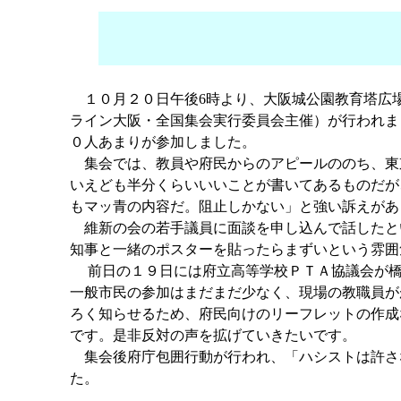
１０月２０日午後6時より、大阪城公園教育塔広
ライン大阪・全国集会実行委員会主催）が行われま
０人あまりが参加しました。
集会では、教員や府民からのアピールののち、東
いえども半分くらいいいことが書いてあるものだが
もマッ青の内容だ。阻止しかない」と強い訴えがあ
維新の会の若手議員に面談を申し込んで話したとい
知事と一緒のポスターを貼ったらまずいという雰囲
前日の１９日には府立高等学校ＰＴＡ協議会が橋
一般市民の参加はまだまだ少なく、現場の教職員が
ろく知らせるため、府民向けのリーフレットの作成
です。是非反対の声を拡げていきたいです。
集会後府庁包囲行動が行われ、「ハシストは許さ
た。