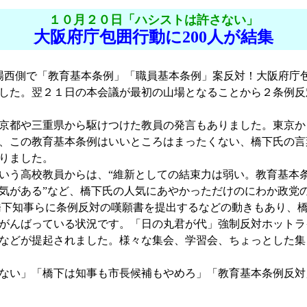
１０月２０日「ハシストは許さない」
大阪府庁包囲行動に200人が結集
場西側で「教育基本条例」「職員基本条例」案反対！大阪府庁
した。翌２１日の本会議が最初の山場となることから２条例反
京都や三重県から駆けつけた教員の発言もありました。東京か
、この教育基本条例はいいところはまったくない、橋下氏の言
りました。
う高校教員からは、“維新としての結束力は弱い。教育基本
気がある”など、橋下氏の人気にあやかっただけのにわか政党
下知事らに条例反対の嘆願書を提出するなどの動きもあり、橋
がんばっている状況です。「日の丸君が代」強制反対ホットラ
などが提起されました。様々な集会、学習会、ちょっとした集
ない」「橋下は知事も市長候補もやめろ」「教育基本条例反対