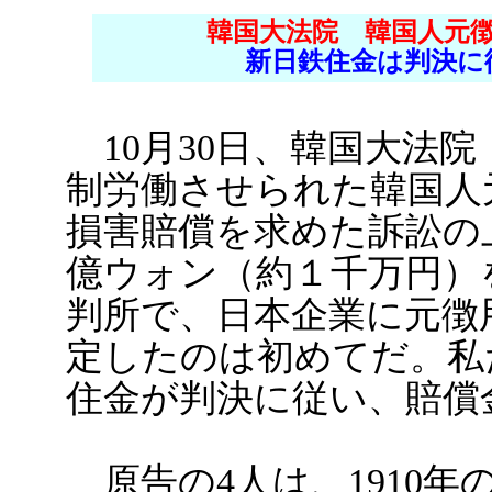
韓国大法院 韓国人元
新日鉄住金は判決に
10月30日、韓国大法
制労働させられた韓国人
損害賠償を求めた訴訟の
億ウォン（約１千万円）
判所で、日本企業に元徴
定したのは初めてだ。私
住金が判決に従い、賠償
原告の4人は、1910年