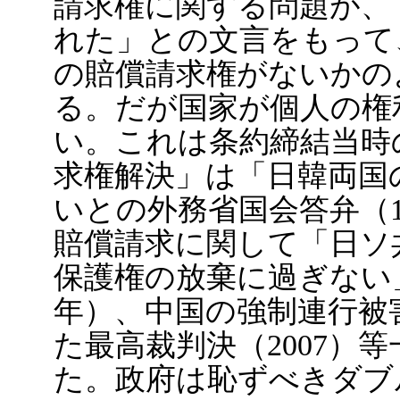
請求権に関する問題が、
れた」との文言をもって
の賠償請求権がないかの
る。だが国家が個人の権
い。これは条約締結当時
求権解決」は「日韓両国
いとの外務省国会答弁（1
賠償請求に関して「日ソ
保護権の放棄に過ぎない」
年）、中国の強制連行被
た最高裁判決（2007）
た。政府は恥ずべきダブ