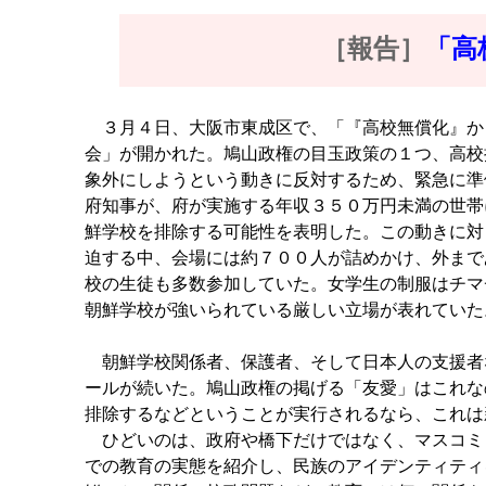
［報告］
「高
３月４日、大阪市東成区で、「『高校無償化』か
会」が開かれた。鳩山政権の目玉政策の１つ、高校
象外にしようという動きに反対するため、緊急に準
府知事が、府が実施する年収３５０万円未満の世帯
鮮学校を排除する可能性を表明した。この動きに対
迫する中、会場には約７００人が詰めかけ、外まで
校の生徒も多数参加していた。女学生の制服はチマ
朝鮮学校が強いられている厳しい立場が表れていた
朝鮮学校関係者、保護者、そして日本人の支援者
ールが続いた。鳩山政権の掲げる「友愛」はこれな
排除するなどということが実行されるなら、これは
ひどいのは、政府や橋下だけではなく、マスコミ
での教育の実態を紹介し、民族のアイデンティティ