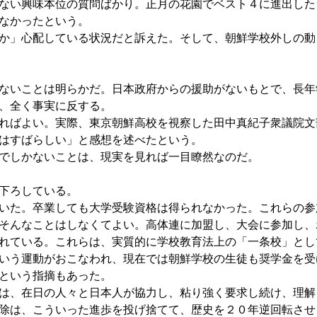
ない興味本位の質問ばかり。正月の花園でベスト４に進出した
なかったという。
か」心配している状況だと訴えた。そして、朝鮮学校外しの動
ないことは明らかだ。日本政府からの援助がないもとで、長年
、全く事実に反する。
ればよい。実際、東京朝鮮高校を視察した田中真紀子衆議院文
はすばらしい」と感想を述べたという。
でしかないことは、現実を見れば一目瞭然なのだ。
下ろしている。
いた。卒業しても大学受験資格は得られなかった。これらの参
そんなことはしなくてよい。高体連に加盟し、大会に参加し、
れている。これらは、実質的に学校教育法上の「一条校」とし
いう運動がおこなわれ、現在では朝鮮学校の生徒も奨学金を受
という指摘もあった。
は、在日の人々と日本人が協力し、粘り強く要求し続け、理解
除は、こういった進歩を投げ捨てて、歴史を２０年逆回転させ