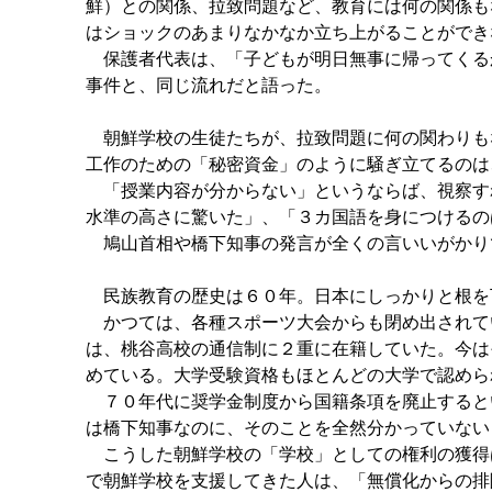
鮮）との関係、拉致問題など、教育には何の関係も
はショックのあまりなかなか立ち上がることができ
保護者代表は、「子どもが明日無事に帰ってくる
事件と、同じ流れだと語った。
朝鮮学校の生徒たちが、拉致問題に何の関わりも
工作のための「秘密資金」のように騒ぎ立てるのは
「授業内容が分からない」というならば、視察す
水準の高さに驚いた」、「３カ国語を身につけるの
鳩山首相や橋下知事の発言が全くの言いいがかり
民族教育の歴史は６０年。日本にしっかりと根を
かつては、各種スポーツ大会からも閉め出されて
は、桃谷高校の通信制に２重に在籍していた。今は
めている。大学受験資格もほとんどの大学で認めら
７０年代に奨学金制度から国籍条項を廃止すると
は橋下知事なのに、そのことを全然分かっていない
こうした朝鮮学校の「学校」としての権利の獲得
で朝鮮学校を支援してきた人は、「無償化からの排