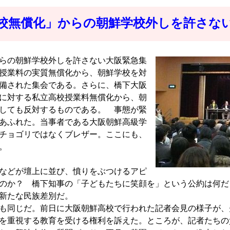
校無償化」からの朝鮮学校外しを許さな
らの朝鮮学校外しを許さない大阪緊急集
授業料の実質無償化から、朝鮮学校を対
備された集会である。さらに、橋下大阪
に対する私立高校授業料無償化から、朝
しても反対するものである。 事態が緊
あふれた。当事者である大阪朝鮮高級学
チョゴリではなくブレザー。ここにも、
。
などが壇上に並び、憤りをぶつけるアピ
のか？ 橋下知事の「子どもたちに笑顔を」という公約は何だ
新たな民族差別だ。
も同じだ。前日に大阪朝鮮高校で行われた記者会見の様子が、
を重視する教育を受ける権利を訴えた。ところが、記者たちの