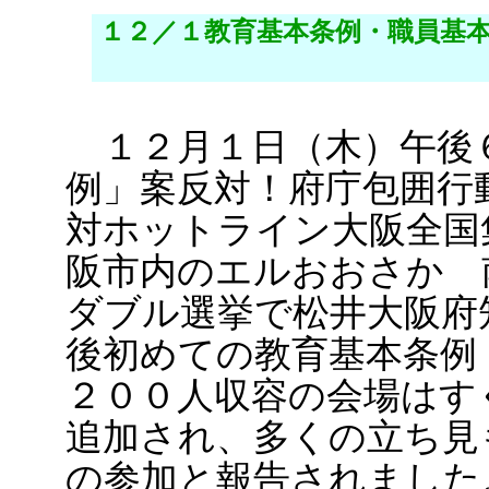
１２／１教育基本条例・職員基
１２月１日（木）午後
例」案反対！府庁包囲行
対ホットライン大阪全国
阪市内のエルおおさか 
ダブル選挙で松井大阪府
後初めての教育基本条例
２００人収容の会場はす
追加され、多くの立ち見
の参加と報告されました