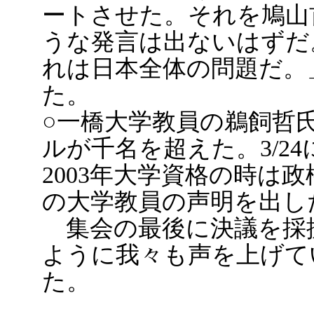
ートさせた。それを鳩山
うな発言は出ないはずだ
れは日本全体の問題だ。
た。
○一橋大学教員の鵜飼哲
ルが千名を超えた。3/2
2003年大学資格の時は
の大学教員の声明を出し
集会の最後に決議を採
ように我々も声を上げて
た。