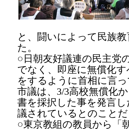
と、闘いによって民族教
た。
○日朝友好議連の民主党
でなく、即座に無償化す
をするように首相に言っ
市議は、3/3高校無償化
書を採択した事を発言し
議されているとのことだ
○東京教組の教員から「