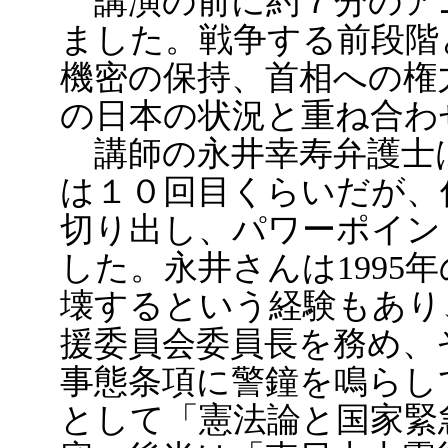
講演の前に約７分のア
ました。戦争する前段階
機密の保持、首相への権
の日本の状況と重ね合わ
講師の永井幸寿弁護士
は１０回目くらいだが、
切り出し、パワーポイン
した。永井さんは1995
壊するという経験もあり
援委員会委員長を務め、
事態条項に警鐘を鳴らし
として「憲法論と国家緊