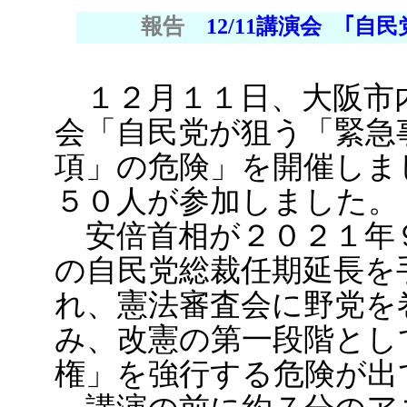
報告
12/11講演会 ｢
１２月１１日、大阪市
会「自民党が狙う「緊急
項」の危険」を開催しま
５０人が参加しました。
安倍首相が２０２１年
の自民党総裁任期延長を
れ、憲法審査会に野党を
み、改憲の第一段階とし
権」を強行する危険が出