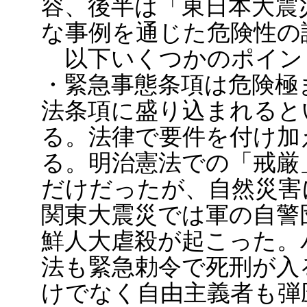
容、後半は「東日本大震
な事例を通じた危険性の
以下いくつかのポイン
・緊急事態条項は危険極
法条項に盛り込まれると
る。法律で要件を付け加
る。明治憲法での「戒厳
だけだったが、自然災害
関東大震災では軍の自警
鮮人大虐殺が起こった。
法も緊急勅令で死刑が入
けでなく自由主義者も弾