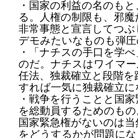
・国家の利益の名のもと
る。人権の制限も、邪魔
非常事態と宣言してつぶ
デモみたいなものも弾圧
・「ナチスの手口を学べ
のだ。ナチスはワイマー
任法、独裁確立と段階を
すれば一気に独裁確立に
・戦争を行うことと国家
を総動員するためのもの
国家緊急権がないのは当
をどうするかが問題にな