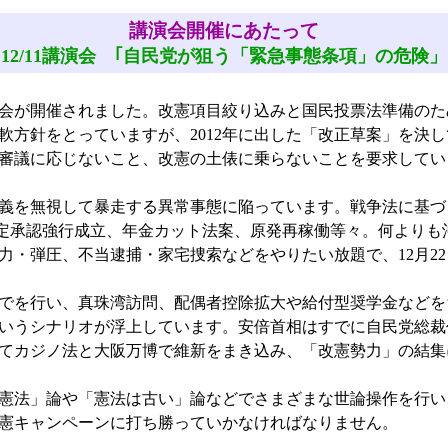
講演会開催にあたって
12/11講演会 ｢自民党が狙う「緊急事態条項」の危険」
会が開催されました。改憲項目絞り込みと国民投票法準備のた
軟方針をとっていますが、2012年に出した「改正草案」を決
審議に応じないこと、改憲の土俵に乗らないことを要求してい
義を無視して暴走する異常事態に陥っています。戦争法に基づ
協定承認強行成立、年金カット法案、原発再稼働等々。何よりも
力・弾圧、不当逮捕・家宅捜索などをやりたい放題で、12月2
でを行い、真珠湾訪問、配偶者控除拡大や給付型奨学金などを
いうシナリオが浮上しています。安倍首相はすでに自民党総裁
てカジノ法と大阪万博で維新をまき込み、「改憲勢力」の結集
憲法」論や「憲法は古い」論などでさまざまな世論操作を行い
憲キャンペーンに打ち勝っていかなければなりません。