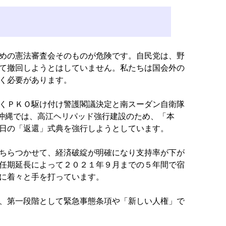
めの憲法審査会そのものが危険です。自民党は、野
して撤回しようとはしていません。私たちは国会外の
く必要があります。
くＰＫＯ駆け付け警護閣議決定と南スーダン自衛隊
沖縄では、高江ヘリパッド強行建設のため、「本
2日の「返還」式典を強行しようとしています。
ちらつかせて、経済破綻が明確になり支持率が下が
任期延長によって２０２１年９月までの５年間で宿
に着々と手を打っています。
、第一段階として緊急事態条項や「新しい人権」で