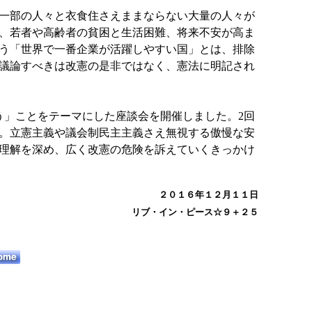
一部の人々と衣食住さえままならない大量の人々が
、若者や高齢者の貧困と生活困難、将来不安が高ま
う「世界で一番企業が活躍しやすい国」とは、排除
議論すべきは改憲の是非ではなく、憲法に明記され
う」ことをテーマにした座談会を開催しました。2回
。立憲主義や議会制民主主義さえ無視する傲慢な安
理解を深め、広く改憲の危険を訴えていくきっかけ
２０１６年１２月１１日
リブ・イン・ピース☆９＋２５