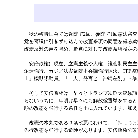
秋の臨時国会では衆院で2回、参院で1回憲法審査
党を審議に引きずり込んで改憲条項の同意を得る柔
改憲反対の声を強め、野党に対して改憲条項設定の
安倍政権は現在、立憲主義や人権、議会制民主主
派遣強行、カジノ法案衆院本会議強行採決、TPP
土」機動隊動員、「土人」発言と「沖縄差別」・暴
そして安倍首相は、早々とトランプ次期大統領詣
らないうちに、年明け早々にも解散総選挙をすると
願の改憲を強行する条件を手に入れています。加え
改憲の本丸である９条改悪にむけて、「押しつけ
先行改憲を強行する危険があります。安倍政権の改