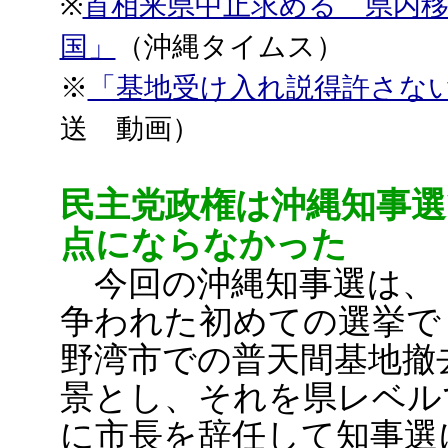
※
首相来県中止求める 県内
国」
（沖縄タイムス）
※
「基地受け入れ説得許さな
送 動画）
民主党政権は沖縄知事選
点にならなかった
今回の沖縄知事選は、
争われた初めての選挙で
野湾市での普天間基地撤
景とし、それを県レベル
に市長を辞任して知事選