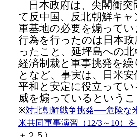
日本政府は、尖閣衝突
て反中国、反北朝鮮キャ
軍基地の必要を煽ってい
行為を行ったのは日本政
ったこと、延坪島への北
経済制裁と軍事挑発を繰
となど、事実は、日米安
平和と安定に役立ってい
威を煽っているというこ
※
対北朝鮮戦争挑発──危険な米韓
米共同軍事演習（12/3～10）
＋２５）