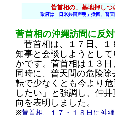
菅首相の、基地押しつ
政府は「日米共同声明」撤回、普天
菅首相の沖縄訪問に反対
菅首相は、１７日、１
知事と会談しようとして
かです。菅首相は１３日
同時に、普天間の危険除
転で少なくとも今より危
したい」と強調し、仲井
向を表明しました。
※
菅首相、１７・１８日に沖縄