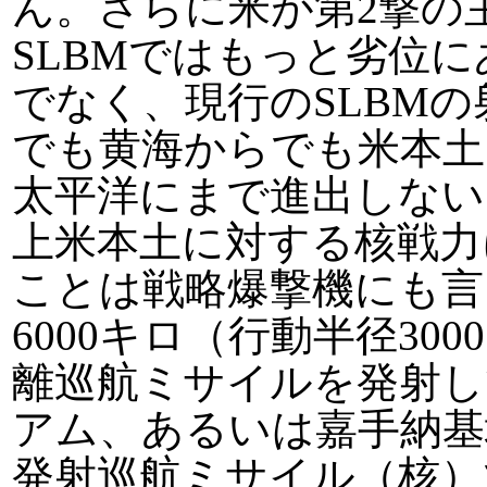
ん。さらに米が第2撃の
SLBMではもっと劣位に
でなく、現行のSLBMの
でも黄海からでも米本
太平洋にまで進出しない
上米本土に対する核戦力
ことは戦略爆撃機にも言
6000キロ（行動半径3
離巡航ミサイルを発射し
アム、あるいは嘉手納基
発射巡航ミサイル（核）