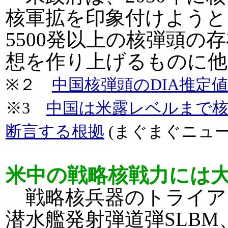
核軍拡を印象付けようと
5500発以上の核弾頭
想を作り上げるものに他
※２
中国核弾頭のDIA推定値
※3
中国は米露レベルまで
断言する根拠
(まぐまぐニュース！
米中の戦略核戦力には
戦略核兵器のトライアド
潜水艦発射弾道弾SLB