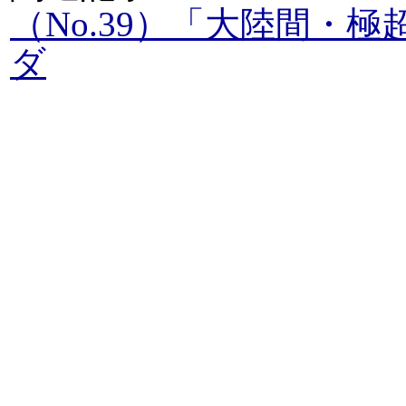
（No.39）「大陸間・
ダ