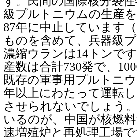
す。民間の国際核分裂性
級プルトニウムの生産を
87年に中止しています
ものを含めて、兵器級プ
濃縮ウランは14トンで
産数は合計730発で、1
既存の軍事用プルトニウ
年以上にわたって運転し
させられないでしょう
いるのが、中国が核燃料
速増殖炉と再処理工場で