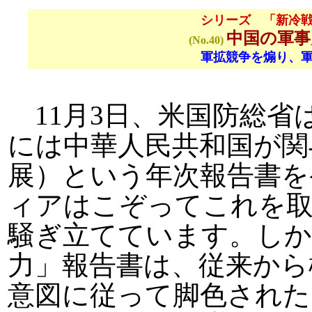
シリーズ 「新冷
中国の軍事
(No.40)
軍拡競争を煽り、
11月3日、米国防総省
には中華人民共和国が関
展）という年次報告書を
ィアはこぞってこれを
騒ぎ立てています。しか
力」報告書は、従来から
意図に従って脚色された