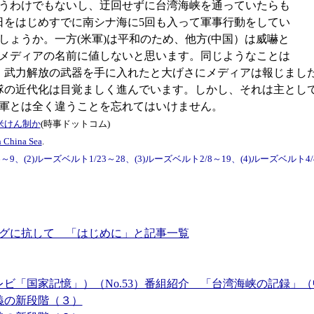
うわけでもないし、迂回せずに台湾海峡を通っていたらも
日をはじめすでに南シナ海に5回も入って軍事行動をしてい
ょうか。一方(米軍)は平和のため、他方(中国）は威嚇と
メディアの名前に値しないと思います。同じようなことは
、武力解放の武器を手に入れたと大げさにメディアは報じました
隊の近代化は目覚ましく進んでいます。しかし、それは主とし
軍とは全く違うことを忘れてはいけません。
米けん制か
(時事ドットコム)
h China Sea
.
2)ルーズベルト1/23～28、(3)ルーズベルト2/8～19、(4)ルーズベルト4/4～
グに抗して 「はじめに」と記事一覧
テレビ「国家記憶」）（No.53）番組紹介 「台湾海峡の記録」
義の新段階（３）