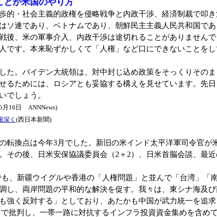
ことが米国のやり方
歩的・社会主義的政権を侵略戦争と内政干渉、経済制裁で叩き
はソ連であり、ベトナムであり、朝鮮民主主義人民共和国であ
戦後、米の軍事介入、内政干渉は途切れることがありませんで
人です。本来恥ずかしくて「人権」など口にできないことをし
した。バイデン大統領は、対中封じ込め政策をそっくりそのま
せるためには、ロシアとも妥協する構えを見せています。先日
いでしょう。
年6月16日 ANNNews)
根深く
(西日本新聞)
転換点は今年3月でした。新旧の米インド太平洋軍司令官が米
。その後、日米安保協議委員会（2＋2）、日米首脳会談、最近
ットでも、新疆ウイグルや香港の「人権問題」と並んで「台湾」「
調し、両岸問題の平和的な解決を促す。我々は、東シナ海及び
も強く反対する」としており、あたかも中国が武力統一を追求
しで批判し、一帯一路に対抗するインフラ投資資金集めを含め