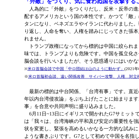
「外敵」をつくり、気に食わぬ国を攻撃する
人為的に「外敵」をつくりだし、反米・反帝の進
配するアメリカという国の本性です。かつて「敵」
タンになり、ベネズエラやイランに代わりました。
り返し、人命を奪い、人権を踏みにじってきた張本
れません。
トランプ政権になってから標的は中国に絞られま
味では、トランプよりも危険です。中国を孤立化さ
脳会談を行いいましたが、そう思惑通りにはいかな
※
米ロ首脳会談で中国「中ロ団結は山のように動かず」
(2021
※
米ロ首脳初会談、遠い関係改善 サイバー攻撃、人権…対立
最新の標的は中台関係、「台湾有事」です。直近の
年以内台湾侵攻論」をぶち上げたことに始まります
事」を合意や共同声明に盛り込みました。
6月11日~13日にイギリスで開かれたG7サミ
は「我々は、台湾海峡の平和及び安定の重要性を強
状を変更し、緊張を高めるいかなる一方的な試みに
ような書きぶりです。G7として初めて中国を名指