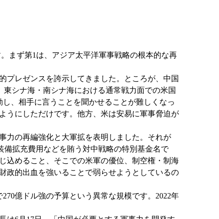
。まず第1は、アジア太平洋軍事戦略の根本的な再
的プレゼンスを誇示してきました。ところが、中国
で、東シナ海・南シナ海における通常戦力面での米国
動し、相手に言うことを聞かせることが難しくなっ
ようにしただけです。他方、米は安易に軍事脅迫が
事力の再編強化と大軍拡を表明しました。それが
ンド太平洋軍の装備拡充費用などを賄う対中戦略の特別基金名で
じ込めること、そこでの米軍の優位、制空権・制海
財政的出血を強いることで弱らせようとしているの
70億ドル強の予算という異常な規模です。2022年