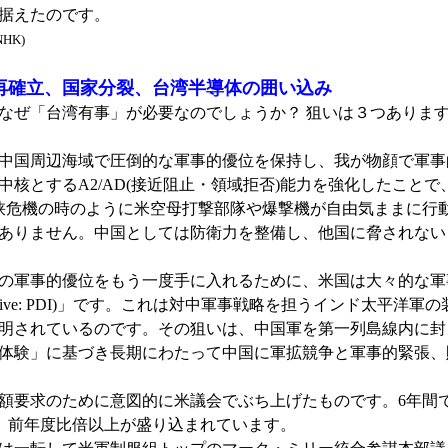
据えたのです。
NHK)
再確立、国家分裂、台湾半導体の囲い込み
ぜ「台湾有事」が必要なのでしょうか？ 狙いは３つあります
中国周辺海域で圧倒的な軍事的優位を保持し、我が物顔で軍事
核とするA2/AD(接近阻止・領域拒否)能力を強化したこと
峡危機の時のように米空母打撃部隊や爆撃機が自由気ままに行
ありません。中国としては防衛力を整備し、他国に脅されない
の軍事的優位をもう一度手に入れるために、米国は大々的な軍
ce Initiative: PDI)」です。これは対中軍事戦略を担うイ
明されているのです。その狙いは、中国軍を第一列島線内に封
体験」に基づき長期にわたって中国に軍拡競争と軍事的緊張、
要求のために意図的に米議会でぶち上げたものです。6年間で2
円）、前年度比倍以上が盛り込まれています。