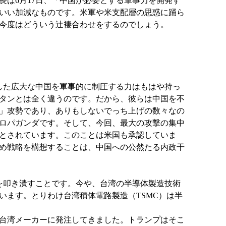
は6月17日、「中国が必要とする軍事力を開発す
いい加減なものです。米軍や米支配層の思惑に踊ら
今度はどういう辻褄合わせをするのでしょう。
した広大な中国を軍事的に制圧する力はもはや持っ
タンとは全く違うのです。だから、彼らは中国を不
」攻勢であり、ありもしないでっち上げの数々なの
ロパガンダです。そして、今回、最大の攻撃の集中
とされています。このことは米国も承認していま
め戦略を構想することは、中国への公然たる内政干
を叩き潰すことです。今や、台湾の半導体製造技術
ます。とりわけ台湾積体電路製造（TSMC）は半
台湾メーカーに発注してきました。トランプはそこ