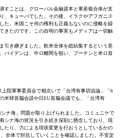
潰すことは、グローバル金融資本と軍産複合体が支
り、キューバでした。その後、イラクやアフガニス
した。米国こそ何の権利も正義もないのに侵略を繰
てきたのです。この自明の事実もメディアは一切触
ま引き継ぎました。欧米全体を総結集するという意
、バイデンは、中ロ離間を狙い、プーチンと米ロ首
上院軍事委員会で相次いで「台湾有事切迫論」「6
の米韓首脳会談や日EU首脳会議でも、「台湾有
南シナ海」問題が取り上げられました。コミュニケで
南シナ海の状況を引き続き深刻に懸念しており、現
したり、力による現状変更を行おうとしているかの
て、全体で対抗していくことを確認しました。不安定