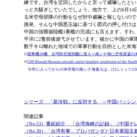
練です。台湾を迂回したからと言って威嚇したとい
っと大騒ぎしていたでしょう。他方で、上の6月14
る米空母部隊の行動をなぜ対中威嚇と報じないのでし
挑発、そんな中国悪玉論に基づく図式の押し付けは
中国の強襲揚陸艦1番艦の完成にも言えます。すわ
平洋に2隻前後遊弋させています。確かに中国の軍
数千キロ離れた地域での軍事行動を目的とした米海
※
国軍機28機、台湾防空識別圏に侵入＝南シナ海に空母派遣の
※
USS Ronald Reagan aircraft carrier heading southwest of the Sout
今年に入ってからの米空母の南シナ海進入は、(1)ニミッツ2/6～9、(
シリーズ 「新冷戦」に反対する ～中国バッシン
関連記事
（No.53）番組紹介 「台湾海峡の記録」（中国
（No.30）「台湾有事」プロパガンダと日本軍国主