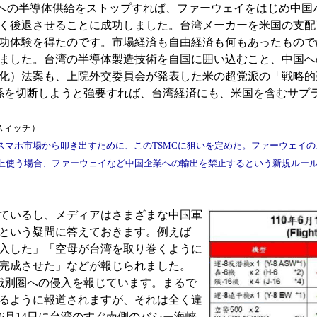
業への半導体供給をストップすれば、ファーウェイをはじめ中国
く後退させることに成功しました。台湾メーカーを米国の支配
功体験を得たのです。市場経済も自由経済も何もあったもので
ました。台湾の半導体製造技術を自国に囲い込むこと、中国へ
化）法案も、上院外交委員会が発表した米の超党派の「戦略的
係を切断しようと強要すれば、台湾経済にも、米国を含むサプ
スィッチ）
マホ市場から叩き出すために、このTSMCに狙いを定めた。ファーウェイの
以上使う場合、ファーウェイなど中国企業への輸出を禁止するという新規ルー
ているし、メディアはさまざまな中国軍
という疑問に答えておきます。例えば
侵入した」「空母が台湾を取り巻くように
完成させた」などが報じられました。
識別圏への侵入を報じています。まるで
るように報道されますが、それは全く違
月14日に台湾のすぐ南側のバシー海峡