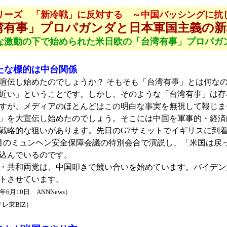
リーズ 「新冷戦」に反対する ～中国バッシングに抗
湾有事」プロパガンダと日本軍国主義の新
な激動の下で始められた米日欧の「台湾有事」プロパガ
たな標的は中台関係
伝し始めたのでしょうか？ そもそも「台湾有事」とは何なの
近い」ということです。しかし、そのような「台湾有事」は存
すが、メディアのほとんどはこの明白な事実を無視して報じま
」を大宣伝し始めたのでしょう。そこには中国を軍事的・経済
戦略的な狙いがあります。先日のG7サミットでイギリスに到
月のミュンヘン安全保障会議の特別会合で演説し、「米国は戻
込んでいるのです。
・共和両党は、中国叩きで競い合いを始めています。バイデン
トさせています。
1年6月10日 ANNNews）
テレ東BIZ）