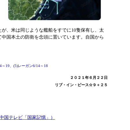
が、米は同じような艦船をすでに10隻保有し、太
て中国本土の防衛を念頭に置いています。自国から
19、(5)レーガン6/14～18
２０２１年６月２２日
リブ・イン・ピース☆９＋２５
（中国テレビ「国家記憶」）