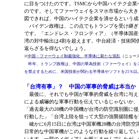
に目をつけたのです。TSMCから中国ハイテク企
のです。そしてファーウェイをスマホ市場から大き
図できれば、中国のハイテク企業を潰せるという成
バイデン政権は、この点でもトランプを受け継ぎ
です。「エンドレス・フロンティア」（半導体国産
湾の対中輸出は4割を超えます。中台経済・技術関
返らざるを得ないでしょう。
※
中国・ファーウェイ制裁強化、半導体に新たな混乱
（ニュー
昨年、トランプ政権は、中国の華為技術（ファーウェイ）をス
を禁止するために、米国技術が関わる半導体やソフトを25％
「台湾有事」？ 中国の軍事的脅威は本当か
最後に、それでも中国が軍事的脅威を台湾に与え
による威嚇的な軍事行動を伝えているじゃないか、
「過去最大の28機の中国機が台湾の防空識別圏に
行動した」「台湾上陸を狙って大型の強襲揚陸艦を
確かに6月15日に台湾は中国軍機28機の台湾防空
日常的な中国軍機がこのような行動を繰り返してい
います。一部のメディアしか報じませんでしたが、6