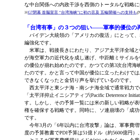
な中台関係への内政干渉を西側のトータルな戦略に
※
G7閉幕 首脳宣言 “台湾海峡”に初の言及 五輪開催への支持も
(
「台湾有事」の３つの狙い――軍事的優位の
バイデン大統領の「アメリカの復活」にとって、な
編強化です。
米軍は、戦後長きにわたり、アジア太平洋全域と
が海空軍力の近代化を成し遂げ、中距離ミサイルを中
の優位が崩れ始めたのです。かつての第3次台湾海
たのです。かと言って中国が優位に立ったわけでは
できなくなったと金切り声を挙げているのです。
西太平洋と東シナ海・南シナ海全域で通常戦力で
「太平洋抑止イニシアティブ(Pacific Deterren
す。しかし、その予算一覧には米の新しい戦略が表
権を確保する戦略です。同時に、ソ連崩壊の「成功
です。
今年3月の「6年以内に台湾攻撃」論は、軍事費増額
度の予算教書でPDI予算は51億ドル（約5600億