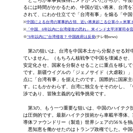
ところが軍事費獲得にメドがついたからか、今度は
るには時間がかかるため、中国が近い将来、台湾を
されて、にわか仕立てで「台湾有事」を煽る「中国
※
中国による台湾の軍事的占領、近い将来起こる公算小＝米軍
※
「中国、6年以内に台湾侵攻の恐れ」 米インド太平洋軍司令
※
“6年以内に”台湾侵攻？ 中国政府は反発
(テレ朝news)
第2の狙いは、台湾を中国本土から分裂させる対
ていません。（もちろん核戦争で中国を壊滅させ、
安定化させ、国家を分裂させることに重点を移して
です。新疆ウイグルの「ジェノサイド（大虐殺）」
点に「台湾有事」を据えたのです。国際的に国家主
す。にもかかわらず、台湾に独立をそそのかし、「
渉であり、冒険主義的な戦争挑発です。
第3の、もう一つ重要な狙いは、中国のハイテク技
は圧倒的です。最新ハイテク技術から車載半導体、
導体ファウンドリー（製造）世界シェアの56％を
悪知恵を働かせたのはトランプ政権でした。中国