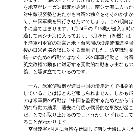
を米空母レーガン部隊が通過し、南シナ海に入ったの
対中敵視姿勢とあたかも台湾の独立をそそのかすか
て、中国軍機を飛行させたのでしょう。この傾向は
半に当てはまります。1月24日の「15機が侵入」
過して南シナ海に入っており、3月26日（20機）
平洋軍司令官の証言と米・台湾間の沿岸警備連携強化
後の日米首脳会談に対する牽制でした。防空識別圏
統一のための行動ではなく、米の軍事行動と「台湾
英文政権の動きに対応する受動的な動きが主なもの
義」と騒ぎ立てているのです。
一方、米軍偵察機が連日中国の沿岸近くで挑発的な
していることはほとんど報じられません。しかも飛
アは米軍機の行動は「中国を監視するためだから当
的な行動の結果、過去に何度か偶発的な事故が起こ
だ」とでも取り上げるのでしょうか。いずれにして
ることがわかります。
空母遼寧が4月に台湾を迂回して南シナ海に入った