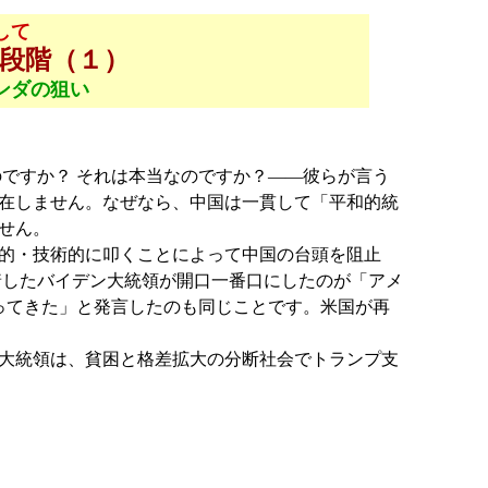
して
段階（１）
ンダの狙い
ですか？ それは本当なのですか？――彼らが言う
在しません。なぜなら、中国は一貫して「平和的統
せん。
的・技術的に叩くことによって中国の台頭を阻止
着したバイデン大統領が開口一番口にしたのが「アメ
ってきた」と発言したのも同じことです。米国が再
大統領は、貧困と格差拡大の分断社会でトランプ支