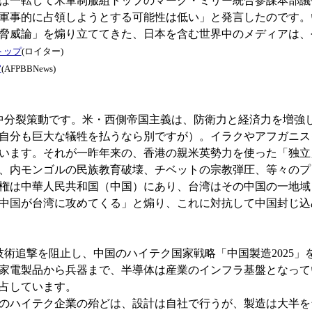
一転して米軍制服組トップのマーク・ミリー統合参謀本部議長
軍事的に占領しようとする可能性は低い」と発言したのです。
脅威論」を煽り立ててきた、日本を含む世界中のメディアは、
トップ
(ロイター)
官
(AFPBBNews)
中分裂策動です。米・西側帝国主義は、防衛力と経済力を増強
自分も巨大な犠牲を払うなら別ですが）。イラクやアフガニス
います。それが一昨年来の、香港の親米英勢力を使った「独立
、内モンゴルの民族教育破壊、チベットの宗教弾圧、等々のプ
権は中華人民共和国（中国）にあり、台湾はその中国の一地域
中国が台湾に攻めてくる」と煽り、これに対抗して中国封じ込
術追撃を阻止し、中国のハイテク国家戦略「中国製造2025」
家電製品から兵器まで、半導体は産業のインフラ基盤となってい
独占しています。
のハイテク企業の殆どは、設計は自社で行うが、製造は大半を