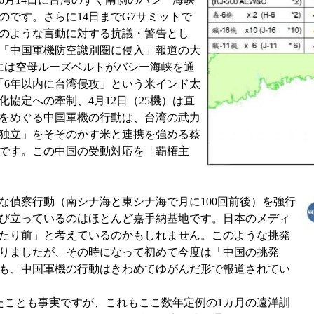
です。さらに14日までG7サミットで
のような言動に対する抗議・警告とし
「中国軍機防空識別圏に侵入」報道の大
時には空母ルーズベルトがバシー海峡を通
は「6年以内に台湾侵攻」という米インド太
協定への牽制、4月12日（25機）は直
をめぐる中国軍機の行動は、台湾の武力
独立」をそそのかす米と連携を強める蔡
です。この中国の受動対応を「覇権主
偵察行動（南シナ海と東シナ海で月に100回前後）を強行
び立っているのはほとんど嘉手納基地です。日本のメディ
たり前」と考えているのかもしれません。このような挑発
りましたが、その時になって初めて今度は「中国の挑発
も、中国軍機の行動はきわめてゆがんだ形で報道されてい
ことも事実ですが、これもここ数年定例の1カ月の遠洋訓