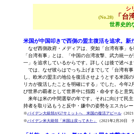
シ
「台
(No.28)
世界史的
米国が中国叩きで西側の盟主復活を追求。新
なぜ西側政府・メディアは、突如「台湾有事」を喧
「台湾有事」とは、「中国の台湾攻撃、武力統一が
一」を追求しているからです。詳しくは後で述べま
では、なぜ彼らはでっち上げまでして「台湾有事
し、欧米の盟主の地位を復活させようとする米国の
リカが復活したことを明確にする」でした。今年2
び世界の覇者として世界中に指図・命令すると意気
来年は米の中間選挙の年です。それに向けて民主
持者を取り込もうと反中・嫌中の姿勢をエスカレー
※
バイデン大統領がG7サミットへ 米国の復活アピール
（202
※
バイデン米大統領「米国は戻ってきた」
（2021年2月20日 