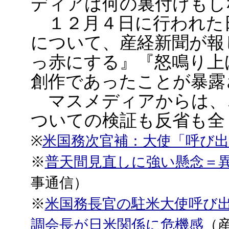
ディアは何の裏付けもし
１２月４日に行われた
について、産経新聞が報
っ赤にする』『怒鳴り上
創作であったことが暴露
マスメディアからは、
ついての検証も反省も全
※
米国務次官補：大使「呼び
※
普天間見直しに強い懸念＝
事通信）
※
米国務長官の駐米大使呼び
調会長が日米関係に危機感
（