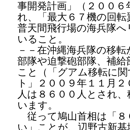
事開発計画」（２００６
れ、「最大６７機の回転
普天間飛行場の海兵隊へ
いること。
－－在沖縄海兵隊の移転
部隊や迫撃砲部隊、補給
こと（「グアム移転に関
ト」２００９年１１月２
人は８６００人とされ、
います。
従って鳩山首相は「８
い」ことが、辺野古新基