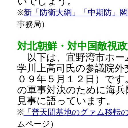
いでしょう。
※
新「防衛大綱」「中期防」
事務局）
対北朝鮮・対中国敵視政
以下は、宜野湾市ホー
学川上高司氏の参議院外
０９年５月１２日）です
の軍事対決のために海兵
見事に語っています。
※
「普天間基地のグァム移転
ムページ）