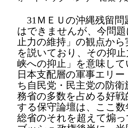
31ＭＥＵの沖縄残留問
はできませんが、今問題
止力の維持」の観点から
を説いており、その抑止
峡への抑止」を意味して
日本支配層の軍事エリー
ち自民党・民主党の防衛
務省の多数を占める好戦
する保守論壇は、ここ数
総省のそれを超えて煽っ