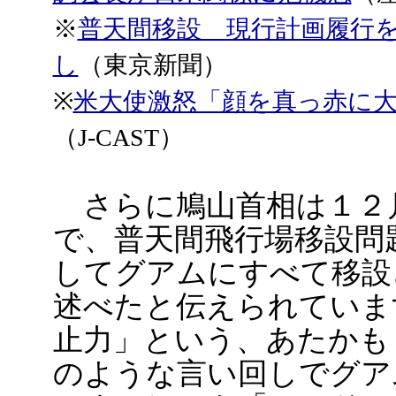
※
普天間移設 現行計画履行
し
（東京新聞）
※
米大使激怒「顔を真っ赤に
（J-CAST）
さらに鳩山首相は１２
で、普天間飛行場移設問
してグアムにすべて移設
述べたと伝えられていま
止力」という、あたかも
のような言い回しでグア