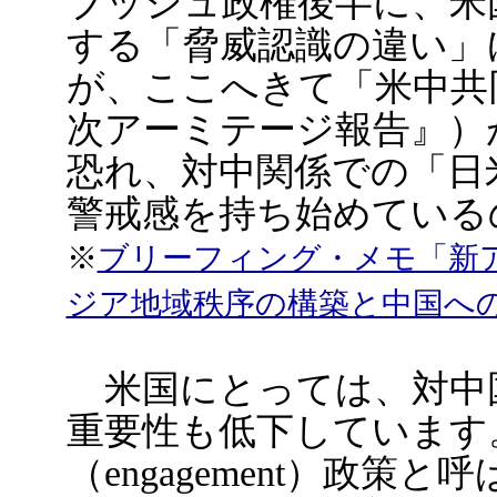
ブッシュ政権後半に、米
する「脅威認識の違い」
が、ここへきて「米中共同
次アーミテージ報告』）
恐れ、対中関係での「日
警戒感を持ち始めている
※
ブリーフィング・メモ「新
ジア地域秩序の構築と中国へ
米国にとっては、対中
重要性も低下しています
（engagement）政