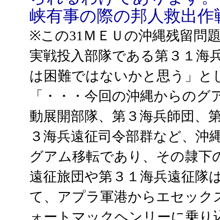
峡有事の際の邦人救出作
※この31ＭＥＵの沖縄残留問
実戦投入部隊である第３１海兵遠
は困難ではないかと思う」と
「・・・今回の沖縄からのグ
動展開部隊、第３海兵師団、
３海兵遠征司令部群など、沖
グアム移転であり、その隷下
遠征旅団や第３１海兵遠征隊
て、アプラ軍港からエセック
ォートマックヘンリーに乗り