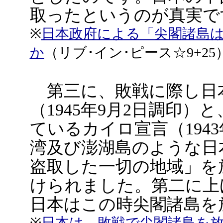
取ったというのが真実で
※
日本政府による「尖閣諸島
か
（リブ･イン･ピース☆9+25
第三に、敗戦に際し日
（1945年9月2日調印
ているカイロ宣言（194
湾及び澎湖島のような日
盗取した一切の地域」を
けられました。第二に上
日本はこの時尖閣諸島を
※
日本は、敗戦で尖閣諸島を