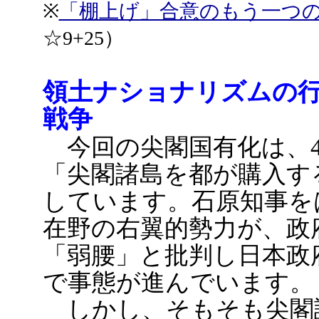
※
「棚上げ」合意のもう一つ
☆9+25）
領土ナショナリズムの
戦争
今回の尖閣国有化は、4
「尖閣諸島を都が購入す
しています。石原知事を
在野の右翼的勢力が、政
「弱腰」と批判し日本政
で事態が進んでいます。
しかし、そもそも尖閣