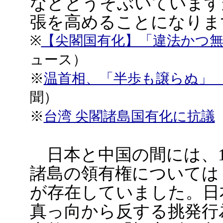
などとうそぶいています
張を高めることになりま
※
【尖閣国有化】「違法かつ
ュース）
※
温首相、「半歩も譲らぬ」
聞）
※
台湾 尖閣諸島国有化に抗議
日本と中国の間には、1
諸島の領有権については
が存在していました。日
真っ向から反する挑発行