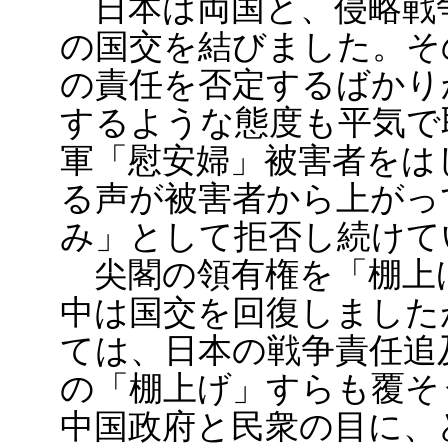
日本は両国と、侵略戦
の国交を結びました。そ
の責任を否定するばかり
するような態度も平気で
軍「慰安婦」被害者をは
る声が被害者から上がっ
み」として拒否し続けて
尖閣の領有権を「棚上
中は国交を回復しました
ては、日本の戦争責任追
の「棚上げ」すらも覆そ
中国政府と民衆の目に、