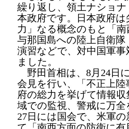
繰り返し、領土ナショナ
本政府です。日本政府は
力」なる概念のもと「南
与那国島への陸上自衛隊
演習などで、対中国軍事
ました。
野田首相は、8月24日
会見を行い、「不正上陸
府の総力を挙げて情報収
域での監視、警戒に万全
27日には国会で、米軍
て「南西方面の防衛に有