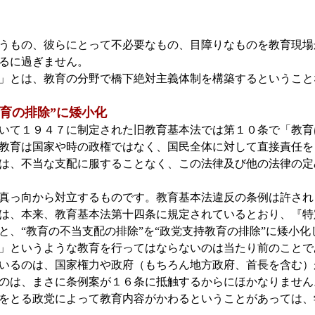
うもの、彼らにとって不必要なもの、目障りなものを教育現場
るに過ぎません。
」とは、教育の分野で橋下絶対主義体制を構築するということ
育の排除”に矮小化
いて１９４７に制定された旧教育基本法では第１０条で「教育
教育は国家や時の政権ではなく、国民全体に対して直接責任を
は、不当な支配に服することなく、この法律及び他の法律の定
真っ向から対立するものです。教育基本法違反の条例は許され
は、本来、教育基本法第十四条に規定されているとおり、『特
と、“教育の不当支配の排除”を“政党支持教育の排除”に矮小
」というような教育を行ってはならないのは当たり前のことで
いるのは、国家権力や政府（もちろん地方政府、首長を含む）
いのは、まさに条例案が１６条に抵触するからにほかなりませ
をとる政党によって教育内容がかわるということがあっては、