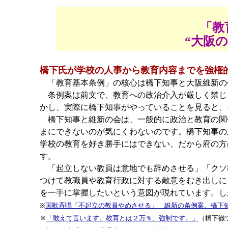
「教
“大阪
橋下氏が学校の人事から教育内容までを強権
「教育基本条例」の核心は橋下知事と大阪維新の
条例案は前文で、教育への政治介入が厳しく禁じ
かし、実際に橋下知事がやっていることを見ると、
橋下知事と維新の会は、一般的に政治と教育の関
まにできないのが気にくわないのです。橋下知事の
学校の教育を好き勝手にはできない、だから府の方
す。
「起立しない教員は意地でも辞めさせる」「クソ
つけて教職員や教育行政に対する敵意をむき出しに
を一手に掌握したいという意図が現れています。し
※
国歌斉唱「不起立の教員やめさせる」 維新の条例案、橋下
※
「敢えて言います。教育とは２万％、強制です。」
（橋下徹