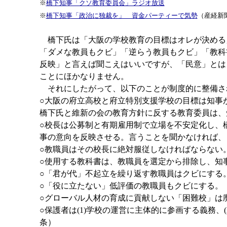
※
橋下知事「クソ教育委員会」ラジオ放送
※
橋下知事「政治に独裁を」 資金パーティーで気勢
（産経新
橋下氏は「大阪の学校教育の目標はオレが決める
「ダメな教員もクビ」「逆らう教員もクビ」「教科
反映」と言えば聞こえはいいですが、「民意」とは
ことにほかなりません。
それにしたがって、以下のことが制度的に整備さ
○大阪の府立高校と府立特別支援学校の目標は知事
橋下氏と維新の会の教育方針に反する教育委員は、
○校長は公募制と有期雇用制で立場を不安定化し、
事の意向を反映させる。言うことを聞かなければ、
○教職員はその校長に絶対服従しなければならない。
○使用する教科書は、教職員を選定から排除し、知
○「君が代」不起立を繰り返す教職員はクビにする。
○「役に立たない」低評価の教職員もクビにする。（
○グローバル人材の育成に貢献しない「困難校」は廃
○保護者は(1)学校の運営に主体的に参画する義務、
条）