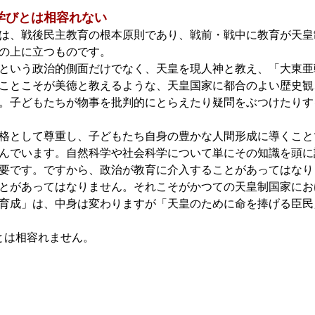
学びとは相容れない
は、戦後民主教育の根本原則であり、戦前・戦中に教育が天皇
の上に立つものです。
という政治的側面だけでなく、天皇を現人神と教え、「大東亜
ことこそが美徳と教えるような、天皇国家に都合のよい歴史観
。子どもたちが物事を批判的にとらえたり疑問をぶつけたりす
格として尊重し、子どもたち自身の豊かな人間形成に導くこと
んでいます。自然科学や社会科学について単にその知識を頭に
要です。ですから、政治が教育に介入することがあってはなり
とがあってはなりません。それこそがかつての天皇制国家にお
育成」は、中身は変わりますが「天皇のために命を捧げる臣民
とは相容れません。