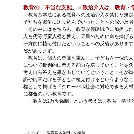
教育の「不当な支配」＝政治介入は、教育・
教育基本法にある教育への政治介入を禁じた規定
子たちを戦争に送り込んでいったことへの深い反省
その中にはもちろん、教育が侵略戦争に加担した
人を劣等野蛮人種と教え、天皇のために命を捧げる
一方的に植え付けたということへの反省があります
省があります。
教育は、個人の尊厳を重んじ、子どもを一個の人
について批判的に考える能力を培っていくことを含
考え自ら答えを導き出していくということこそが重
識や内容だけを子どもに植え付けるというようなこ
標として掲げる「グローバル社会に対応できる人材
に都合のいい教育です。
「教育は2万％強制」という考えは、教育・学び
シリーズ：「教育基本条例」の危険