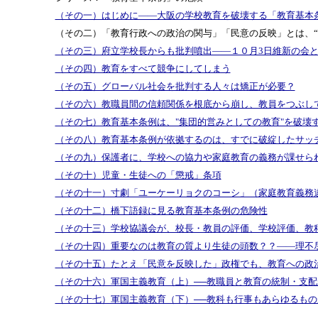
（その一）はじめに――大阪の学校教育を破壊する「教育基本
（その二）「教育行政への政治の関与」「民意の反映」とは、“
（その三）府立学校長からも批判噴出――１０月3日維新の会
（その四）教育をすべて競争にしてしまう
（その五）グローバル社会を批判する人々は矯正が必要？
（その六）教職員間の信頼関係を根底から崩し、教員をつぶし
（その七）教育基本条例は、"集団的営みとしての教育"を破壊
（その八）教育基本条例が依拠するのは、すでに破綻したサッ
（その九）保護者に、学校への協力や家庭教育の義務が課せら
（その十）児童・生徒への「懲戒」条項
（その十一）寸劇「ユーケーリョクのコーシ」（家庭教育義務
（その十二）橋下語録に見る教育基本条例の危険性
（その十三）学校協議会が、校長・教員の評価、学校評価、教
（その十四）重要なのは教育の質より生徒の頭数？？――理不
（その十五）たとえ「民意を反映した」政権でも、教育への政
（その十六）軍国主義教育（上）──教職員と教育の統制・支
（その十七）軍国主義教育（下）──教科も行事もあらゆるも