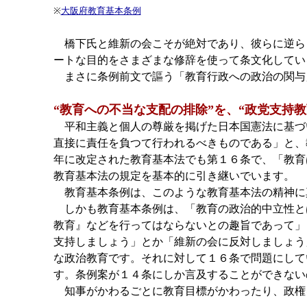
※
大阪府教育基本条例
橋下氏と維新の会こそが絶対であり、彼らに逆ら
ートな目的をさまざまな修辞を使って条文化してい
まさに条例前文で謳う「教育行政への政治の関与
“教育への不当な支配の排除”を、“政党支持教
平和主義と個人の尊厳を掲げた日本国憲法に基づ
直接に責任を負つて行われるべきものである」と、
年に改定された教育基本法でも第１６条で、「教育
教育基本法の規定を基本的に引き継いでいます。
教育基本条例は、このような教育基本法の精神に
しかも教育基本条例は、「教育の政治的中立性と
教育』などを行ってはならないとの趣旨であって」
支持しましょう」とか「維新の会に反対しましょう
な政治教育です。それに対して１６条で問題にして
す。条例案が１４条にしか言及することができな
知事がかわるごとに教育目標がかわったり、政権