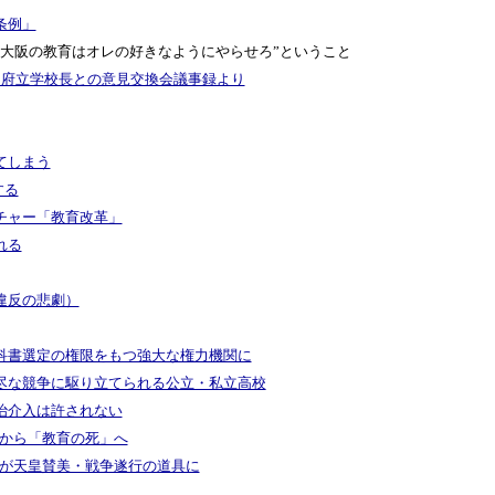
条例」
大阪の教育はオレの好きなようにやらせろ”ということ
と府立学校長との意見交換会議事録より
てしまう
する
チャー「教育改革」
れる
違反の悲劇）
科書選定の権限をもつ強大な権力機関に
尽な競争に駆り立てられる公立・私立高校
治介入は許されない
配から「教育の死」へ
のが天皇賛美・戦争遂行の道具に