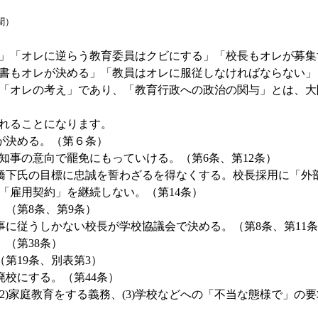
聞）
」「オレに逆らう教育委員はクビにする」「校長もオレが募集
書もオレが決める」「教員はオレに服従しなければならない」
「オレの考え」であり、「教育行政への政治の関与」とは、大
れることになります。
が決める。（第６条）
知事の意向で罷免にもっていける。（第6条、第12条）
橋下氏の目標に忠誠を誓わざるを得なくする。校長採用に「外
「雇用契約」を継続しない。（第14条）
（第8条、第9条）
事に従うしかない校長が学校協議会で決める。（第8条、第11
（第38条）
第19条、別表第3）
校にする。（第44条）
(2)家庭教育をする義務、(3)学校などへの「不当な態様で」の