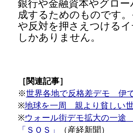
銀行や金融資本やグロー
成するためのものです。
や反対を押さえつけるイ
しかありません。
［関連記事］
※
世界各地で反格差デモ 伊
※
地球を一周 親より貧しい
※
ウォール街デモ拡大の一途
「ＳＯＳ」
（産経新聞）