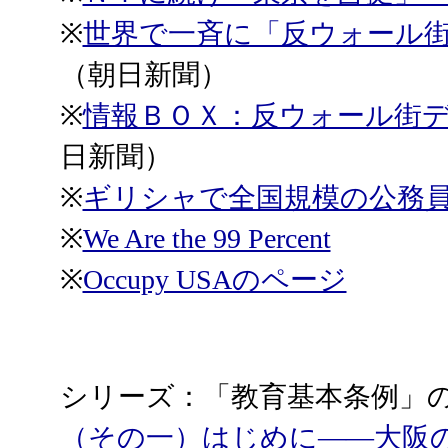
※
世界で一斉に「反ウォール
（朝日新聞）
※
情報ＢＯＸ：反ウォール街
日新聞）
※
ギリシャで全国規模の公務
※
We Are the 99 Percent
※
Occupy USAのページ
シリーズ：「教育基本条例」
（その一）はじめに――大阪