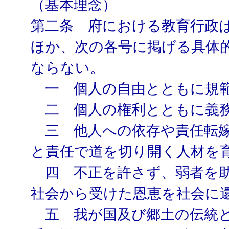
（基本理念）
第二条 府における教育行政
ほか、次の各号に掲げる具体
ならない。
一 個人の自由とともに規範
二 個人の権利とともに義務
三 他人への依存や責任転嫁
と責任で道を切り開く人材を
四 不正を許さず、弱者を助
社会から受けた恩恵を社会に
五 我が国及び郷土の伝統と