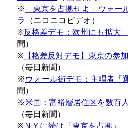
※
「東京を占拠せよ」ウォー
ラ
（ニコニコビデオ）
※
反格差デモ：欧州にも拡大
聞）
※
【格差反対デモ】東京の参
（毎日新聞）
※
ウォール街デモ：主唱者「
聞）
※
米国：富裕層居住区を数百
（毎日新聞）
※
ＮＹに続け「東京を占拠」