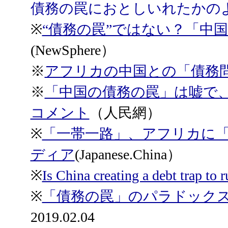
債務の罠におとしいれたかの
※
“債務の罠”ではない？「中
(NewSphere）
※
アフリカの中国との「債務
※
「中国の債務の罠」は嘘で
コメント
（人民網）
※
「一帯一路」、アフリカに
ディア
(Japanese.China）
※
Is China creating a debt trap to 
※
「債務の罠」のパラドック
2019.02.04