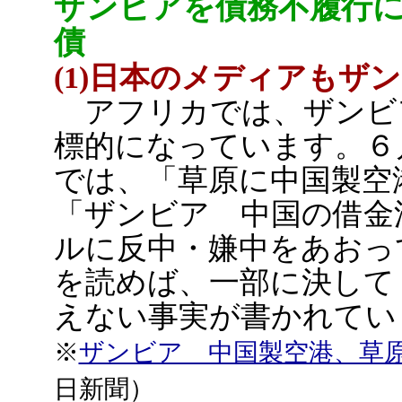
ザンビアを債務不履行
債
(1)日本のメディアもザ
アフリカでは、ザンビ
標的になっています。６
では、「草原に中国製空
「ザンビア 中国の借金
ルに反中・嫌中をあおっ
を読めば、一部に決して
えない事実が書かれてい
※
ザンビア 中国製空港、草
日新聞）