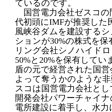
ているのです。
国営電力会社ゼスコの問
代初頭にIMFが推奨し
風峡谷ダムを建設するシ
ションが30%の株式を
リング会社シノハイドロ
50%と20%を保有して
盾の元で経営された国営
よって奪うかのような非
スコは国営電力会社とし
開発会社パワーチャイナ
電所建設に着手し、水力