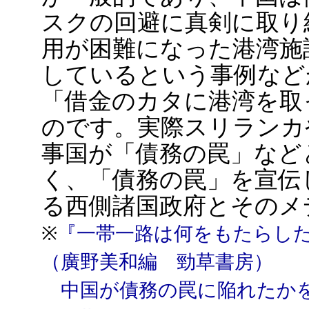
スクの回避に真剣に取り
用が困難になった港湾施
しているという事例など
「借金のカタに港湾を取
のです。実際スリランカ
事国が「債務の罠」など
く、「債務の罠」を宣伝
る西側諸国政府とそのメ
※
『一帯一路は何をもたらした
（廣野美和編 勁草書房）
中国が債務の罠に陥れたかを