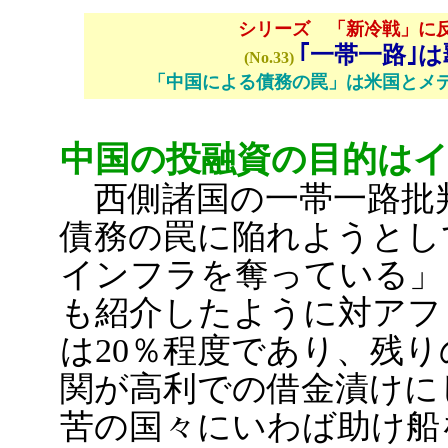
シリーズ 「新冷戦」に
｢一帯一路｣
(No.33)
「中国による債務の罠」は米国とメ
中国の投融資の目的は
西側諸国の一帯一路批
債務の罠に陥れようとし
インフラを奪っている」
も紹介したように対アフ
は20％程度であり、残り
関が高利での借金漬けに
苦の国々にいわば助け船