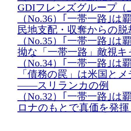
GDIフレンズグループ（
（No.36）｢一帯一路
民地支配・収奪からの脱
（No.35）｢一帯一路
拗な「一帯一路」敵視キ
（No.34）｢一帯一路
「債務の罠」は米国とメ
――スリランカの例
（No.32）｢一帯一路
ロナのもとで真価を発揮