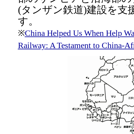
(タンザン鉄道)建設を
す。
※
China Helped Us When Help Wa
Railway: A Testament to China-Afr