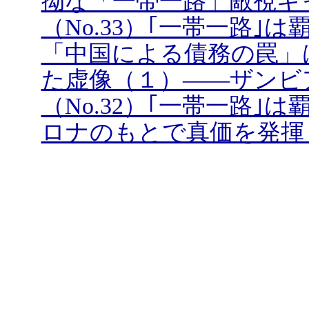
拗な「一帯一路」敵視キ
（No.33）｢一帯一路
「中国による債務の罠」
た虚像（１）――ザンビ
（No.32）｢一帯一路
ロナのもとで真価を発揮