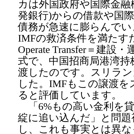
カは外国政府や国際金融機
発銀行)からの借款や国
債務が急速に膨らんでい
IMFの救済条件を満たすために
Operate Transfer＝
式で、中国招商局港湾持
渡したのです。スリランカ
した。IMFもこの譲渡
ると評価しています。
「6%もの高い金利を貸
綻に追い込んだ」と問題
し、これも事実とは異なっ