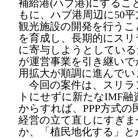
補給港(ハブ港)にする
もに、ハブ港周辺に50
観光施設の開発を行うこ
を育成し、長期的にスリ
に寄与しようとしているだ
が運営事業を引き継いで
用拡大が順調に進んでい
今回の案件は、スリラ
トにせずに新たなIMF
からすれば、PPP方式
経営の立て直しにすぎま
か、「植民地化する」と