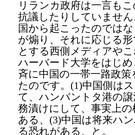
リランカ政府は一言もこ
抗議したりしていません
国から起こったのではな
が煽り、それに応じる形
とする西側メディアやこ
ハーバード大学をはじめ
斉に中国の一帯一路政策
たのです。(1)中国側は
て、ハンバントタ港の譲渡
務漬けにして、事実上の
ある、(3)中国は将来ハ
る恐れがある、と。