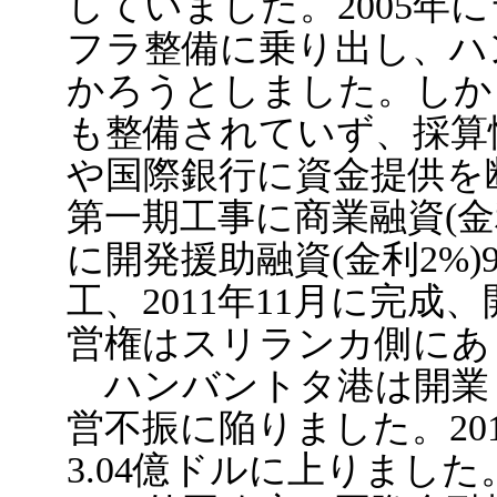
していました。2005年
フラ整備に乗り出し、ハ
かろうとしました。しか
も整備されていず、採算
や国際銀行に資金提供を
第一期工事に商業融資(金利
に開発援助融資(金利2%)
工、2011年11月に完
営権はスリランカ側にあ
ハンバントタ港は開業
営不振に陥りました。20
3.04億ドルに上りました