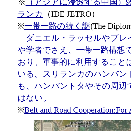
※
（アジアに浸透する中国）9
ランカ
（IDE JETRO）
※
一帯一路の続く謎
(The Diplom
ダニエル・ラッセルやブレイ
や学者でさえ、一帯一路構想
おり、軍事的に利用すること
いる。スリランカのハンバン
も、ハンバントタやその周辺
はない。
※
Belt and Road Cooperation:For 