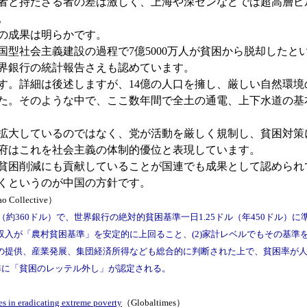
者と持たざる者の差は激しく、上海や深センなどでは超高層ビ
。
の成果は明らかです。
中国型社会主義建設の過程で7億5000万人が貧困から脱却した
世界銀行の統計報告さえも認めています。
。詳細は後述しますが、14億の人口を擁し、厳しい自然環境
た。そのような中で、ここ数年間で全土の通電、上下水道の基
拡大しているのではなく、党が活動を厳しく規制し、貧困対策
府はこれを社会主義の体制的優位と表現しています。
貧困削減にも貢献していることが国連でも成果として認められ
くというのが中国の方針です。
o Collective）
約360ドル）で、世界銀行の絶対的貧困基準一日1.25ドル（年450ドル）に
の収入が「農村貧困基準」を安定的に上回ること、(2)家計レベルでもその基
の提供、産業発展、集団経済所得なども総合的に判断された上で、貧困率が人口
準に「貧困のレッテル外し」が認定される。
es in eradicating extreme poverty
（Globaltimes）