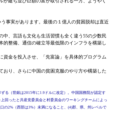
ルが建ち並び巨額の富が取引される一方、ようやく
という事実があります。最後の１億人の貧困脱却は直近
の中、言語も文化も生活習慣も全く違う55の少数民
本的整備、通信の確立等最低限のインフラを構築し
に資金を投入させ、「先富論」を具体的プログラム
ており、さらに中国の貧困克服のやり方や構築した
準ずる（世銀は2015年に1.9ドルに改定）。中国国務院が認定す
準を上回ったと共産党委員会と村委員会のワーキングチームによっ
の2%（西部は3%）未満になること、(4)郡、県、州レベルで