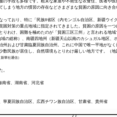
服の手段も多様です。粗末な家屋や不衛生な衣食住、医者や医
てしまう地方の慣習の存在などさまざまな貧困の原因に向き合
っており、特に「民族8省区（内モンゴル自治区、新疆ウイ
困対策の重点地域に指定されてきました。貧困の原因を一つひとつ
とりわけ、困難を極めたのが「貧困三区三州」と言われる地域
地域の総称）、南疆四地州（新疆天山以南のカシュガル地区、
治州および甘粛臨夏回族自治州。これに中国で唯一平地がなく
少数民族が居住し、自然環境もとりわけ厳しい地方です。（地
（新華社通信）
た。
、海南省、湖南省、河北省
川省、寧夏回族自治区、広西チワン族自治区、甘粛省、貴州省