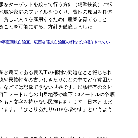
克服をターゲットを絞って行う方針（精準扶貧）に転
地域や家庭のファイルをつくり、貧困の原因を具体
、貧しい人々を雇用するために産業を育てること
ることを可能にする」方針を徹底しました。
治州や寧夏回族自治区、広西省荘族自治区の例などが紹介されてい
出稼ぎ農民である農民工の権利の問題などと報じられ
境や民族特有の古いしきたりなどの中でどう貧困か
」などでは想像できない世界です。民族特有の文化
千メートルもの山岳地帯や崖下150メートルの谷底
ともと文字を持たない民族もあります。日本とは比
います。「ひとりあたりGDPを増やす」というよう