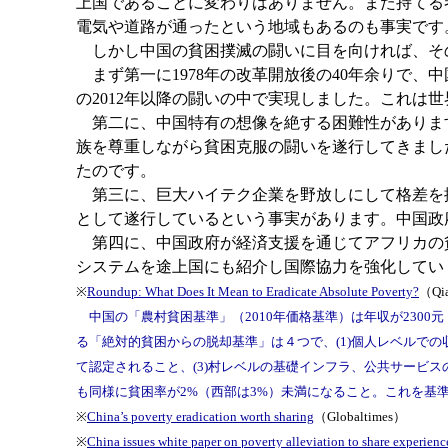
上国であることに変わりはありません。また持てる
電気や道路が通ったという地域もあるのも事実です
しかし中国の貧困撲滅の闘いに目を向ければ、そ
まず第一に1978年の改革開放後の40年余りで、
の2012年以降の闘いの中で実現しました。これは
第二に、中国特有の想像を絶する困難性があります
族を尊重しながら貧困克服の闘いを遂行してきまし
たのです。
第三に、巨大ハイテク企業を野放しにして格差を
として遂行しているという事実があります。中国政
第四に、中国政府が経済支援を通じてアフリカの
システムを途上国にも紹介し国際協力を強化してい
※
Roundup: What Does It Mean to Eradicate Absolute Poverty?
（Qia
中国の「農村貧困基準」（2010年価格基準）は年収が2300元（
る「絶対的貧困からの脱却基準」は４つで、(1)個人レベルで
て認定されること、(3)村レベルの基礎インフラ、公共サービス
も同様に貧困率が2%（西部は3%）未満になること。これを基
※
China’s poverty eradication worth sharing
（Globaltimes）
※
China issues white paper on poverty alleviation to share experienc