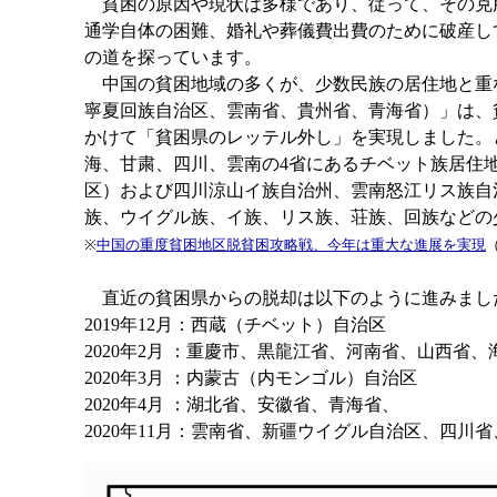
貧困の原因や現状は多様であり、従って、その克
通学自体の困難、婚礼や葬儀費出費のために破産し
の道を探っています。
中国の貧困地域の多くが、少数民族の居住地と重な
寧夏回族自治区、雲南省、貴州省、青海省）」は、貧
かけて「貧困県のレッテル外し」を実現しました。
海、甘粛、四川、雲南の4省にあるチベット族居住
区）および四川涼山イ族自治州、雲南怒江リス族自
族、ウイグル族、イ族、リス族、荘族、回族などの
※
中国の重度貧困地区脱貧困攻略戦、今年は重大な進展を実現
直近の貧困県からの脱却は以下のように進みまし
2019年12月：西蔵（チベット）自治区
2020年2月 ：重慶市、黒龍江省、河南省、山西省
2020年3月 ：内蒙古（内モンゴル）自治区
2020年4月 ：湖北省、安徽省、青海省、
2020年11月：雲南省、新疆ウイグル自治区、四