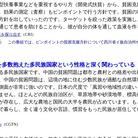
開発型扶養事業などを重視するやり方（開発式扶貧）から、貧困
、効果の測定（査察）もピンポイントで行う方針です。貧困の
方針を出していったのです。ターゲットを絞った政策を実施し
通じて患者を助けることから、彼が自分の体を通して血液を作
道を探り出す
（CRI）
11.8.） この番組では、ピンポイントの貧困克服方針について四川省イ族自
を多数抱えた多民族国家という性格と深く関わっている
れる多民族国家です。中国の貧困問題は都市と農村との格差や
。中国の貧困問題は、辺境の地に住む少数民族が過酷な自然環
側面が非常に強いのです。日本の尺度で「風習や地域性の違い
ません。ほとんどの民族自治区が、草原地帯や砂漠地帯、標高何
が存在し、広大な農地と国民の大半を農民が占めています。も
で暮らし、全く違う文化や言語、慣習をもった民族が居住して
n
（CGTN）