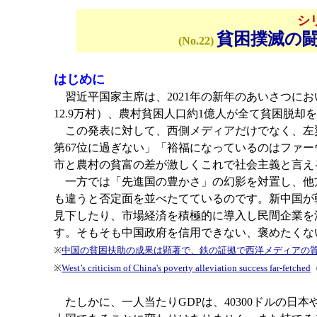
シ
貧困撲滅の
(No.22)
はじめに
習近平国家主席は、2021年の新年のあいさつにお
12.9万村）、農村貧困人口約1億人が全て貧困脱
この発表に対して、西側メディアだけでなく、左翼陣
第67位に過ぎない」「裕福になっているのはファ
市と農村の貧富の差が激しくこれで社会主義と言え
一方では「先進国の豊かさ」の幻影を対置し、他
も違うと否定面を並べたてているのです。新中国が
見下したり、市場経済を積極的に導入し民間企業を
す。そもそも中国政府を信用できない、褒めたくな
※
中国の貧困扶助の成果は顕著で、鉄の証拠で西洋メディアの
※
West’s criticism of China's poverty alleviation success far-fetched
（
たしかに、一人当たりGDPは、40300ドルの日