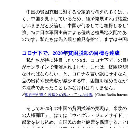
中国の貧困克服に対する否定的な考えの多くは、
く、中国を見下しているため、経済発展すれば格差
しいままだと反論し、中国が何をしても粗探しをし
強、特に日本軍国主義による侵略と植民地支配であ
のです。私たちは先入観と偏見を捨て、まずは中国
コロナ下で、2020年貧困脱却の目標を達成
私たちが特に注目したいのは、コロナ下でこの目標
がオンラインで開催されました。これは、貧困脱却
なければならない」と、コロナを言い訳にせずなん
品の出荷や観光客が減少する中、困難を極めるなか
の達成であったこともみなければなりません。
※
習近平が導く 疫病との戦い：二つの決戦
（China Radio Intern
そして2020年の中国の貧困撲滅の実現は、米欧
の人権弾圧」、はては「ウイグル・ジェノサイド」
感染を封じ込め、自国民の命と健康を保護すること