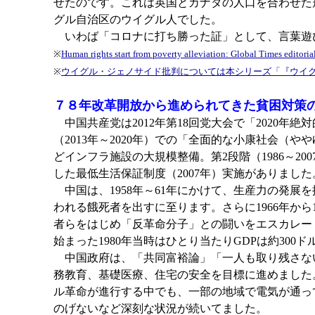
せたのです。これは英国とカナダの人口を合わせた
グル自治区のウイグル人でした。
いわば「コロナに打ち勝った証」として、言葉遊
※
Human rights start from poverty alleviation: Global Times editoria
※
ウイグル・ジェノサイド批判については本シリーズ「『ウイ
７８年改革開放から進められてきた貧困対策
中国共産党は2012年第18回党大会で「2020
（2013年～2020年）での「全面的な小康社会（
どインフラ施設の大規模整備。第2段階（1986～20
した最低生活保証制度（2007年）実施がありまし
中国は、1958年～61年にかけて、生産力の発
われる餓死者を出すに至ります。さらに1966年か
者らをはじめ「反革命分子」との闘いをエスカレー
始まった1980年当時はひとり当たりGDPは約300
中国政府は、「共同富裕論」「一人も取り残さな
務教育、基礎医療、住宅の安全を目標に進めました
ル革命が進行する中でも、一部の地域で電気が通っ
のげないなど深刻な状況が続いてました。