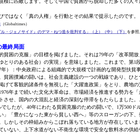
規模に匹敵します。そして中国で貧困から脱却した多くの人々
びではなく「真の人権」を行動とその結果で提示したのです。
l
（Globaltimes）
グル・ジェノサイド』のデマ・ねつ造を批判する」（上）（中）（下）
を参照
の最終局面
年絶対的貧困の克服」の目標を掲げました。それは79年の「改革開
ややゆとりのある社会）の実現」を意味しました。これまで、第1段階
07年）：中央政府による組織的で大規模で計画的な開発型扶貧事業
た。貧困撲滅の闘いは、社会主義建設の一つの戦線であり、ひ
展を掲げて客観的諸条件を無視した「大躍進政策」をとり、農地
ら1976年まで続いた文化大革命は、市場経済を推進する勢力を
トさせ、国内の大混乱と経済の深刻な停滞をもたらしました。
ドルでしたが、40年にわたる貧困克服のための闘いで、1万500
い」「豊かになった東から貧しい西へ」等のスローガンの下、
。しかしその枠組みからこぼれ落ちている地方が存在していま
ていない、上下水道がない不衛生な環境で安全な飲料水の供給