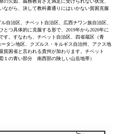
療の欠如、義務教育さえ満足に受けられない状況、
いながら、決して教科書通りにはいかない貧困克服
グル自治区、チベット自治区、広西チワン族自治区、
具体的に克服する形で、2019年から2020年に
です。すなわち、チベット自治区、四省蔵区（青
ホータン地区、クズルス・キルギス自治州、アクス地
最貧困省と言われる貴州が加わります。チベット
図１の青い部分 南西部の険しい山岳地帯）