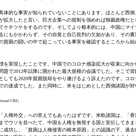
具体的な事実が知られていないことにあります。ほとんど西側
が拡大したと言い、巨大企業への規制を強めれば独裁政権だと
てケチツケをするのです。そしてより根本的には、中国にマイ
るにもかかわらず、その自覚と自己批判の欠如があり、その裏
の貧困の闘いの中で起こっている事実を確認するところから始
を実現したことです。中国でのコロナ感染拡大が収束に向かい
問題で2012年以降に開かれた最大規模の会議でした。そこで
としても2020年貧困脱却をやり遂げるよう訴えたのです。コ
での達成でした。また同時に、米をはじめとした西側諸国が対
ational CRI）
の「人権外交」への答えでもあったはずです。米欧諸国は、「
までウソを並べたて、中国を人権を無視する国と宣伝してきま
に成功し、「貧困は人権侵害の根本原因」との認識の下、過去