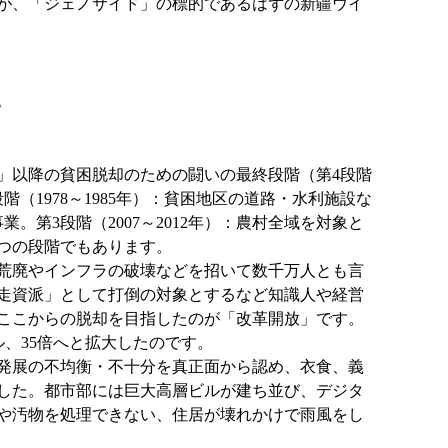
が、「ジェノサイド」の標的であるはずの新疆ウイ
。
放」以降の貧困脱却のための闘いの最終段階（第4段階
（1978～1985年）：貧困地区の道路・水利施設な
。第3段階（2007～2012年）：農村全域を対象と
とつの段階でもあります。
の荒廃やインフラの破壊などを招いて数千万人とも言
「走資派」として打倒の対象とするなど知識人や経営
ここからの脱却を目指したのが「改革開放」です。
ドル、35倍へと拡大したのです。
発展の不均衡・不十分を真正面から認め、衣食、義
した。都市部には巨大高層ビルが建ち並び、デジタ
や汚物を処理できない、住居が壊れかけで雨風をし