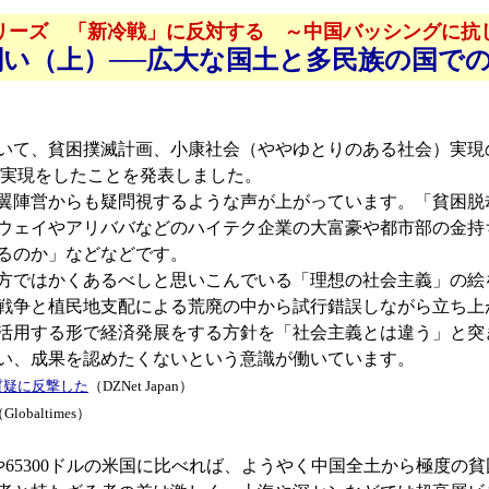
リーズ 「新冷戦」に反対する ～中国バッシングに抗
闘い（上）──広大な国土と多民族の国で
いて、貧困撲滅計画、小康社会（ややゆとりのある社会）実現の最
却を実現をしたことを発表しました。
営からも疑問視するような声が上がっています。「貧困脱却と
ーウェイやアリババなどのハイテク企業の大富豪や都市部の金
るのか」などなどです。
方ではかくあるべしと思いこんでいる「理想の社会主義」の絵
戦争と植民地支配による荒廃の中から試行錯誤しながら立ち上
活用する形で経済発展をする方針を「社会主義とは違う」と突
い、成果を認めたくないという意識が働いています。
質疑に反撃した
（DZNet Japan）
Globaltimes）
本や65300ドルの米国に比べれば、ようやく中国全土から極度