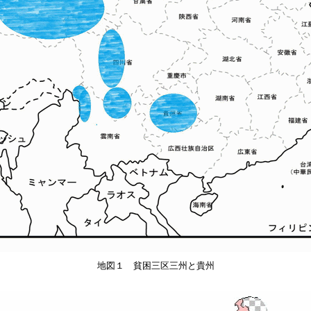
地図１ 貧困三区三州と貴州