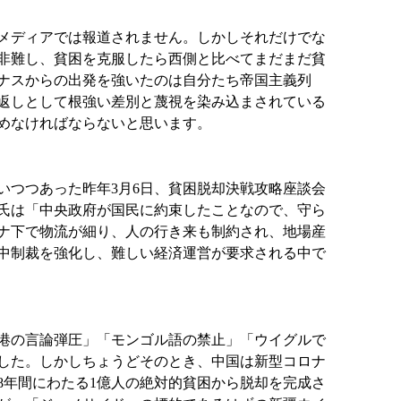
メディアでは報道されません。しかしそれだけでな
非難し、貧困を克服したら西側と比べてまだまだ貧
ナスからの出発を強いたのは自分たち帝国主義列
返しとして根強い差別と蔑視を染み込まされている
めなければならないと思います。
つつあった昨年3月6日、貧困脱却決戦攻略座談会
習氏は「中央政府が国民に約束したことなので、守ら
ロナ下で物流が細り、人の行き来も制約され、地場産
中制裁を強化し、難しい経済運営が要求される中で
香港の言論弾圧」「モンゴル語の禁止」「ウイグルで
した。しかしちょうどそのとき、中国は新型コロナ
8年間にわたる1億人の絶対的貧困から脱却を完成さ