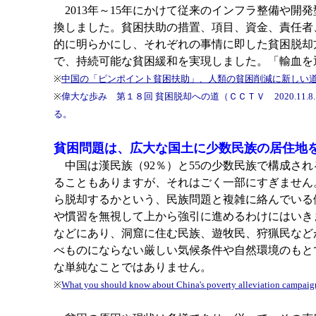
2013年～15年にかけて従来のインフラ整備や
換しました。貧困扶助の措置、項目、資金、責任者
的に明らかにし、それぞれの事情に即した貧困脱却
で、持続可能な貧困緩和を実現しました。「輸血を
※
中国の「ピンポイント貧困扶助」、人類の貧困削減に新しい
※
偉大な歩み 第１８回 貧困脱却への道（ＣＣＴＶ 2020.
る。
貧困問題は、広大な国土に少数民族の居住地
中国は漢民族（92％）と55の少数民族で構成さ
ることもありますが、それはごく一部にすぎません
ら脱却するかという、民族問題と複雑に絡んでいる
や慣習を無視して上から強引に進めるわけにはいき
などにあり、洞窟に住む民族、遊牧民、狩猟民など
べものにならない厳しい気候条件や自然環境のもと
な単純なことではありません。
※
What you should know about China's poverty alleviation campaig