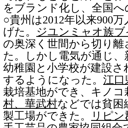
をブランド化し、全国へ
○貴州は2012年以来90
げた。
ジユンミャオ族ブ
の奥深く世間から切り離
た。しかし電気が通じ、
幼稚園と小学校が建設さ
するようになった。
江口
栽培基地ができ、キノコ
村、華武村
などでは貧困
製工場ができた。
リピン
手工芸品の農家協同組合