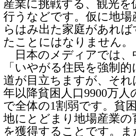
産業に挑戦する、観光を
行うなどです。仮に地場
らはみ出た家庭があれば
たことにはなりません。
日本のメディアでは、
「いやがる住民を強制的
道が目立ちますが、それは
年以降貧困人口9900万人
で全体の1割弱です。貧
地にとどまり地場産業の
を獲得することです。ま