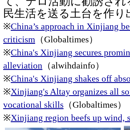
て、テロ活動に勧誘され
民生活を送る土台を作り
※
China’s approach in Xinjiang be
criticism
（Globaltimes）
※
China's Xinjiang secures promi
alleviation
（alwihdainfo）
※
China's Xinjiang shakes off abs
※
Xinjiang's Altay organizes all so
vocational skills
（Globaltimes）
※
Xinjiang region beefs up wind, 