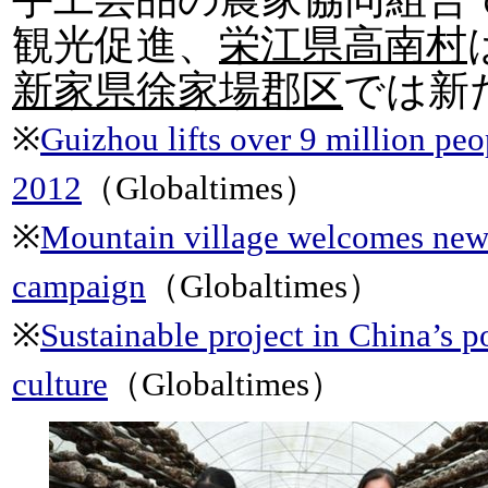
観光促進、
栄江県高南村
新家県徐家場郡区
では新
※
Guizhou lifts over 9 million peo
2012
（Globaltimes）
※
Mountain village welcomes new l
campaign
（Globaltimes）
※
Sustainable project in China’s p
culture
（Globaltimes）