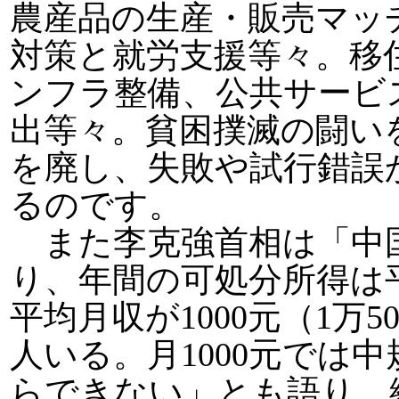
農産品の生産・販売マッ
対策と就労支援等々。移
ンフラ整備、公共サービ
出等々。貧困撲滅の闘い
を廃し、失敗や試行錯誤
るのです。
また李克強首相は「中
り、年間の可処分所得は平
平均月収が1000元（1万
人いる。月1000元では
らできない」とも語り、