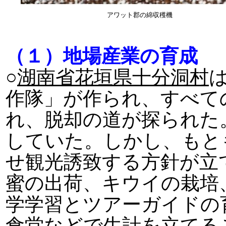
アワット郡の綿収穫機
（１）地場産業の育成
○
湖南省花垣県十分洞村
作隊」が作られ、すべて
れ、脱却の道が探られた
していた。しかし、もと
せ観光誘致する方針が立
蜜の出荷、キウイの栽培
学学習とツアーガイドの
食堂などで生計を立てる