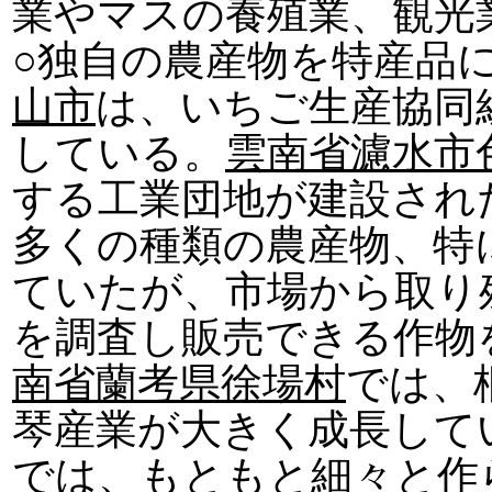
業やマスの養殖業、観光
○独自の農産物を特産品
山市
は、いちご生産協同組
している。
雲南省濾水市
する工業団地が建設され
多くの種類の農産物、特
ていたが、市場から取り
を調査し販売できる作物
南省蘭考県徐場村
では、
琴産業が大きく成長して
では、もともと細々と作