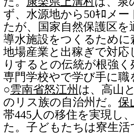
た。
康楽県上溝村
は、泉
ず、水源地から50ｷﾛメ
たが、国家自然保護区を
導水施設をつくるために
地場産業と出稼ぎで対応
りするとの伝統が根強く
専門学校やで学び手に職
○
雲南省怒江州
は、高山と
のリス族の自治州だ。
保
帯445人の移住を実現し
た。子どもたちは寮生活