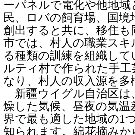
ーパネルで電化や他地域
民、ロバの飼育場、国境
創出すると共に、移住も
市では、村人の職業スキ
る種類の訓練を組織して
ルティ村で作られた手工
なり、村人の収入源を多
新疆ウイグル自治区は
燥した気候、昼夜の気温
界で最も適した地域の1
知られます。綿花摘みから