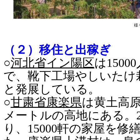
様
（２）移住と出稼ぎ
○
河北省イン陽区
は150
で、靴下工場やしいたけ
と発展している。
○
甘粛省康楽県
は黄土高原
メートルの高地にある。20
り、15000軒の家屋を修