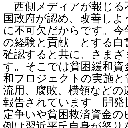
西側メディアが報じる
国政府が認め、改善しよ
に不可欠だからです。今
の経験と貢献」とする白
確認すると共に、さまざ
す。そこでは貧困緩和資
和プロジェクトの実施と
流用、腐敗、横領などの
報告されています。開発
定争いや貧困救済資金の
例は習近平氏自身が怒り