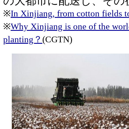
の大都市に配送し、その
※
In Xinjiang, from cotton fields t
※
Why Xinjiang is one of the world
planting？
(CGTN)