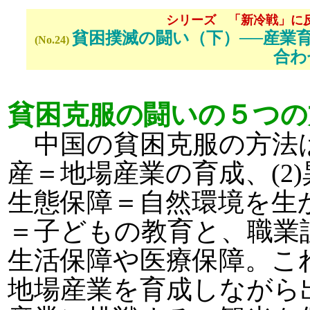
シリーズ 「新冷戦」に
貧困撲滅の闘い（下）──産業
(No.24)
合わ
貧困克服の闘いの５つの
中国の貧困克服の方法は
産＝地場産業の育成、(2)
生態保障＝自然環境を生か
＝子どもの教育と、職業訓
生活保障や医療保障。こ
地場産業を育成しながら