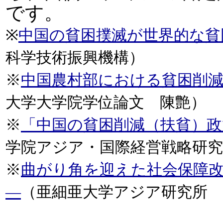
です。
※
中国の貧困撲滅が世界的な貧
科学技術振興機構）
※
中国農村部における貧困削
大学大学院学位論文 陳艶）
※
「中国の貧困削減（扶貧）政
学院アジア・国際経営戦略研究
※
曲がり角を迎えた社会保障改
―
（亜細亜大学アジア研究所