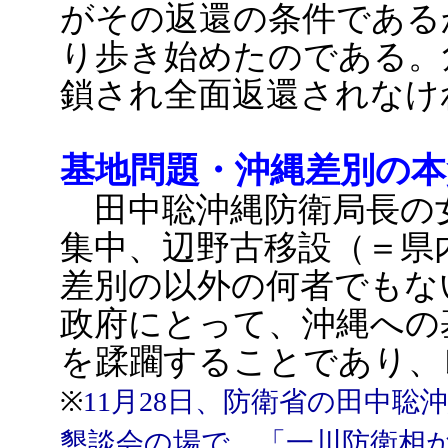
がその返還の条件である
り歩き始めたのである。
鎖され全面返還されなけ
基地問題・沖縄差別の本
田中聡沖縄防衛局長の
集中、辺野古移設（＝県
差別の以外の何者でもな
政府にとって、沖縄への
を蹂躙することであり、
※
11月28日、防衛省の田中
懇談会の場で、「一川防衛相