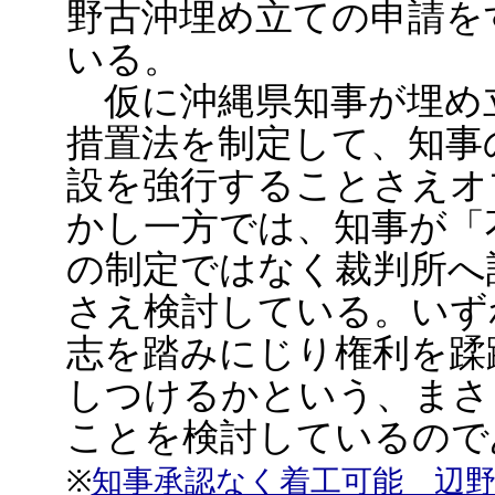
野古沖埋め立ての申請を
いる。
仮に沖縄県知事が埋め
措置法を制定して、知事
設を強行することさえオ
かし一方では、知事が「
の制定ではなく裁判所へ
さえ検討している。いず
志を踏みにじり権利を蹂
しつけるかという、まさ
ことを検討しているので
※
知事承認なく着工可能 辺