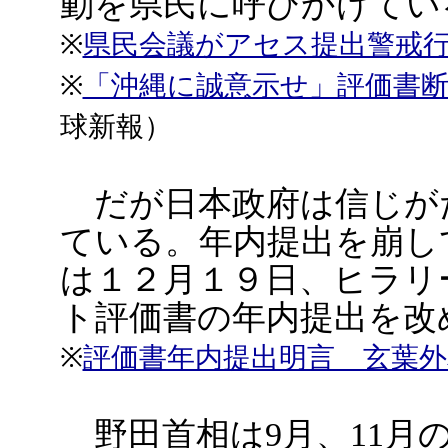
動を県民に呼びかけてい
※
県民会議がアセス提出警戒
※
「沖縄に誠意示せ」評価書
球新報）
だが日本政府は信じが
ている。年内提出を崩し
は１２月１９日、ヒラリ
ト評価書の年内提出を改
※
評価書年内提出明言 玄葉外
野田首相は9月、11月