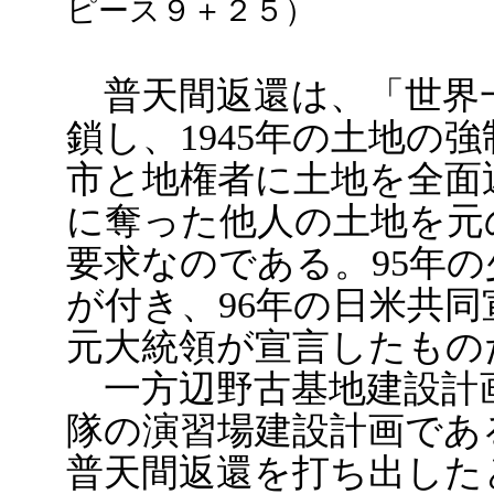
ピース９＋２５）
普天間返還は、「世界
鎖し、1945年の土地の
市と地権者に土地を全面
に奪った他人の土地を元
要求なのである。95年
が付き、96年の日米共
元大統領が宣言したもの
一方辺野古基地建設計
隊の演習場建設計画であ
普天間返還を打ち出した