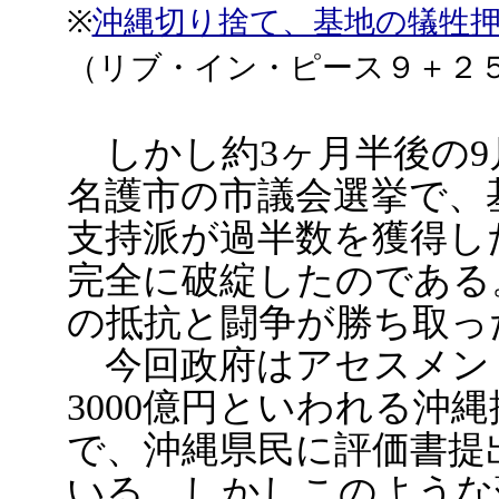
※
沖縄切り捨て、基地の犠牲
（リブ・イン・ピース９＋２
しかし約3ヶ月半後の9
名護市の市議会選挙で、
支持派が過半数を獲得し
完全に破綻したのである
の抵抗と闘争が勝ち取っ
今回政府はアセスメン
3000億円といわれる沖
で、沖縄県民に評価書提
いる。しかしこのような