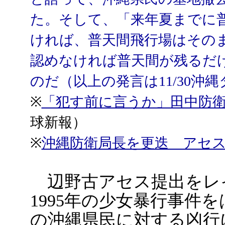
た。そして、「来年夏までに
ければ、普天間飛行場はその
認めなければ普天間が残るだ
のだ（以上の発言は11/30沖
※
「犯す前に言うか」田中防
球新報）
※
沖縄防衛局長を更迭 アセ
辺野古アセス提出をレ
1995年の少女暴行事件
の沖縄県民に対する凶行