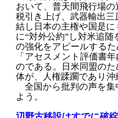
おいて、普天間飛行場の
税引き上げ、武器輸出三
結し日本の主権や国是に
に“対外公約”し対米追
の強化をアピールするた
「アセスメント評価書年
のである。日米同盟のた
体が、人権蹂躙であり沖
全国から批判の声を集
よう。
辺野古移設はすでに破