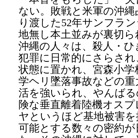
ない。敗戦と米軍の沖縄
り渡した52年サンフラン
地無し本土並みが裏切られ
沖縄の人々は、殺人・ひ
犯罪に日常的にさらされ
状態に置かれ、宮森小学
学ヘリ墜落事故などの重
活を強いられ、やんばる
険な垂直離着陸機オスプ
ヤというほど基地被害を
可能とする数々の密約が