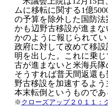
米議会上院は12月15日
ムに移転に関する1億500
の予算を除外した国防法
かも辺野古移設が進まな
かのように報じられてい
政府に対して改めて移設
明を出した。これに乗じ
古が進まないと米海兵隊
そうすれば普天間返還も
野古移設を加速するよう
本末転倒というものであ
※
クローズアップ２０１１：