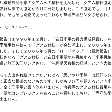
兵機動展開部隊のグアムへの移転を明記した「グアム移転協定
強行採決で同協定が５月に発効しました。この協定でも、（１
れ、そもそも別物であったこれらが無理矢理リンクさせられ、
ン・ピース☆９＋２５）
報告（１９９６年１２月）、「在日米軍の兵力構成見直し」を
墜落事故を挟んで「グアム移転」が突如浮上し、２００５年１
した。そして２００６年５月の「ロードマップ」（最終報告）
転させる「グアム移転」と在日米軍基地を再編する「米軍再編
還と無理矢理リンクさせ、「沖縄県民負担の軽減」という大義
って支出され続けてきたいわゆる「思いやり予算」は総額５兆
く正当な根拠のないものです。しかも３兆円を超えるという米
。全く理不尽と言う他ありません。海兵隊のグアム移転費用を
・基地コンプレックスを造ることを意味しており、「専守防衛
来ません。