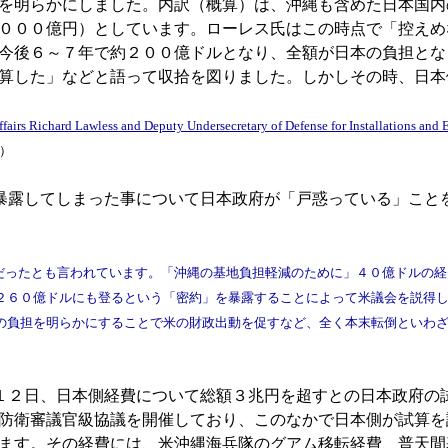
を明らかにしました。内訳（概算）は、沖縄も含めた日本国内
０００億円）としています。ローレス氏はこの時点で「控えめ
今後６～７年で約２００億ドルとなり、全額が日本の負担とな
算した」などと語って収拾を図りました。しかしその時、日本
Affairs Richard Lawless and Deputy Undersecretary of Defense for Installations and
s）
暴露してしまった事について日本政府が「戸惑っている」こと
）
だったとも言われています。「沖縄の基地負担軽減のために」４０億ドルの経
２６０億ドルにも登るという「密約」を暴露することによって米議会を説得
の負担を明らかにすることで米の財政出動を促すなど、全く本末転倒といわ
１２日、日本側経費について総額３兆円を超すとの日本政府の
防衛審議官級協議を開催しており、このなかで日本側が試算を
ます。その経費には、米沖縄海兵隊のグアム移転経費、普天間