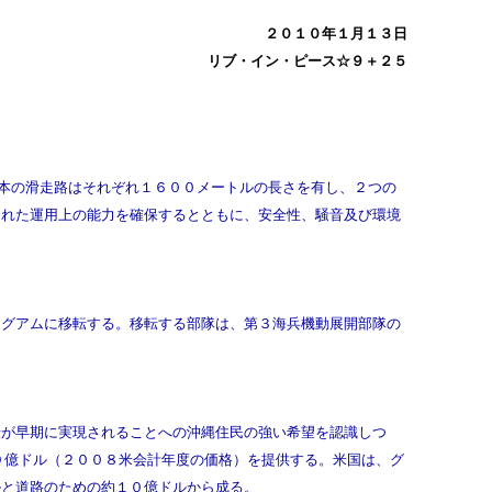
２０１０年１月１３日
リブ・イン・ピース☆９＋２５
本の滑走路はそれぞれ１６００メートルの長さを有し、２つの
された運用上の能力を確保するとともに、安全性、騒音及び環境
グアムに移転する。移転する部隊は、第３海兵機動展開部隊の
。
が早期に実現されることへの沖縄住民の強い希望を認識しつ
９億ドル（２００８米会計年度の価格）を提供する。米国は、グ
ルと道路のための約１０億ドルから成る。