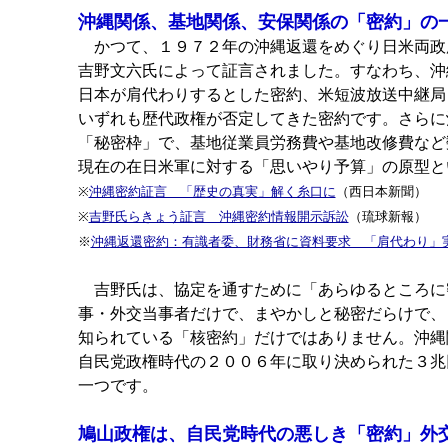
沖縄関係、基地関係、安保関係の「密約」の
かつて、１９７２年の沖縄返還をめぐり日米両政
吉野文六氏によって証言されました。すなわち、沖
日本が肩代わりするとした密約、米短波放送中継局
いずれも歴代政権が否定してきた密約です。さらに
「秘密枠」で、基地従業員労務費や基地改修費など
現在の在日米軍に対する「思いやり予算」の原型と
※
沖縄密約証言 「歴史の真実」解く糸口に
（西日本新聞）
※
吉野氏らきょう証言 沖縄密約情報開示訴訟
（琉球新報）
※
沖縄返還密約：有識者委、財務省に資料要求 「肩代わり」
吉野氏は、協定を通すために「あらゆるところに
事・外交当事者だけで、まやかしと秘密だらけで、
知られている「核密約」だけではありません。沖縄
自民党政権時代の２００６年に取り決められた３兆
一つです。
鳩山政権は、自民党時代の悪しき「密約」外