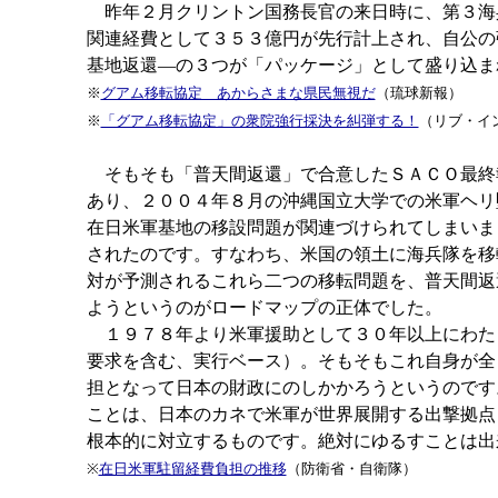
昨年２月クリントン国務長官の来日時に、第３海
関連経費として３５３億円が先行計上され、自公の
基地返還―の３つが「パッケージ」として盛り込ま
※
グアム移転協定 あからさまな県民無視だ
（琉球新報）
※
「グアム移転協定」の衆院強行採決を糾弾する！
（リブ・イ
そもそも「普天間返還」で合意したＳＡＣＯ最終
あり、２００４年８月の沖縄国立大学での米軍ヘリ
在日米軍基地の移設問題が関連づけられてしまいま
されたのです。すなわち、米国の領土に海兵隊を移
対が予測されるこれら二つの移転問題を、普天間返
ようというのがロードマップの正体でした。
１９７８年より米軍援助として３０年以上にわた
要求を含む、実行ベース）。そもそもこれ自身が全
担となって日本の財政にのしかかろうというのです
ことは、日本のカネで米軍が世界展開する出撃拠点
根本的に対立するものです。絶対にゆるすことは出
※
在日米軍駐留経費負担の推移
（防衛省・自衛隊）