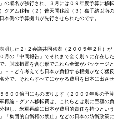
」の署名が強行され、３月には０９年度予算に移転
）グアム移転（２）普天間移設（３）嘉手納以南の
日本側の予算拠出が先行させられたのです。
表明した２+２会議共同発表（２００５年２月）が
０月の「中間報告」でそれまで全く別々に存在した
で、財政措置を含む形でこれら全部がパッケージと
」－－どう考えても日本が負担する根拠がなく猛反
名分で、それらすべてにかかる費用を日本に出させ
５６００億円にものぼります（２００９年度の予算
軍再編・グアム移転費は、これらとは別に巨額の負
分担し、米軍再編に日本が費用的責任を持つという
」「集団的自衛権の禁止」などの日本の防衛政策に