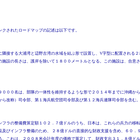
ンクされたロードマップの記述は以下です。
隣接する大浦湾と辺野古湾の水域を結ぶ形で設置し、V字型に配置される２
の施設の長さは、護岸を除いて１８００メートルとなる。この施設は、合意
０００名は、部隊の一体性を維持するような形で２０１４年までに沖縄から
から改称）司令部、第１海兵航空団司令部及び第１２海兵連隊司令部を含む
フラの整備費算定額１０２．７億ドルのうち、日本は、これらの兵力の移転
設及びインフラ整備のため、 ２８億ドルの直接的な財政支援を含め、６０．
る。これは、２００８米会計年度の価格で算定して、財政支出３１．８億ド