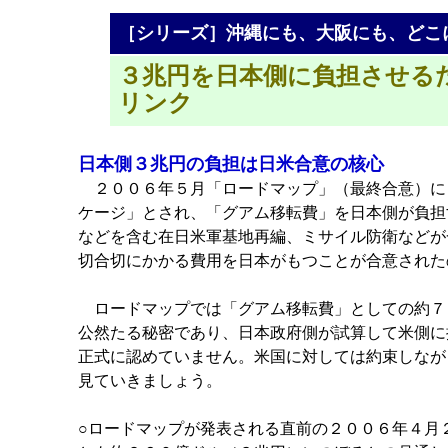
［シリーズ］沖縄にも、大阪にも、どこ
３兆円を日本側に負担させる
リンク
日本側３兆円の負担は日米合意の核心
２００６年５月「ロードマップ」（最終合意）に
ケージ」とされ、「グアム移転費」を日本側が負担
などを含む在日米軍基地再編、ミサイル防衛などが
切合切にかかる費用を日本がもつことが合意された
ロードマップでは「グアム移転費」としての約７
公然たる秘密であり、日本政府側が試算して米側に
正式に認めていません。米国に対しては約束しなが
見ていきましょう。
○ロードマップが発表される直前の２００６年４月