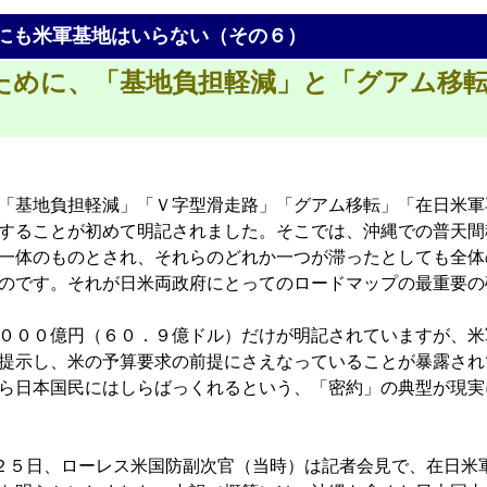
にも米軍基地はいらない（その６）
ために、「基地負担軽減」と「グアム移転
「基地負担軽減」「Ｖ字型滑走路」「グアム移転」「在日米軍
することが初めて明記されました。そこでは、沖縄での普天間
一体のものとされ、それらのどれか一つが滞ったとしても全体
のです。それが日米両政府にとってのロードマップの最重要の
０００億円（６０．９億ドル）だけが明記されていますが、米
提示し、米の予算要求の前提にさえなっていることが暴露され
ら日本国民にはしらばっくれるという、「密約」の典型が現実
２５日、ローレス米国防副次官（当時）は記者会見で、在日米