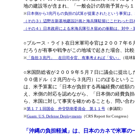
地の建設等が含まれ、「一般会計の防衛予算から１
※
日本側から3兆円もの負担の試算が提案されたという事実は
（その３）辺野古新基地建設計画と海兵隊駐留にこだわった日
（その４）日本政府による米海兵隊引き留めの衝動は、対中・
○ブルース・ライト在日米軍司令官は２００７年６
だろうが有事や戦争がこの地域で起きた場合、比較
※
「負担３兆円」 在日司令官、有事考えれば「安い」
（琉球
○米国防総省が２００９年５月７日に議会に提出し
００億ドル（２兆円から３兆円）にのぼるというこ
は、米予算案に「日本が負担する再編経費の総額の
え、米側の対応を認めながら、「日本側の経費負担
ら、米国に対して事実を確かめることも、問い合わ
※
第１７１回国会 外交防衛委員会 第１１号
（参議院）
※
Guam: U.S. Defense Deployments
（CRS Report for Congress）
「沖縄の負担軽減」は、日本のカネで米軍の