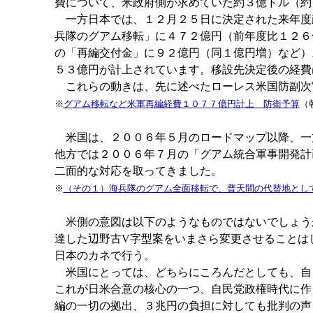
費について、米政府側が求めていた約３億ドル（約
一方日本では、１２月２５日に決定された来年度
兵隊のグアム移転」に４７２億円（前年度比１２６
の「再編交付金」に９２億円（同１億円増）など）
５３億円が計上されています。移設先決定後の経費
これらの動きは、先に述べたローレス米国防副次
※
グアム移転など米軍再編経費１０７７億円計上 防衛予算
（
米国は、２００６年５月のロードマップ以降、一
他方では２００６年７月の「グアム統合軍事開発計
二面的な対応を取ってきました。
※
（その１）海兵隊のグアム全面移転で、普天間の代替地とし
米側の意図は以下のようなものではないでしょう
達した辺野古V字型案をいまさら変更させることは
日本のカネで行う。
米国にとっては、どちらにころんだとしても、自
これが日米合意の核心の一つ、自民党政権時代に作
編の一切の拠出、３兆円の負担に対しても批判の声