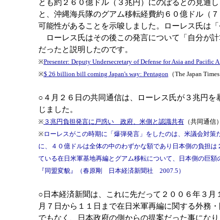
とも約２６０億ドル（３兆円）にのぼるとの見通し
と、沖縄海兵隊のグアム移転経費約６０億ドル（７
可能性があることを示唆しました。ローレス氏は「
ローレス氏はその後この発言について「自分が計
だったと説明したのです。
※
Presenter: Deputy Undersecretary of Defense for Asia and Pacific 
※
$ 26 billion bill coming Japan's way: Pentagon
（The Japan Time
○４月２６日の共同通信は、ローレス氏が３兆円を
じました。
※
３兆円負担発言に戸惑い 政府、米側と認識共有
（共同通信
※
ローレスがこの時期に「爆弾発言」をしたのは、米議会対策
に、４０億ドルは全体の中のわずかな額であり日本側の負担は
ている在日米軍基地再編とグアム移転について、日本側の巨額
『同盟変貌』（春原剛 日本経済新聞社 2007.5）
○日本経済新聞は、これに先だって２００６年３月
月７日から１１日まで在日米軍再編に関する外務・
でもなく、日本政府の側からの提案だった事になり