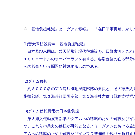
※
「基地負担軽減」と「グアム移転」、「在日米軍再編」がリ
(1)普天間移設費＝「基地負担軽減」
日本及び米国は、普天間飛行場代替施設を、辺野古岬とこれに
１００メートルのオーバーランを有する。各滑走路の在る部分
への影響という問題に対処するものである。
(2)グアム移転
約８０００名の第３海兵機動展開部隊の要員と、その家族約９
指揮部隊、第３海兵師団司令部、第３海兵後方群（戦務支援群
(3)グアム移転費用の日本側負担
第３海兵機動展開部隊のグアムへの移転のための施設及びイン
つ、これらの兵力の移転が可能となるよう、グアムにおける施
アムへの移転のための施設及びインフラ整備費の残りを負担す