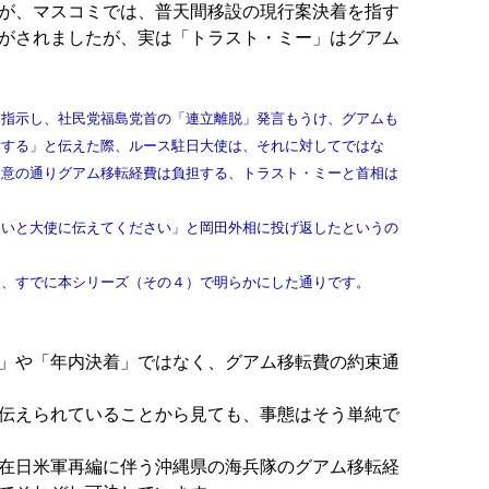
が、マスコミでは、普天間移設の現行案決着を指す
がされましたが、実は「トラスト・ミー」はグアム
指示し、社民党福島党首の「連立離脱」発言もうけ、グアムも
討する」と伝えた際、ルース駐日大使は、それに対してではな
合意の通りグアム移転経費は負担する、トラスト・ミーと首相は
いと大使に伝えてください」と岡田外相に投げ返したというの
は、すでに本シリーズ（その４）で明らかにした通りです。
」や「年内決着」ではなく、グアム移転費の約束通
伝えられていることから見ても、事態はそう単純で
在日米軍再編に伴う沖縄県の海兵隊のグアム移転経