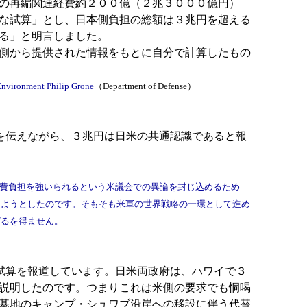
の再編関連経費約２００億（２兆３０００億円）
な試算」とし、日本側負担の総額は３兆円を超える
る」と明言しました。
側から提供された情報をもとに自分で計算したもの
 Environment Philip Grone
（Department of Defense）
を伝えながら、３兆円は日米の共通認識であると報
費負担を強いられるという米議会での異論を封じ込めるため
しようとしたのです。そもそも米軍の世界戦略の一環として進め
ざるを得ません。
試算を報道しています。日米両政府は、ハワイで３
説明したのです。つまりこれは米側の要求でも恫喝
基地のキャンプ・シュワブ沿岸への移設に伴う代替