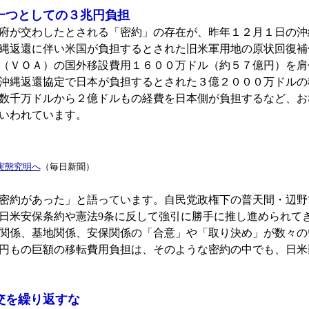
一つとしての３兆円負担
府が交わしたとされる「密約」の存在が、昨年１２月１日の沖
縄返還に伴い米国が負担するとされた旧米軍用地の原状回復補
（ＶＯＡ）の国外移設費用１６００万ドル（約５７億円）を肩
沖縄返還協定で日本が負担するとされた３億２０００万ドルの
数千万ドルから２億ドルもの経費を日本側が負担するなど、お
いわれています。
実態究明へ
（毎日新聞）
密約があった」と語っています。自民党政権下の普天間・辺野
日米安保条約や憲法9条に反して強引に勝手に推し進められて
関係、基地関係、安保関係の「合意」や「取り決め」が数々の
円もの巨額の移転費用負担は、そのような密約の中でも、日米
交を繰り返すな