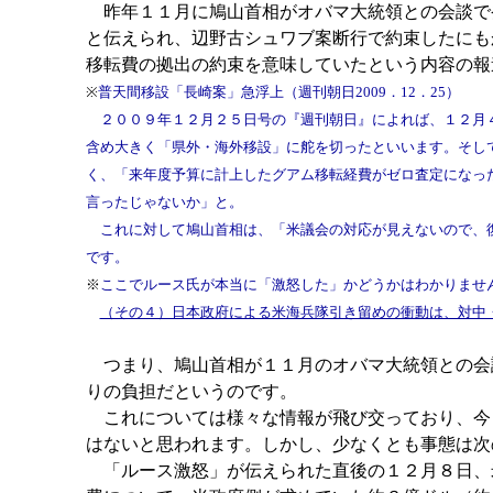
昨年１１月に鳩山首相がオバマ大統領との会談で
と伝えられ、辺野古シュワブ案断行で約束したにも
移転費の拠出の約束を意味していたという内容の報
※
普天間移設「長崎案」急浮上（週刊朝日2009．12．25）
２００９年１２月２５日号の『週刊朝日』によれば、１２月４
含め大きく「県外・海外移設」に舵を切ったといいます。そし
く、「来年度予算に計上したグアム移転経費がゼロ査定になっ
言ったじゃないか」と。
これに対して鳩山首相は、「米議会の対応が見えないので、復
です。
※
ここでルース氏が本当に「激怒した」かどうかはわかりませ
（その４）日本政府による米海兵隊引き留めの衝動は、対中
つまり、鳩山首相が１１月のオバマ大統領との会
りの負担だというのです。
これについては様々な情報が飛び交っており、今
はないと思われます。しかし、少なくとも事態は次
「ルース激怒」が伝えられた直後の１２月８日、