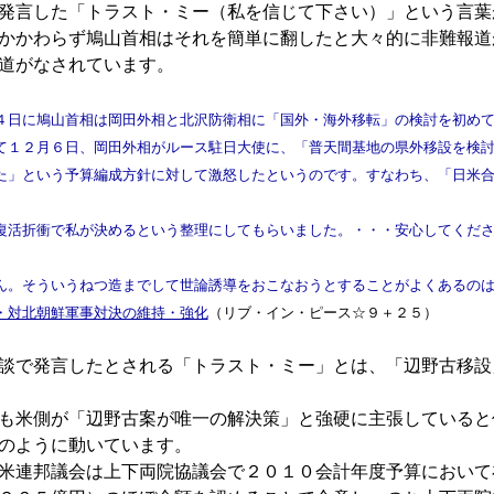
発言した「トラスト・ミー（私を信じて下さい）」という言葉
かかわらず鳩山首相はそれを簡単に翻したと大々的に非難報道
道がなされています。
日に鳩山首相は岡田外相と北沢防衛相に「国外・海外移転」の検討を初めて
て１２月６日、岡田外相がルース駐日大使に、「普天間基地の県外移設を検
た」という予算編成方針に対して激怒したというのです。すなわち、「日米
活折衝で私が決めるという整理にしてもらいました。・・・安心してくださ
ん。そういうねつ造までして世論誘導をおこなおうとすることがよくあるの
・対北朝鮮軍事対決の維持・強化
（リブ・イン・ピース☆９＋２５）
談で発言したとされる「トラスト・ミー」とは、「辺野古移設
も米側が「辺野古案が唯一の解決策」と強硬に主張していると
のように動いています。
米連邦議会は上下両院協議会で２０１０会計年度予算において