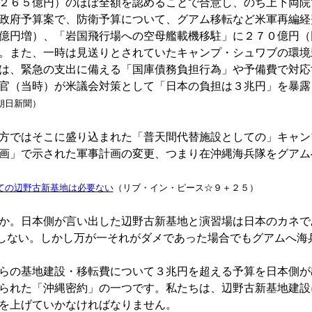
２６５億円）のほぼ全額を認めることで合意し、のち上下両院
政府予算案で、防衛予算について、グアム移転など米軍再編経
億円増）、「岩国飛行場への空母艦載機移駐」に２７０億円（
。また、一時は見送りとされていたキャンプ・シュワブの環境
は、緊急の支出に備える「国庫債務負担行為」や予備費で対応
官（当時）が米議会対策として「日本の負担は３兆円」を暴露
朝日新聞）
方ではそこに盛り込まれた「普天間代替施設としての」キャン
画」で示された軍事計画の変更、つまり在沖縄海兵隊をグアム
ての辺野古新基地は必要ない
（リブ・イン・ピース☆９＋２５）
か。日本側が言い出した辺野古新基地と演習場は日本のカネで
しない。しかし万が一それがダメであった場合でもグアムへ海
らの基地建設・移転費について３兆円を超える予算を日本側が
られた「沖縄密約」の一つです。私たちは、辺野古新基地建設
を上げていかなければなりません。