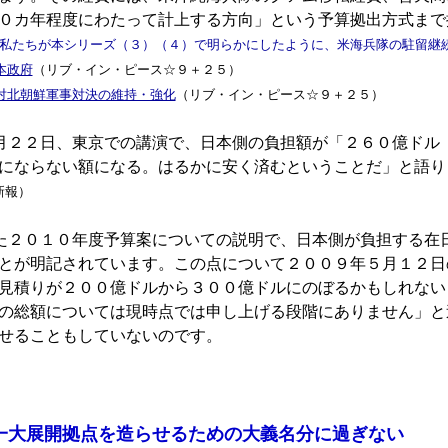
０カ年程度にわたって計上する方向」という予算拠出方式まで
、私たちが本シリーズ（３）（４）で明らかにしたように、米海兵隊の駐留継
本政府
（リブ・イン・ピース☆９＋２５）
対北朝鮮軍事対決の維持・強化
（リブ・イン・ピース☆９＋２５）
月２２日、東京での講演で、日本側の負担額が「２６０億ドル
にならない額になる。はるかに安く済むということだ」と語り
新報）
た２０１０年度予算案についての説明で、日本側が負担する在
とが明記されています。この点について２００９年５月１２日
見積りが２００億ドルから３００億ドルにのぼるかもしれない
の総額については現時点では申し上げる段階にありません」と
せることもしていないのです。
一大展開拠点を造らせるための大義名分に過ぎない