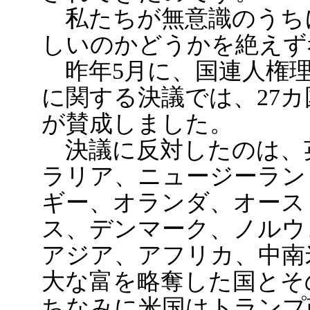
私たちが無意識のうち
しいのかどうかを絶えず
昨年5月に、国連人権理
に関する決議では、27カ
が賛成しました。
決議に反対したのは、
ラリア、ニュージーラン
ギー、オランダ、オース
ス、デンマーク、ノルウ
アジア、アフリカ、中南
大な富を略奪した国とそ
ちなみに米国はトランプ