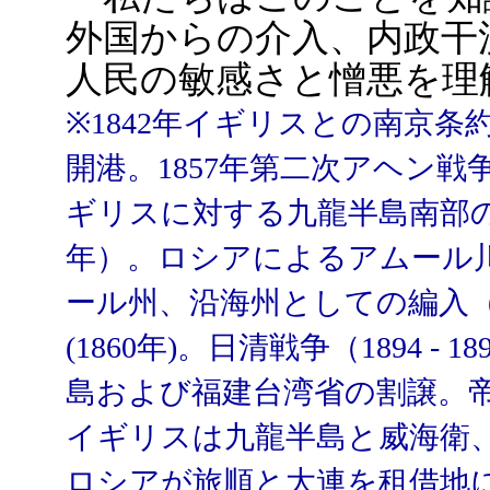
外国からの介入、内政干
人民の敏感さと憎悪を理
※1842年イギリスとの南京
開港。1857年第二次アヘン
ギリスに対する九龍半島南部の
年）。ロシアによるアムール
ール州、沿海州としての編入（ア
(1860年)。日清戦争（1894 
島および福建台湾省の割譲。
イギリスは九龍半島と威海衛
ロシアが旅順と大連を租借地に