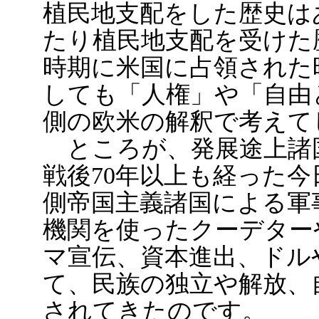
植民地支配をした歴史は
たり植民地支配を受けた
時期に米国に占領された
しても「人権」や「自由
側の欧米の解釈で考えて
ところが、発展途上諸国
戦後70年以上も経った
側帝国主義諸国による軍
機関を使ったクーデター
マ宣伝、資本進出、ドル
て、民族の独立や解放、
されてきたのです。