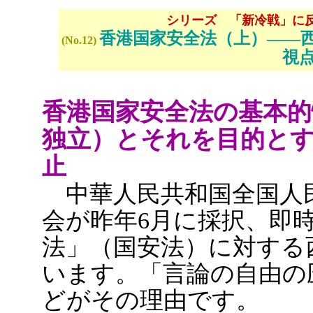
シリーズ 「新冷戦」に
香港国家安全法（上）――
(No.12)
視
香港国家安全法の基本的
独立）とそれを目的と
止
中華人民共和国全国人
会が昨年6月に採択、即
法」（国安法）に対する
います。「言論の自由の
どがその理由です。