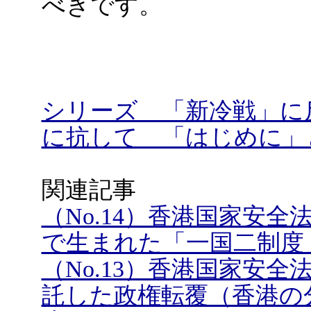
べきです。
シリーズ 「新冷戦」に
に抗して 「はじめに」
関連記事
（No.14）香港国家安
で生まれた「一国二制度
（No.13）香港国家安
託した政権転覆（香港の