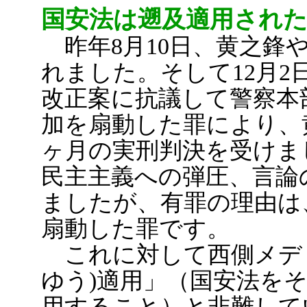
国安法は遡及適用され
昨年8月10日、黄之鋒
れました。そして12月2
改正案に抗議して警察本
加を扇動した罪により、黄
ヶ月の実刑判決を受けま
民主主義への弾圧、言論
ましたが、有罪の理由は
扇動した罪です。
これに対して西側メディ
ゆう)適用」（国安法を
用すること）と非難して