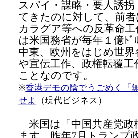
スパイ・謀略・要人誘拐
てきたのに対して、前者
カラグア等への反革命工
は米国務省が毎年１億ﾄﾞ
中東、欧州をはじめ世界
や宣伝工作、政権転覆工
ことなのです。
※
香港デモの陰でうごめく「
せよ
（現代ビジネス）
米国は「中国共産党政
ます。昨年7月トランプ