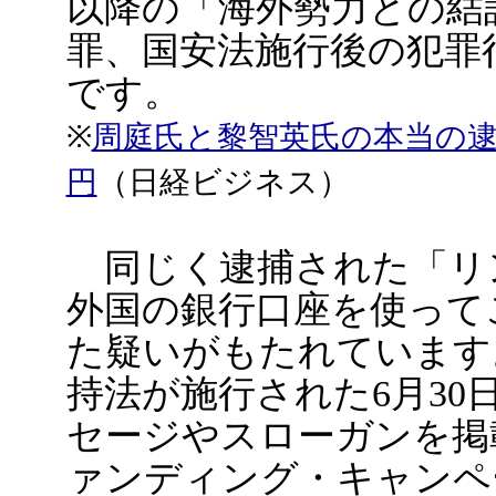
以降の「海外勢力との結
罪、国安法施行後の犯罪
です。
※
周庭氏と黎智英氏の本当の逮
円
（日経ビジネス）
同じく逮捕された「リ
外国の銀行口座を使って
た疑いがもたれています
持法が施行された6月3
セージやスローガンを掲
ァンディング・キャンペ