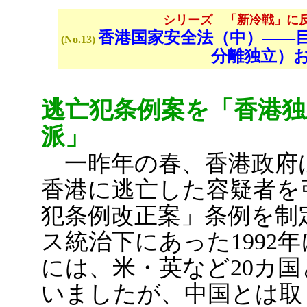
シリーズ 「新冷戦」に
香港国家安全法（中）――
(No.13)
分離独立）
逃亡犯条例案を「香港独
派」
一昨年の春、香港政府
香港に逃亡した容疑者を
犯条例改正案」条例を制
ス統治下にあった1992
には、米・英など20カ
いましたが、中国とは取