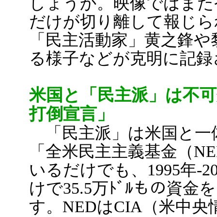
しょうか。映像ではまた
だけが切り離して報じら
「民主活動家」黄之鋒や
る様子などが克明に記録
米国と「民主派」は不可
打倒宣言」
「民主派」は米国と一
「全米民主主義基金（N
いるだけでも、1995年-20
けで35.5万ﾄﾞﾙもの資
す。NEDはCIA（米中