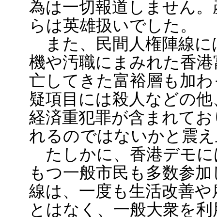
為は一切報道しません。
らは英雄扱いでした。
また、民間人権陣線に
機や汚職にまみれた香港
亡してきた富裕層も加わ
疑項目には殺人などの他
経済重犯罪が含まれてお
れるのではないかと震え
たしかに、香港デモに
もつ一般市民も多数参加
線は、一度も生活改善や
とはなく、一般大衆を利