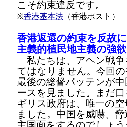
こそ約束違反です。
※
香港基本法
（香港ポスト）
香港返還の約束を反故
主義的植民地主義の強欲
私たちは、アヘン戦争
てはなりません。今回の
最後の総督パッテンが中
ースを見ました。まだ口
ギリス政府は、唯一の空
ました。中国を威嚇、脅
主国面をするのでしょう