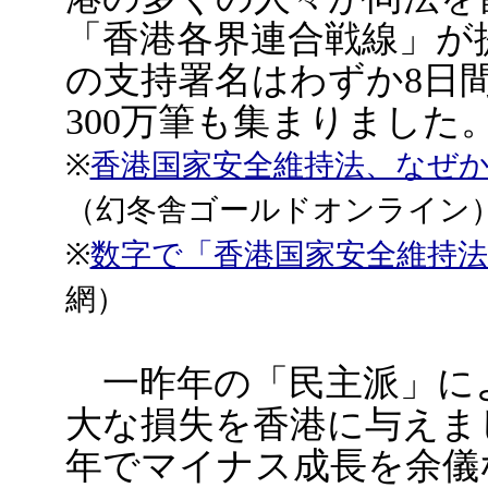
「香港各界連合戦線」が
の支持署名はわずか8日間
300万筆も集まりました
※
香港国家安全維持法、なぜ
（幻冬舎ゴールドオンライン
※
数字で「香港国家安全維持法
網）
一昨年の「民主派」に
大な損失を香港に与えまし
年でマイナス成長を余儀