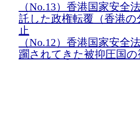
（No.13）香港国家安
託した政権転覆（香港の
止
（No.12）香港国家安
躙されてきた被抑圧国の