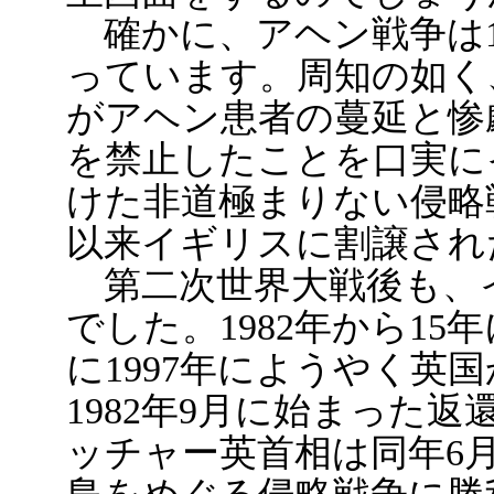
確かに、アヘン戦争は18
っています。周知の如く
がアヘン患者の蔓延と惨
を禁止したことを口実に
けた非道極まりない侵略
以来イギリスに割譲され
第二次世界大戦後も、
でした。1982年から1
に1997年にようやく英
1982年9月に始まった
ッチャー英首相は同年6