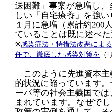
送困難」事案が急増し、
しい「自宅療養」を強い
１月に急増（累計約200
ていることは既に述べた
※
感染症法・特措法改悪によ
任で、徹底した感染対策を
（
このように先進資本主
的状況に陥っています。
ーバ等の社会主義国では
まれています。なぜでし
政策の実例を通して、そ