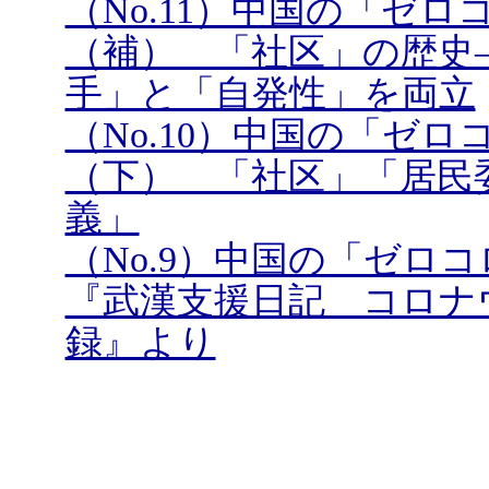
（No.11）中国の「ゼ
（補） 「社区」の歴史
手」と「自発性」を両立
（No.10）中国の「ゼ
（下） 「社区」「居民
義」
（No.9）中国の「ゼ
『武漢支援日記 コロナ
録』より