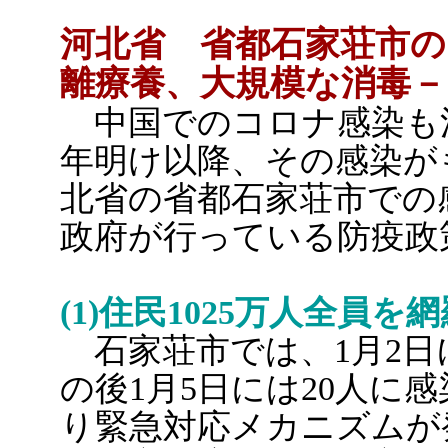
河北省 省都石家荘市の
離療養、大規模な消毒－
中国でのコロナ感染も
年明け以降、その感染が
北省の省都石家荘市での
政府が行っている防疫政
(1)住民1025万人全員
石家荘市では、1月2日
の後1月5日には20人に
り緊急対応メカニズムが