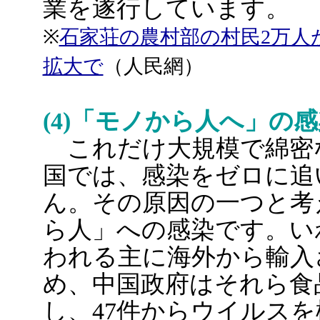
業を遂行しています。
※
石家荘の農村部の村民2万人
拡大で
（人民網）
(4)「モノから人へ」の
これだけ大規模で綿密
国では、感染をゼロに追
ん。その原因の一つと考
ら人」への感染です。い
われる主に海外から輸入
め、中国政府はそれら食品
し、47件からウイルス