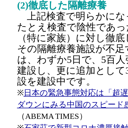
(2)徹底した隔離療養
上記検査で明らかにな
たとえ検査で陰性であっ
（特に家族）に対し徹底
その隔離療養施設が不足
は、わずか5日で、5百
建設し、更に追加として
設を建設中です。
※
日本の緊急事態対応は「超遅い
ダウンにみる中国のスピード感
（ABEMA TIMES）
※
石家荘で新型コロナ濃厚接