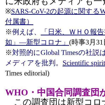
に米政府もメディアも一
※
SARS-CoV-2の起源に関
付属書）
※
例えば、
「日米、ＷＨＯ報告
如」―新型コロナ」
(時事3月31
※
対照的にGlobal Times
メディアを批判。
Scientific spir
Times editorial)
WHO・中国合同調査団
この調査団は新型コロ