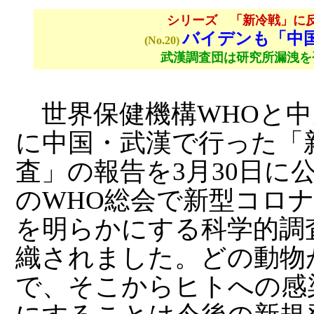
シリーズ 「新冷戦」に
バイデンも「中
(No.20)
武漢調査団は研究所漏洩を
世界保健機構WHOと中
に中国・武漢で行った「
査」の報告を3月30日に
のWHO総会で新型コロ
を明らかにする科学的調
織されました。どの動物
で、そこからヒトへの感