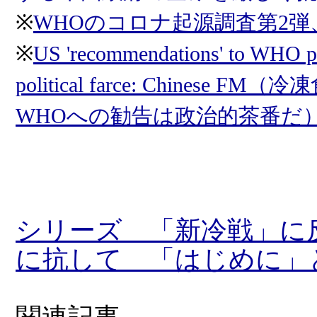
※
WHOのコロナ起源調査第2
※
US 'recommendations' to WHO pu
political farce: Chin
WHOへの勧告は政治的茶番だ
シリーズ 「新冷戦」に
に抗して 「はじめに」