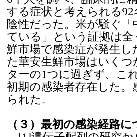
する症状と考えられる9
陰性だった。米が騒ぐ「
ている」という証拠は全
鮮市場で感染症が発生し
た華安生鮮市場はいくつ
ターの1つに過ぎず、こ
初期の感染者存在した。
られた。
（３）最初の感染経路に
[1]遺伝子配列の研究