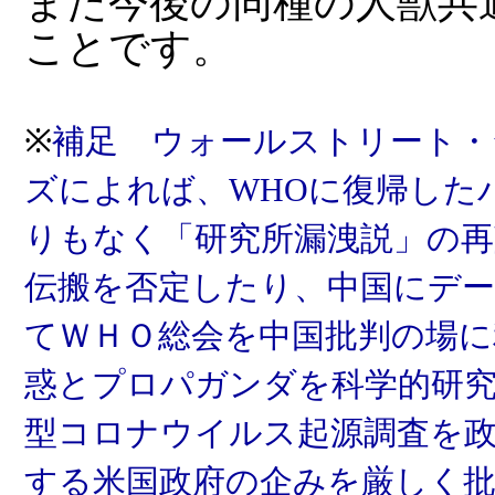
また今後の同種の人獣共
ことです。
※
補足 ウォールストリート・
ズによれば、WHOに復帰した
りもなく「研究所漏洩説」の
伝搬を否定したり、中国にデ
てＷＨＯ総会を中国批判の場
惑とプロパガンダを科学的研
型コロナウイルス起源調査を
する米国政府の企みを厳しく