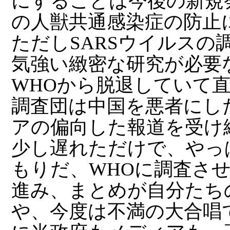
にすることは今後の新規
の人獣共通感染症の防止
ただしSARSウイルスの
気強い緻密な研究が必要
WHOから脱退していて
調査団は中国を悪者にし
アの偏向した報道を受け
少し遅れただけで、やっ
もりだ、WHOに調査さ
進み、まとめが自分たち
や、今度は不満の大合唱