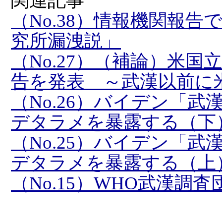
関連記事
（No.38）情報機関報
究所漏洩説」
（No.27）（補論）米
告を発表 ～武漢以前に
（No.26）バイデン「
デタラメを暴露する（下
（No.25）バイデン「
デタラメを暴露する（上
（No.15）WHO武漢