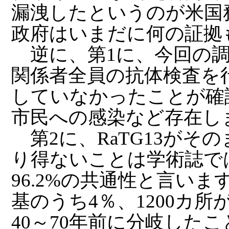
漏洩したというのが米国
政府はいまだに何の証拠
逆に、第1に、今回の調
関係者全員の抗体検査を
していなかったことが確
市民への感染など存在し
第2に、RaTG13がそ
り得ないことは学術誌で
96.2%の共通性と言い
基のうち4％、1200カ
40～70年前に分岐した