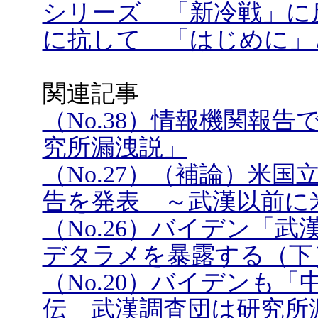
シリーズ 「新冷戦」に
に抗して 「はじめに」
関連記事
（No.38）情報機関報
究所漏洩説」
（No.27）（補論）米
告を発表 ～武漢以前に
（No.26）バイデン「
デタラメを暴露する（下
（No.20）バイデンも
伝 武漢調査団は研究所