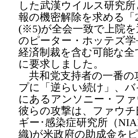
した武漢ウイルス研究所とC
報の機密解除を求める「2
(※5)が全会一致で上院
のピーター・ホッテズ学
経済制裁を含む可能な全
に要求しました。
共和党支持者の一番の
プに「逆らい続け」、バ
にあるアンソニー・ファ
彼らの攻撃は、ファウチ
ギー･感染症研究所（NI
織)が米政府の助成金を