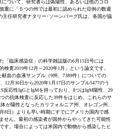
果について、研究者らは偽陽性、あるいは他のコロ
慎重に「５つの州では最初に認められた症例の数週
学の主任研究者ナタリー･ソーンバーグ氏は、各国が協
「臨床感染症」の科学雑誌版の6月15日号には
検査2019年12月～2020年1月」という論文です。
た献血の血液サンプル（9州、7389件）についての
月30日から2020年1月17日のサンプル5477のう
反応性IgGとIgMを持っており、8つはIgM陽性、29
。二つの抗体検査に反応した39件をはじめ、これらのサ
で抗体が陽性となったカリフォルニア州、オレゴン州、
2月8日）よりも早い時期にすでにアメリカ国内で感
いません。最初の感染者が国外からやってきた可能性
です。場合によっては米国内で動物から感染したヒ