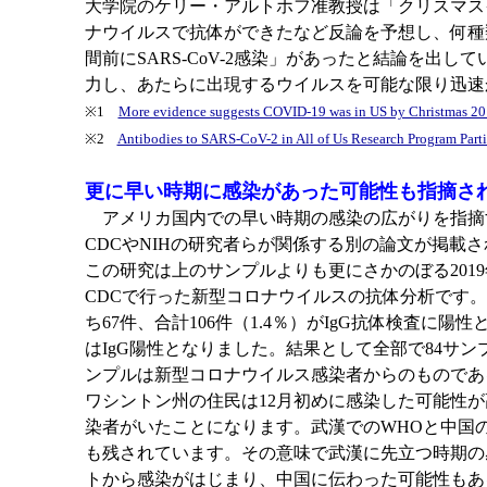
大学院のケリー・アルトホフ准教授は「クリスマス
ナウイルスで抗体ができたなど反論を予想し、何種
間前にSARS-CoV-2感染」があったと結論を
力し、あたらに出現するウイルスを可能な限り迅速
※1
More evidence suggests COVID-19 was in US by Christmas 2
※2
Antibodies to SARS-CoV-2 in All of Us Research Program Parti
更に早い時期に感染があった可能性も指摘さ
アメリカ国内での早い時期の感染の広がりを指摘す
CDCやNIHの研究者らが関係する別の論文が掲載されて
この研究は上のサンプルよりも更にさかのぼる2019年
CDCで行った新型コロナウイルスの抗体分析です。この研
ち67件、合計106件（1.4％）がIgG抗体検査に陽
はIgG陽性となりました。結果として全部で84サン
ンプルは新型コロナウイルス感染者からのものである
ワシントン州の住民は12月初めに感染した可能性
染者がいたことになります。武漢でのWHOと中国
も残されています。その意味で武漢に先立つ時期の
トから感染がはじまり、中国に伝わった可能性もあ