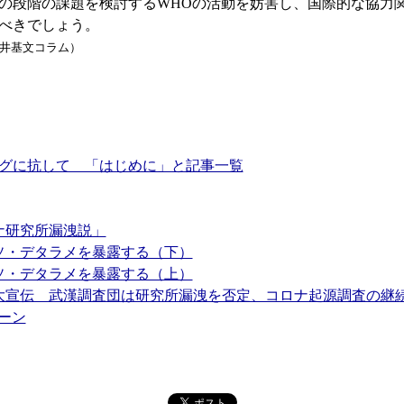
の段階の課題を検討するWHOの活動を妨害し、国際的な協力
べきでしょう。
井基文コラム）
グに抗して 「はじめに」と記事一覧
ナ研究所漏洩説」
ウソ・デタラメを暴露する（下）
ウソ・デタラメを暴露する（上）
を大宣伝 武漢調査団は研究所漏洩を否定、コロナ起源調査の継
ーン