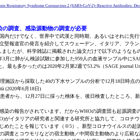
 Acute Respiratory Syndrome Coronavirus 2 (SARS-CoV-2)–Reactive Antibodies: D
染の調査、感染源動物の調査が必要
国内だけでなく、世界中で武漢と同時期、あるいはそれに先行
立堅報道官の発言を紹介してスウェーデン、イタリア、フラン
しましたが、科学雑誌に掲載された論文だけで以下のようなも
20年3月に肺がん検診試験に参加した959人の血液サンプル中にS
は2020年2月第2週で53.2%（SAGE journal Unexpected detec
理施設から採取した40の下水サンプルの分析で12月18日時点の
tà (2020年6月18日)
者から、12月27日に採った検体を、後日検査したところ、新型コロナ
染の報告がされています。だからWHOの調査団も起源調査
O)がイタリアの研究者と関連する研究所と協力して、コロナウ
じめたことを報じています（※5）。新型コロナウイルスの起
の調査とコウモリなどの宿主動物／中間宿主動物のより広範な