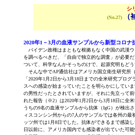
シ
（
(No.27)
2020年1－3月の血液サンプルから新型コロナ
バイデン政権はまともな根拠もなく中国の武漢ウイ
を調べるべきだ、「自由で独立的な調査」が必要だ
ついて、科学なんかそっちのけで、起源究明もどう
そんな中でAP通信社はアメリカ国立衛生研究所（N
「2020年1月2日から3月18日までの全米研究プロ
スへの感染が始まっていたことを明らかにしています
の男性だったとされていますが、それに先立って前
れた報告（※2）は2020年1月2日から3月18日
うちの9名の血液サンプルから抗体（IgG）が検
ィスコンシン州からの7人のサンプルでは各州の最
ッツ州では1月8日でした。抗体ができるまで感染し
日以前に、アメリカ国内でも感染者が出ていた可能