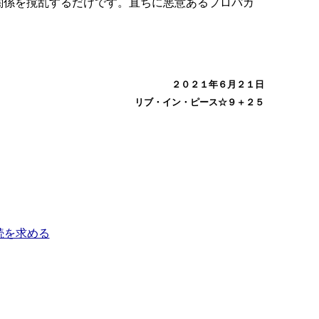
関係を撹乱するだけです。直ちに悪意あるプロパガ
２０２１年６月２１日
リブ・イン・ピース☆９＋２５
続を求める