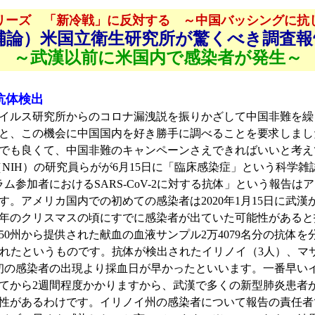
リーズ 「新冷戦」に反対する ～中国バッシングに抗
補論）米国立衛生研究所が驚くべき調査報
～武漢以前に米国内で感染者が発生～
抗体検出
ルス研究所からのコロナ漏洩説を振りかざして中国非難を繰
と、この機会に中国国内を好き勝手に調べることを要求しまし
でも良くて、中国非難のキャンペーンさえできればいいと考え
IH）の研究員らがが6月15日に「臨床感染症」という科学雑
グラム参加者におけるSARS-CoV-2に対する抗体」という報告は
。アメリカ国内での初めての感染者は2020年1月15日に武漢
年のクリスマスの頃にすでに感染者が出ていた可能性があると
に全米50州から提供された献血の血液サンプル2万4079名分の抗
出されたというものです。抗体が検出されたイリノイ（3人）、
初の感染者の出現より採血日が早かったといいます。一番早いイ
てから2週間程度かかりますから、武漢で多くの新型肺炎患者が
性があるわけです。イリノイ州の感染者について報告の責任者