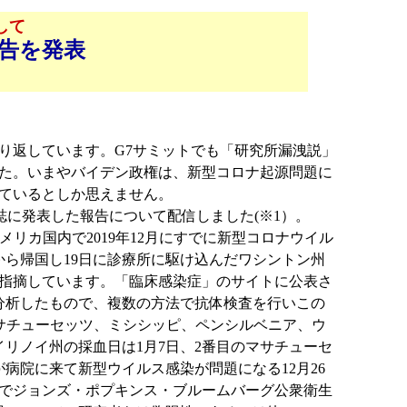
して
告を発表
り返しています。G7サミットでも「研究所漏洩説」
た。いまやバイデン政権は、新型コロナ起源問題に
ているとしか思えません。
誌に発表した報告について配信しました(※1）。
アメリカ国内で2019年12月にすでに新型コロナウイル
から帰国し19日に診療所に駆け込んだワシントン州
指摘しています。「臨床感染症」のサイトに公表さ
体を分析したもので、複数の方法で抗体検査を行いこの
マサチューセッツ、ミシシッピ、ペンシルベニア、ウ
リノイ州の採血日は1月7日、2番目のマサチューセ
病院に来て新型ウイルス感染が問題になる12月26
でジョンズ・ポプキンス・ブルームバーグ公衆衛生