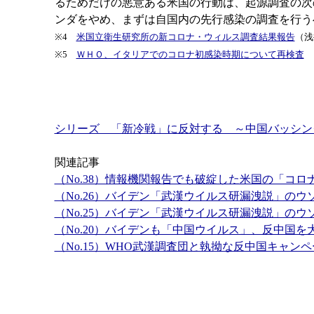
るためだけの悪意ある米国の行動は、起源調査の次
ンダをやめ、まずは自国内の先行感染の調査を行う
※4
米国立衛生研究所の新コロナ・ウィルス調査結果報告
（浅
※5
ＷＨＯ、イタリアでのコロナ初感染時期について再検査
シリーズ 「新冷戦」に反対する ～中国バッシン
関連記事
（No.38）情報機関報告でも破綻した米国の「コロ
（No.26）バイデン「武漢ウイルス研漏洩説」の
（No.25）バイデン「武漢ウイルス研漏洩説」の
（No.20）バイデンも「中国ウイルス」、反中国
（No.15）WHO武漢調査団と執拗な反中国キャンペ