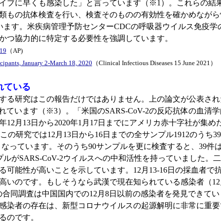
イブに早くも感染した」と言っています（※1）。これらの結
類もの抗体検査を行い、検査そのものの有効性を確かめながら
出しています。米疾病管理予防センターCDCの呼吸器ウイルス免疫
かつ協力的に特定する必要性を強調しています。
019
（AP)
cipants, January 2-March 18, 2020
（Clinical Infectious Diseases 15 June 2021）
れている
る研究はこの報告だけではありません。上の論文が公表された
います（※3）。「米国のSARS-CoV-2の反応抗体の血清学的
12月13日から2020年1月17日までにアメリカ赤十字社が集め
究では12月13日から16日までの全サンプル1912のうち39、12
性となっています。そのうち90サンプルを更に検査すると、39件はS
プルがSARS-CoV-2ウイルスへの中和活性を持っていました
可能性が高いことを示しています。12月13-16日の採血者
が高いのです。もしそうなら武漢で現在知られている感染者（1
の合同調査は中国国内での12月8日以前の感染者を発見できて
感染者の存在は、新型コロナウイルスの起源解明に非常に重要
るのです。