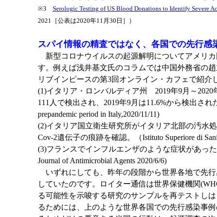
※3
Serologic Testing of US Blood Donations to Identify Severe
2021［公表は2020年11月30日］）
スパイ情報の精査ではなく、各国での先行感
新型コロナウイルスの起源解明についてアメリカ
す。例えば浅井基文氏のコラムでは中国外務省の趙
リブインピースの第3回オンライン・カフェで紹介
(1)イタリア・ロンバルディア州 2019年9月～20
111人で検出され、2019年9月は11.6%から検出された。最も多かったの
prepandemic period in Italy,2020/11/11)
(2)イタリア国立衛生研究所がイタリア北部の汚水処
Cov-2遺伝子の痕跡を確認。（Istituto Superiore di Sani
(3)フランスでインフルエンザのような症状があった患
Journal of Antimicrobial Agents 2020/6/6)
いずれにしても、昨年の段階から世界各地で先行感
していたのです。ロイター通信は世界保健機関(WH
る可能性を示唆する研究のサンプルを再テストしは
るためには、上のような世界各国での先行感染事例