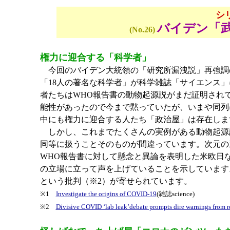
シ
バイデン「
(No.26)
権力に迎合する「科学者」
今回のバイデン大統領の「研究所漏洩説」再強調
「18人の著名な科学者」が科学雑誌「サイエンス
者たちはWHO報告書の動物起源説がまだ証明され
能性があったので今まで黙っていたが、いまや同列
中にも権力に迎合する人たち「政治屋」は存在しま
しかし、これまでたくさんの実例がある動物起源説
同等に扱うことそのものが間違っています。次元の
WHO報告書に対して懸念と異論を表明した米欧日
の立場に立って声を上げていることを示しています
という批判（※2）が寄せられています。
※1
Investigate the origins of COVID-19
(雑誌science)
※2
Divisive COVID ‘lab leak’debate prompts dire warnings from r