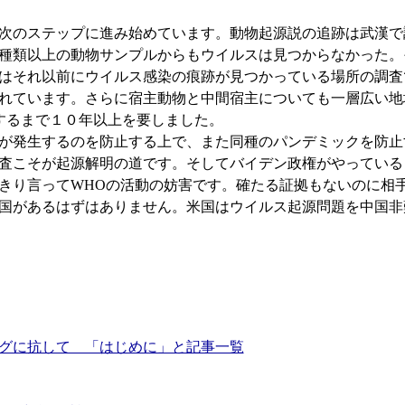
次のステップに進み始めています。動物起源説の追跡は武漢で
8万種類以上の動物サンプルからもウイルスは見つからなかった
はそれ以前にウイルス感染の痕跡が見つかっている場所の調査
れています。さらに宿主動物と中間宿主についても一層広い地
するまで１０年以上を要しました。
発生するのを防止する上で、また同種のパンデミックを防止
査こそが起源解明の道です。そしてバイデン政権がやっている
きり言ってWHOの活動の妨害です。確たる証拠もないのに相
国があるはずはありません。米国はウイルス起源問題を中国非
グに抗して 「はじめに」と記事一覧