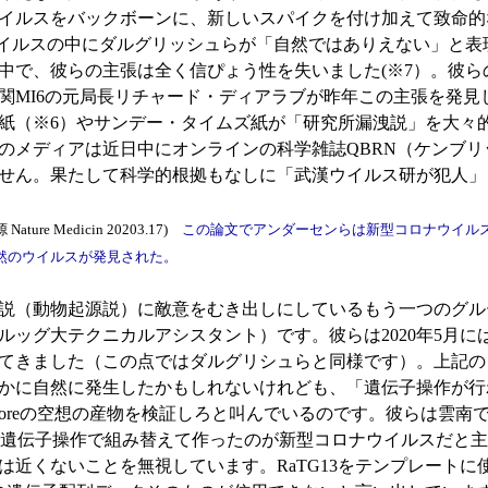
イルスをバックボーンに、新しいスパイクを付け加えて致命的
ウイルスの中にダルグリッシュらが「自然ではありえない」と
中で、彼らの主張は全く信ぴょう性を失いました(※7）。彼
関MI6の元局長リチャード・ディアラブが昨年この主張を発見
紙（※6）やサンデー・タイムズ紙が「研究所漏洩説」を大々
のメディアは近日中にオンラインの科学雑誌QBRN（ケンブ
せん。果たして科学的根拠もなしに「武漢ウイルス研が犯人」
ature Medicin 20203.17)
この論文でアンダーセンらは新型コロナウイル
然のウイルスが発見された。
説（動物起源説）に敵意をむき出しにしているもう一つのグル
ッグ大テクニカルアシスタント）です。彼らは2020年5月に
てきました（この点ではダルグリシュらと同様です）。上記の
かに自然に発生したかもしれないけれども、「遺伝子操作が行
reの空想の産物を検証しろと叫んでいるのです。彼らは雲南で採
遺伝子操作で組み替えて作ったのが新型コロナウイルスだと主張し
は近くないことを無視しています。RaTG13をテンプレート