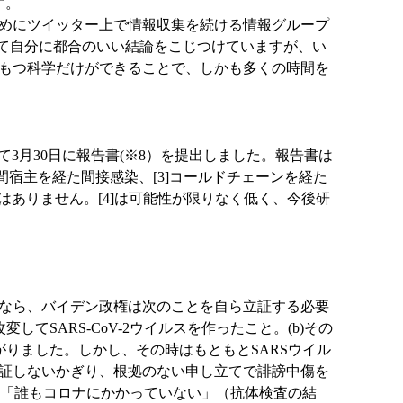
す。
めにツイッター上で情報収集を続ける情報グループ
わせて自分に都合のいい結論をこじつけていますが、い
もつ科学だけができることで、しかも多くの時間を
月30日に報告書(※8）を提出しました。報告書は
間宿主を経た間接感染、[3]コールドチェーンを経た
証はありません。[4]は可能性が限りなく低く、今後研
なら、バイデン政権は次のことを自ら立証する必要
SARS-CoV-2ウイルスを作ったこと。(b)その
りました。しかし、その時はもともとSARSウイル
証しないかぎり、根拠のない申し立てで誹謗中傷を
の「誰もコロナにかかっていない」（抗体検査の結