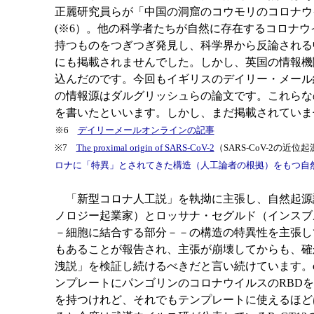
正麗研究員らが「中国の洞窟のコウモリのコロナウ
(※6）。他の科学者たちが自然に存在するコロナ
持つものをつぎつぎ発見し、科学界から反論される
にも掲載されませんでした。しかし、英国の情報機
込んだのです。今回もイギリスのデイリー・メール
の情報源はダルグリッシュらの論文です。これらな
を書いたといいます。しかし、まだ掲載されていま
※6
デイリーメールオンラインの記事
※7
The proximal origin of SARS-CoV-2
（SARS-CoV-2の近位起源 N
ロナに「特異」とされてきた構造（人工論者の根拠）をもつ自
「新型コロナ人工説」を執拗に主張し、自然起源
ノロジー起業家）とロッサナ・セグルド（インスブル
－細胞に結合する部分－－の構造の特異性を主張し
もあることが報告され、主張が崩壊してからも、確
洩説」を検証し続けるべきだと言い続けています。o
ンプレートにパンゴリンのコロナウイルスのRBDを
を持つけれど、それでもテンプレートに使えるほど