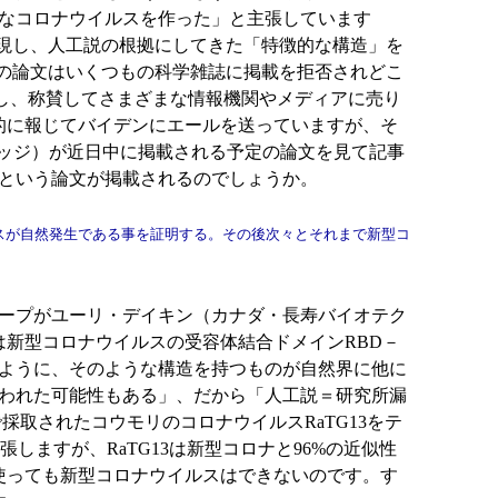
なコロナウイルスを作った」と主張しています
表現し、人工説の根拠にしてきた「特徴的な構造」を
らの論文はいくつもの科学雑誌に掲載を拒否されどこ
し、称賛してさまざまな情報機関やメディアに売り
的に報じてバイデンにエールを送っていますが、そ
リッジ）が近日中に掲載される予定の論文を見て記事
という論文が掲載されるのでしょうか。
スが自然発生である事を証明する。その後次々とそれまで新型コ
ープがユーリ・デイキン（カナダ・長寿バイオテク
は新型コロナウイルスの受容体結合ドメインRBD－
ように、そのような構造を持つものが自然界に他に
われた可能性もある」、だから「人工説＝研究所漏
取されたコウモリのコロナウイルスRaTG13をテ
ますが、RaTG13は新型コロナと96%の近似性
に使っても新型コロナウイルスはできないのです。す