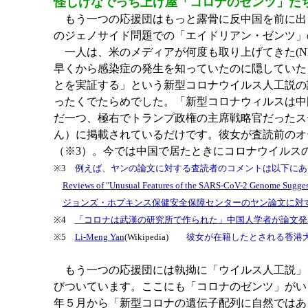
怪しげなでっち上げ屋「コロナのゼンツ」た
もう一つの応援団はもっと露骨に反中国を前に出
のジェノサイド問題での「エイドリアン・ゼンツ」
一人は、米のメディアが何度も取り上げてきた(N
早くから感染症の発生を知っていたのに隠していた」
とを実証する」という新型コロナウイルス人工説の
ったくでたらめでした。「新型コロナウィルスは中
だ一つ、極右でトランプ政権の主席戦略官だったス
ん）に掲載されているだけです。彼女が査読前のオ
（※3）。今では中国で居たときにコロナウイルス
※3
例えば、ヤンの論文に対する査読者のコメントは以下にあ
Reviews of "Unusual Features of the SARS-CoV-2 Genome Suggesti
ジョンズ・ホプキンス保健安全保障センターのヤン論文に対
※4
「コロナは武漢の研究所で作られた」中国人学者が論文発
※5
Li-Meng Yan
(Wikipedia)
彼女が在籍したとされる香港
もう一つの応援団には執拗に「ウイルス人工説」
びついています。ここにも「コロナのゼンツ」がい
年５月から「新型コロナの遺伝子配列に自然ではあ