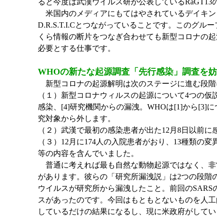
ると今度は武漢ウイルス研が公表しているRaGT1
米国内のメディアにもてはやされているデイキン
D.R.S.T.I.Cとつながっていることです。こ
くら情報の断片をつなぎ合わせても新型コロナの起
必要とする仕事です。
WHOの新たな起源調査「先行感染」調査を
新型コロナの起源解明は次のステージに進む段階に来
（１）新型コロナウィルスの起源について4つの仮説を
感染、[4]研究機関からの漏洩。WHOは[1]から[
究対象から外します。
（２）武漢で最初の感染患者が出た12月8日以前
（３）12月に174人の入院患者がおり、13種類の
等の内容を含んでいました。
普通に考えれば最も自然な動物起源ではなく、非
があります。彼らの「研究所漏洩説」は2つの段階の証
ウイルスが研究所から漏洩したこと。前回のSARS
スがあったのです。今回はもともとないものを人工
しているだけの結果になるし、現に米政府がしてい