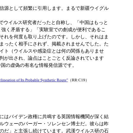
信源として頻繁に引用します。まるで新疆ウイグル
国でウイルス研究者だったと自称し、「中国はもっと
論と強く矛盾する」「実験室での創成が便利であるこ
それを何度も取り上げたのです。しかし、それはま
まったく相手にされず、掲載されませんでした。た
イト（ウイルスや感染症とは何の関係もありませ
判が出され、論点はことごとく反論されています
中国の虚偽の有名な情報発信源です。
neation of Its Probable Synthetic Route"
（RR:C19）
にはバイデン政権に共鳴する英国情報機関が深く結
ルウェーのバーガー・ソレンセン博士だ。彼らは昨
のだ」と主張し続けています。武漢ウイルス研の石