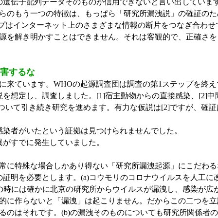
3の遺伝子配列データそのものが信用できないと言い出していま
らのもう一つの特徴は、もっぱら「研究所漏洩説」の確証のた
のグループはインターネット上のさまざまな情報の断片をつなぎ合
源を解き明かすことはできません。それは客観的で、正確さを
妨害するな
ています。WHOの起源調査団は調査の第1ステップを終えて3
想定し、調査しました。[1]宿主動物からの直接感染、[2]中
3]について引き続き研究を進めます。有力な仮説は[2]ですが、確
に感染者がいたという証拠は見つけられませんでした。
変異がすでに発生していました。
常に特殊な場合しかあり得ない「研究所漏洩起源」にこだわる
明を必要とします。(a)コウモリのコロナウイルスを人工に改変して
の時には確かに北京の研究所からウイルスが漏洩し、感染が広が
的に作らないと「漏洩」は起こりません。だからこの二つを立
るのはそれです。(b)の漏洩そのものについても研究所関係者