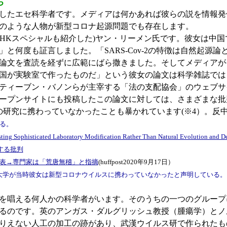
ち
したエセ科学者です。メディアは何かあれば彼らの説を情報発
のような人物が新型コロナ起源問題でも存在します。
HKスペシャルも紹介した)ヤン・リーメン氏です。彼女は中
と何度も証言しました。「SARS-Cov-2の特徴は自然起源
論文を査読を経ずに広範にばら撒きました。そしてメディアが
国が実験室で作ったものだ」という彼女の論文は科学雑誌では
ティーブン・バノンらが主宰する「法の支配協会」のウェブサ
ープンサイトにも投稿したこの論文に対しては、さまざまな批
の研究に携わっていなかったことも暴かれています(※4）。反
る。
ng Sophisticated Laboratory Modification Rather Than Natural Evolution and Deli
する批判
表→専門家は「荒唐無稽」と指摘
(huffpost2020年9月17日）
大学が当時彼女は新型コロナウイルスに携わっていなかったと声明している。
を唱える何人かの科学者がいます。そのうちの一つのグループ
るのです。英のアンガス・ダルグリッシュ教授（腫瘍学）とノ
りえない人工の加工の跡があり、武漢ウイルス研で作られたも