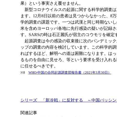
果）という事実さえ覆せません。
新型コロナウイルスの起源に関する科学的調査は
ます。12月8日以前の患者は見つからなかった、
学的調査の課題です。一つは武漢と同じ時期ないし
米を含めヨーロッパ各地に先行感染の疑いが記録さ
す。SARSの時は石正麗氏が宿主のコウモリを確定
起源調査は今の感染の収束後に次のパンデミックが
ップの調査の内容を検討しています。この科学的調
ればするほど、解明への道は困難になります。はっ
るものを自由に見せろ、等という要求を受け入れる
に任せるべきです。
※8
WHO-中国の合同起源調査団報告書（2021年3月30日）
シリーズ 「新冷戦」に反対する ～中国バッシン
関連記事