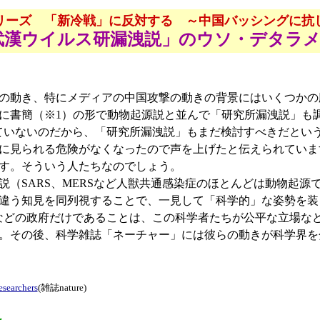
リーズ 「新冷戦」に反対する ～中国バッシングに抗
武漢ウイルス研漏洩説」のウソ・デタラメ
の動き、特にメディアの中国攻撃の動きの背景にはいくつかの
」に書簡（※1）の形で動物起源説と並んで「研究所漏洩説」も
ていないのだから、「研究所漏洩説」もまだ検討すべきだとい
に見られる危険がなくなったので声を上げたと伝えられていま
す。そういう人たちなのでしょう。
（SARS、MERSなど人獣共通感染症のほとんどは動物起源
違う知見を同列視することで、一見して「科学的」な姿勢を装
などの政府だけであることは、この科学者たちが公平な立場な
。その後、科学雑誌「ネーチャー」には彼らの動きが科学界を
esearchers
(雑誌nature)